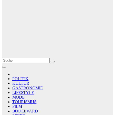
Le Matin
AGENCE DE PRESSE
POLITIK
KULTUR
GASTRONOMIE
LIFESTYLE
MODE
TOURISMUS
FILM
BOULEVARD