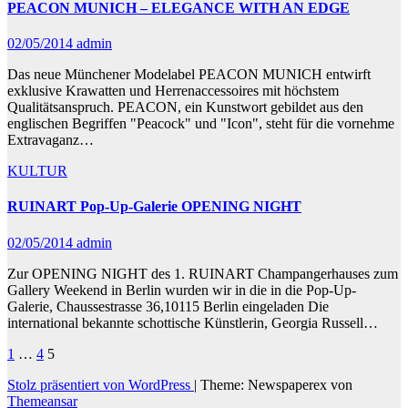
PEACON MUNICH – ELEGANCE WITH AN EDGE
02/05/2014
admin
Das neue Münchener Modelabel PEACON MUNICH entwirft
exklusive Krawatten und Herrenaccessoires mit höchstem
Qualitätsanspruch. PEACON, ein Kunstwort gebildet aus den
englischen Begriffen "Peacock" und "Icon", steht für die vornehme
Extravaganz…
KULTUR
RUINART Pop-Up-Galerie OPENING NIGHT
02/05/2014
admin
Zur OPENING NIGHT des 1. RUINART Champangerhauses zum
Gallery Weekend in Berlin wurden wir in die in die Pop-Up-
Galerie, Chaussestrasse 36,10115 Berlin eingeladen Die
international bekannte schottische Künstlerin, Georgia Russell…
Seitennummerierung
1
…
4
5
der
Stolz präsentiert von WordPress
|
Theme: Newspaperex von
Themeansar
Beiträge