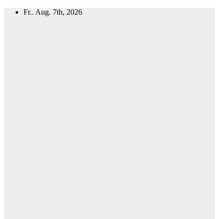
Zum
Fr.. Aug. 7th, 2026
Inhalt
springen