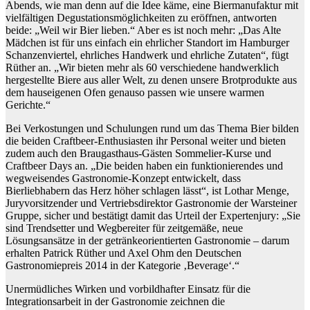
Abends, wie man denn auf die Idee käme, eine Biermanufaktur mit
vielfältigen Degustationsmöglichkeiten zu eröffnen, antworten
beide: „Weil wir Bier lieben.“ Aber es ist noch mehr: „Das Alte
Mädchen ist für uns einfach ein ehrlicher Standort im Hamburger
Schanzenviertel, ehrliches Handwerk und ehrliche Zutaten“, fügt
Rüther an. „Wir bieten mehr als 60 verschiedene handwerklich
hergestellte Biere aus aller Welt, zu denen unsere Brotprodukte aus
dem hauseigenen Ofen genauso passen wie unsere warmen
Gerichte.“
Bei Verkostungen und Schulungen rund um das Thema Bier bilden
die beiden Craftbeer-Enthusiasten ihr Personal weiter und bieten
zudem auch den Braugasthaus-Gästen Sommelier-Kurse und
Craftbeer Days an. „Die beiden haben ein funktionierendes und
wegweisendes Gastronomie-Konzept entwickelt, dass
Bierliebhabern das Herz höher schlagen lässt“, ist Lothar Menge,
Juryvorsitzender und Vertriebsdirektor Gastronomie der Warsteiner
Gruppe, sicher und bestätigt damit das Urteil der Expertenjury: „Sie
sind Trendsetter und Wegbereiter für zeitgemäße, neue
Lösungsansätze in der getränkeorientierten Gastronomie – darum
erhalten Patrick Rüther und Axel Ohm den Deutschen
Gastronomiepreis 2014 in der Kategorie ‚Beverage‘.“
Unermüdliches Wirken und vorbildhafter Einsatz für die
Integrationsarbeit in der Gastronomie zeichnen die