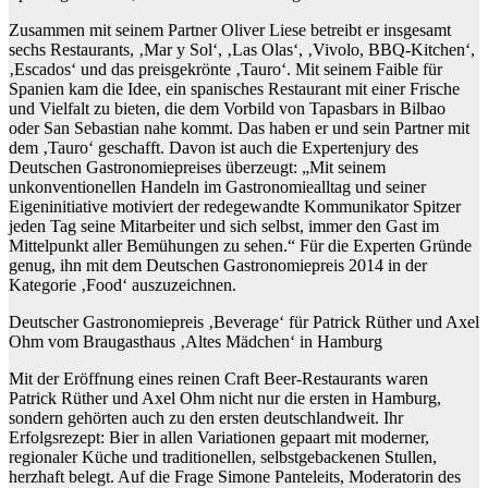
Zusammen mit seinem Partner Oliver Liese betreibt er insgesamt
sechs Restaurants, ‚Mar y Sol‘, ‚Las Olas‘, ‚Vivolo, BBQ-Kitchen‘,
‚Escados‘ und das preisgekrönte ‚Tauro‘. Mit seinem Faible für
Spanien kam die Idee, ein spanisches Restaurant mit einer Frische
und Vielfalt zu bieten, die dem Vorbild von Tapasbars in Bilbao
oder San Sebastian nahe kommt. Das haben er und sein Partner mit
dem ‚Tauro‘ geschafft. Davon ist auch die Expertenjury des
Deutschen Gastronomiepreises überzeugt: „Mit seinem
unkonventionellen Handeln im Gastronomiealltag und seiner
Eigeninitiative motiviert der redegewandte Kommunikator Spitzer
jeden Tag seine Mitarbeiter und sich selbst, immer den Gast im
Mittelpunkt aller Bemühungen zu sehen.“ Für die Experten Gründe
genug, ihn mit dem Deutschen Gastronomiepreis 2014 in der
Kategorie ‚Food‘ auszuzeichnen.
Deutscher Gastronomiepreis ‚Beverage‘ für Patrick Rüther und Axel
Ohm vom Braugasthaus ‚Altes Mädchen‘ in Hamburg
Mit der Eröffnung eines reinen Craft Beer-Restaurants waren
Patrick Rüther und Axel Ohm nicht nur die ersten in Hamburg,
sondern gehörten auch zu den ersten deutschlandweit. Ihr
Erfolgsrezept: Bier in allen Variationen gepaart mit moderner,
regionaler Küche und traditionellen, selbstgebackenen Stullen,
herzhaft belegt. Auf die Frage Simone Panteleits, Moderatorin des