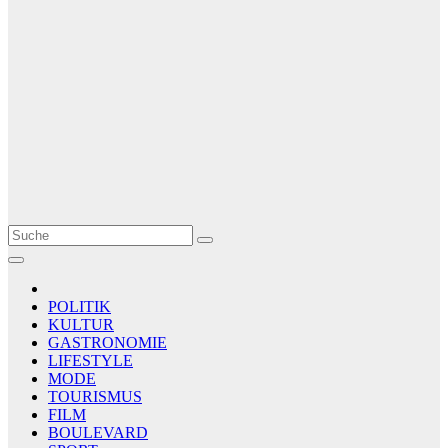
Le Matin
AGENCE DE PRESSE
POLITIK
KULTUR
GASTRONOMIE
LIFESTYLE
MODE
TOURISMUS
FILM
BOULEVARD