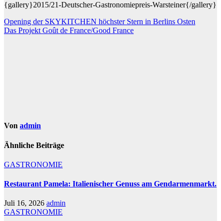
{gallery}2015/21-Deutscher-Gastronomiepreis-Warsteiner{/gallery}
Beitragsnavigation
Opening der SKYKITCHEN höchster Stern in Berlins Osten
Das Projekt Goût de France/Good France
Von
admin
Ähnliche Beiträge
GASTRONOMIE
Restaurant Pamela: Italienischer Genuss am Gendarmenmarkt.
Juli 16, 2026
admin
GASTRONOMIE