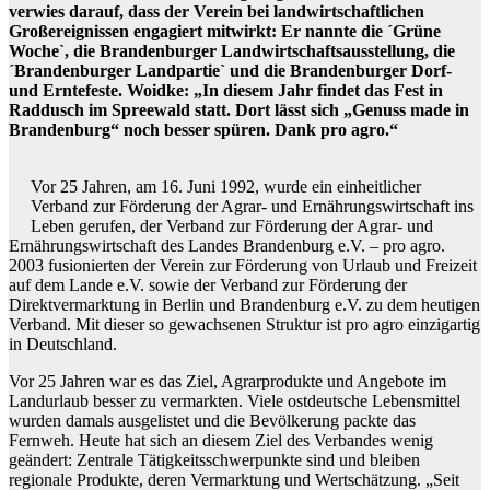
verwies darauf, dass der Verein bei landwirtschaftlichen
Großereignissen engagiert mitwirkt: Er nannte die ´Grüne
Woche`, die Brandenburger Landwirtschaftsausstellung, die
´Brandenburger Landpartie` und die Brandenburger Dorf-
und Erntefeste. Woidke: „In diesem Jahr findet das Fest in
Raddusch im Spreewald statt. Dort lässt sich „Genuss made in
Brandenburg“ noch besser spüren. Dank pro agro.“
Vor 25 Jahren, am 16. Juni 1992, wurde ein einheitlicher
Verband zur Förderung der Agrar- und Ernährungswirtschaft ins
Leben gerufen, der Verband zur Förderung der Agrar- und
Ernährungswirtschaft des Landes Brandenburg e.V. – pro agro.
2003 fusionierten der Verein zur Förderung von Urlaub und Freizeit
auf dem Lande e.V. sowie der Verband zur Förderung der
Direktvermarktung in Berlin und Brandenburg e.V. zu dem heutigen
Verband. Mit dieser so gewachsenen Struktur ist pro agro einzigartig
in Deutschland.
Vor 25 Jahren war es das Ziel, Agrarprodukte und Angebote im
Landurlaub besser zu vermarkten. Viele ostdeutsche Lebensmittel
wurden damals ausgelistet und die Bevölkerung packte das
Fernweh. Heute hat sich an diesem Ziel des Verbandes wenig
geändert: Zentrale Tätigkeitsschwerpunkte sind und bleiben
regionale Produkte, deren Vermarktung und Wertschätzung. „Seit