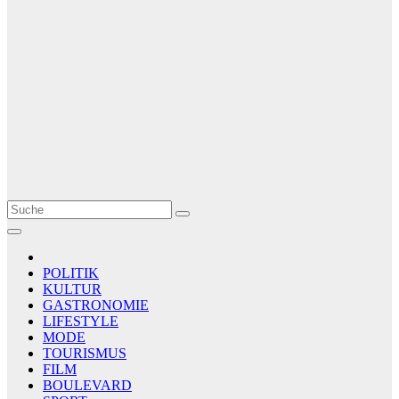
Le Matin
AGENCE DE PRESSE
POLITIK
KULTUR
GASTRONOMIE
LIFESTYLE
MODE
TOURISMUS
FILM
BOULEVARD