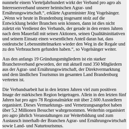
nunmehr einem Vierteljahrhundert wirkt der Verband pro agro als
Interessenverband unserer heimischen Agrar- und
Ernährungswirtschaft.“, erklärte Agrarminister Jörg Vogelsänger.
„Wenn wir heute in Brandenburg insgesamt stolz auf die
Entwicklung beider Branchen sein können, dann ist dies nicht
zuletzt ein Verdienst des Verbands, der gerade in den ersten Jahren
nach dem Mauerfall mit seinen Aktionen, seinen Qualitätsinitiativen
und seinem Einsatz einen wesentlichen Anteil daran hat, dass
ostdeutsche Lebensmittelmarken wieder den Weg in die Regale und
zu den Verbrauchern gefunden haben.“, so Vogelsänger weiter.
Aus den anfangs 19 Gründungsmitgliedern ist ein starker
Branchenverband geworden, der mit aktuell rund 350 Mitgliedern
aus der Agrar- und Ernährungswirtschaft, der Direktvermarktung
und dem ländlichen Tourismus im gesamten Land Brandenburg
vertreten ist.
Die Verbandsarbeit hat in den letzten Jahren viel zum positiven
Image der märkischen Region beigetragen. Allein in den letzten fünf
Jahren hat pro agro 78 Regionalmärkte mit über 2.600 Ausstellern
organisiert. Dieses Vermarktungs- und Vernetzungsangebot haben
über 5,2 Millionen Besucher wahrgenommen. Weiterhin organisiert
pro agro jährlich Veranstaltungen zur Weiterbildung und zum
Austausch innerhalb der Branchen Agrar- und Ernährungswirtschaft
sowie Land- und Naturtourismus.