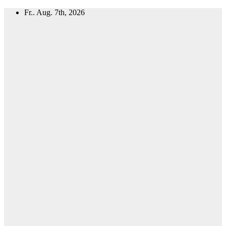
Zum
Fr.. Aug. 7th, 2026
Inhalt
springen