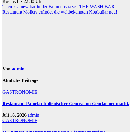
Küche: bis 22.30 Uhr
Beitragsnavigation
There’s a new bar in der Brunnenstraße : THE WASH BAR
Restaurant Möllers erfindet die weltbekannten Köttbullar neu!
Von
admin
Ähnliche Beiträge
GASTRONOMIE
Restaurant Pamela: Italienischer Genuss am Gendarmenmarkt.
Juli 16, 2026
admin
GASTRONOMIE