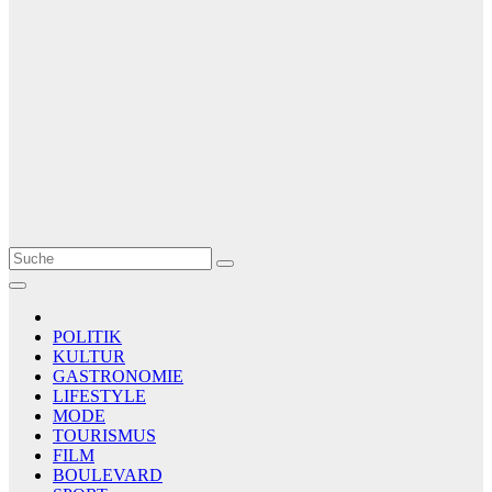
Le Matin
AGENCE DE PRESSE
POLITIK
KULTUR
GASTRONOMIE
LIFESTYLE
MODE
TOURISMUS
FILM
BOULEVARD