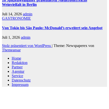
16 Spitzenweingüter präsentieren Niederösterreichs
Weinvielfalt in Berlin
Juli 14, 2026
admin
GASTRONOMIE
Von Tokio bis São Paulo: McDonald’s erweitert sein Angebot
Juli 1, 2026
admin
Stolz präsentiert von WordPress
|
Theme: Newspaperex von
Themeansar
Home
Redaktion
Partner
Agentur
Service
Datenschutz
Impressum