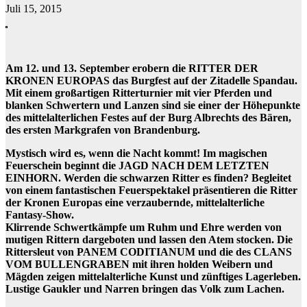
Juli 15, 2015
Am 12. und 13. September erobern die RITTER DER
KRONEN EUROPAS das Burgfest auf der Zitadelle Spandau.
Mit einem großartigen Ritterturnier mit vier Pferden und
blanken Schwertern und Lanzen sind sie einer der Höhepunkte
des mittelalterlichen Festes auf der Burg Albrechts des Bären,
des ersten Markgrafen von Brandenburg.
Mystisch wird es, wenn die Nacht kommt! Im magischen
Feuerschein beginnt die JAGD NACH DEM LETZTEN
EINHORN. Werden die schwarzen Ritter es finden? Begleitet
von einem fantastischen Feuerspektakel präsentieren die Ritter
der Kronen Europas eine verzaubernde, mittelalterliche
Fantasy-Show.
Klirrende Schwertkämpfe um Ruhm und Ehre werden von
mutigen Rittern dargeboten und lassen den Atem stocken. Die
Rittersleut von PANEM CODITIANUM und die des CLANS
VOM BULLENGRABEN mit ihren holden Weibern und
Mägden zeigen mittelalterliche Kunst und zünftiges Lagerleben.
Lustige Gaukler und Narren bringen das Volk zum Lachen.