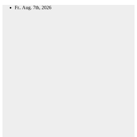
Zum
Fr.. Aug. 7th, 2026
Inhalt
springen