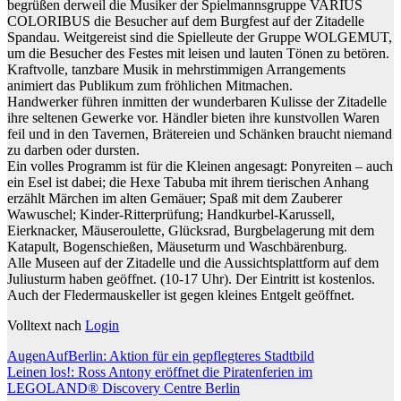
begrüßen derweil die Musiker der Spielmannsgruppe VARIUS
COLORIBUS die Besucher auf dem Burgfest auf der Zitadelle
Spandau. Weitgereist sind die Spielleute der Gruppe WOLGEMUT,
um die Besucher des Festes mit leisen und lauten Tönen zu betören.
Kraftvolle, tanzbare Musik in mehrstimmigen Arrangements
animiert das Publikum zum fröhlichen Mitmachen.
Handwerker führen inmitten der wunderbaren Kulisse der Zitadelle
ihre seltenen Gewerke vor. Händler bieten ihre kunstvollen Waren
feil und in den Tavernen, Brätereien und Schänken braucht niemand
zu darben oder dursten.
Ein volles Programm ist für die Kleinen angesagt: Ponyreiten – auch
ein Esel ist dabei; die Hexe Tabuba mit ihrem tierischen Anhang
erzählt Märchen im alten Gemäuer; Spaß mit dem Zauberer
Wawuschel; Kinder-Ritterprüfung; Handkurbel-Karussell,
Eierknacker, Mäuseroulette, Glücksrad, Burgbelagerung mit dem
Katapult, Bogenschießen, Mäuseturm und Waschbärenburg.
Alle Museen auf der Zitadelle und die Aussichtsplattform auf dem
Juliusturm haben geöffnet. (10-17 Uhr). Der Eintritt ist kostenlos.
Auch der Fledermauskeller ist gegen kleines Entgelt geöffnet.
Volltext nach
Login
Beitragsnavigation
AugenAufBerlin: Aktion für ein gepflegteres Stadtbild
Leinen los!: Ross Antony eröffnet die Piratenferien im
LEGOLAND® Discovery Centre Berlin