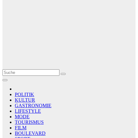
Le Matin
AGENCE DE PRESSE
POLITIK
KULTUR
GASTRONOMIE
LIFESTYLE
MODE
TOURISMUS
FILM
BOULEVARD