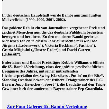
In der deutschen Hauptstadt wurde Bambi nun zum fünften
Mal verliehen (1999, 2000, 2001, 2002).
Das goldene Reh ist ein von Journalisten vergebener Preis und
zeichnet Menschen aus, die das deutsche Publikum begeistern,
bewegen und berühren. Zu den mit einem Bambi geehrten
Menschen zählen in diesem Jahr außerdem Stars wie Udo
Jürgens („Lebenswerk“), Victoria Beckham („Fashion“),
Grazia Milgiosini („Unsere Erde“) und David Garrett
(„Klassik“).
Entertainer und Bambi-Preisträger Robbie Williams eröffnete
die 65. Bambi-Verleihung, eines der größten gesellschaftlichen
Ereignisse des Jahres, mit seiner mitreißenden
Liveinterpretation des Swing-Klassikers „Puttin´ on the Ritz“.
Standing Ovations bekam der frühere Erfolgstrainer des F.C.
Bayern Jupp Heynckes („Sport “), die Laudatio auf den Triple-
Gewinner hielt der amtierende Bayerntrainer Pep Guardiola.
Zur Foto-Galerie: 65. Bambi-Verleihung