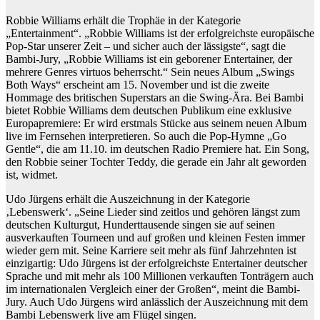
Robbie Williams erhält die Trophäe in der Kategorie
„Entertainment“. „Robbie Williams ist der erfolgreichste europäische
Pop-Star unserer Zeit – und sicher auch der lässigste“, sagt die
Bambi-Jury, „Robbie Williams ist ein geborener Entertainer, der
mehrere Genres virtuos beherrscht.“ Sein neues Album „Swings
Both Ways“ erscheint am 15. November und ist die zweite
Hommage des britischen Superstars an die Swing-Ära. Bei Bambi
bietet Robbie Williams dem deutschen Publikum eine exklusive
Europapremiere: Er wird erstmals Stücke aus seinem neuen Album
live im Fernsehen interpretieren. So auch die Pop-Hymne „Go
Gentle“, die am 11.10. im deutschen Radio Premiere hat. Ein Song,
den Robbie seiner Tochter Teddy, die gerade ein Jahr alt geworden
ist, widmet.
Udo Jürgens erhält die Auszeichnung in der Kategorie
‚Lebenswerk‘. „Seine Lieder sind zeitlos und gehören längst zum
deutschen Kulturgut, Hunderttausende singen sie auf seinen
ausverkauften Tourneen und auf großen und kleinen Festen immer
wieder gern mit. Seine Karriere seit mehr als fünf Jahrzehnten ist
einzigartig: Udo Jürgens ist der erfolgreichste Entertainer deutscher
Sprache und mit mehr als 100 Millionen verkauften Tonträgern auch
im internationalen Vergleich einer der Großen“, meint die Bambi-
Jury. Auch Udo Jürgens wird anlässlich der Auszeichnung mit dem
Bambi Lebenswerk live am Flügel singen.