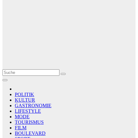
Le Matin
AGENCE DE PRESSE
POLITIK
KULTUR
GASTRONOMIE
LIFESTYLE
MODE
TOURISMUS
FILM
BOULEVARD