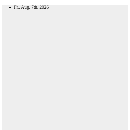
Zum
Fr.. Aug. 7th, 2026
Inhalt
springen