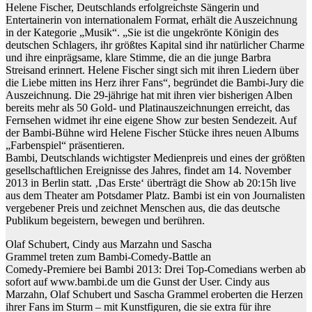
Helene Fischer, Deutschlands erfolgreichste Sängerin und
Entertainerin von internationalem Format, erhält die Auszeichnung
in der Kategorie „Musik“. „Sie ist die ungekrönte Königin des
deutschen Schlagers, ihr größtes Kapital sind ihr natürlicher Charme
und ihre einprägsame, klare Stimme, die an die junge Barbra
Streisand erinnert. Helene Fischer singt sich mit ihren Liedern über
die Liebe mitten ins Herz ihrer Fans“, begründet die Bambi-Jury die
Auszeichnung. Die 29-jährige hat mit ihren vier bisherigen Alben
bereits mehr als 50 Gold- und Platinauszeichnungen erreicht, das
Fernsehen widmet ihr eine eigene Show zur besten Sendezeit. Auf
der Bambi-Bühne wird Helene Fischer Stücke ihres neuen Albums
„Farbenspiel“ präsentieren.
Bambi, Deutschlands wichtigster Medienpreis und eines der größten
gesellschaftlichen Ereignisse des Jahres, findet am 14. November
2013 in Berlin statt. ‚Das Erste‘ überträgt die Show ab 20:15h live
aus dem Theater am Potsdamer Platz. Bambi ist ein von Journalisten
vergebener Preis und zeichnet Menschen aus, die das deutsche
Publikum begeistern, bewegen und berühren.
Olaf Schubert, Cindy aus Marzahn und Sascha
Grammel treten zum Bambi-Comedy-Battle an
Comedy-Premiere bei Bambi 2013: Drei Top-Comedians werben ab
sofort auf www.bambi.de um die Gunst der User. Cindy aus
Marzahn, Olaf Schubert und Sascha Grammel eroberten die Herzen
ihrer Fans im Sturm – mit Kunstfiguren, die sie extra für ihre