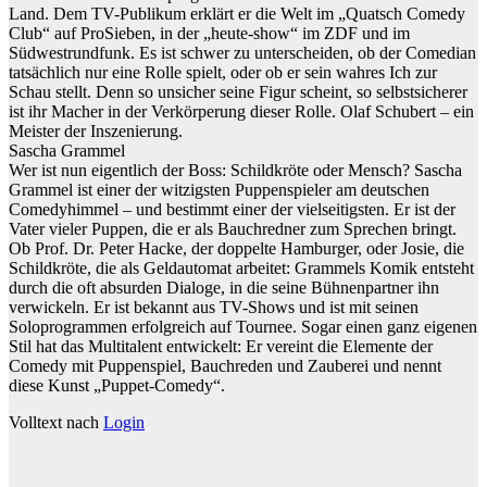
Land. Dem TV-Publikum erklärt er die Welt im „Quatsch Comedy
Club“ auf ProSieben, in der „heute-show“ im ZDF und im
Südwestrundfunk. Es ist schwer zu unterscheiden, ob der Comedian
tatsächlich nur eine Rolle spielt, oder ob er sein wahres Ich zur
Schau stellt. Denn so unsicher seine Figur scheint, so selbstsicherer
ist ihr Macher in der Verkörperung dieser Rolle. Olaf Schubert – ein
Meister der Inszenierung.
Sascha Grammel
Wer ist nun eigentlich der Boss: Schildkröte oder Mensch? Sascha
Grammel ist einer der witzigsten Puppenspieler am deutschen
Comedyhimmel – und bestimmt einer der vielseitigsten. Er ist der
Vater vieler Puppen, die er als Bauchredner zum Sprechen bringt.
Ob Prof. Dr. Peter Hacke, der doppelte Hamburger, oder Josie, die
Schildkröte, die als Geldautomat arbeitet: Grammels Komik entsteht
durch die oft absurden Dialoge, in die seine Bühnenpartner ihn
verwickeln. Er ist bekannt aus TV-Shows und ist mit seinen
Soloprogrammen erfolgreich auf Tournee. Sogar einen ganz eigenen
Stil hat das Multitalent entwickelt: Er vereint die Elemente der
Comedy mit Puppenspiel, Bauchreden und Zauberei und nennt
diese Kunst „Puppet-Comedy“.
Volltext nach
Login