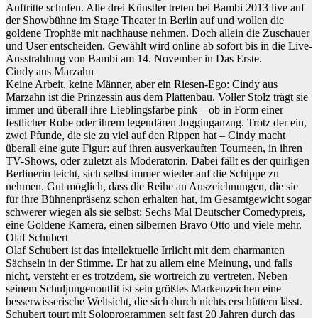
Auftritte schufen. Alle drei Künstler treten bei Bambi 2013 live auf
der Showbühne im Stage Theater in Berlin auf und wollen die
goldene Trophäe mit nachhause nehmen. Doch allein die Zuschauer
und User entscheiden. Gewählt wird online ab sofort bis in die Live-
Ausstrahlung von Bambi am 14. November in Das Erste.
Cindy aus Marzahn
Keine Arbeit, keine Männer, aber ein Riesen-Ego: Cindy aus
Marzahn ist die Prinzessin aus dem Plattenbau. Voller Stolz trägt sie
immer und überall ihre Lieblingsfarbe pink – ob in Form einer
festlicher Robe oder ihrem legendären Jogginganzug. Trotz der ein,
zwei Pfunde, die sie zu viel auf den Rippen hat – Cindy macht
überall eine gute Figur: auf ihren ausverkauften Tourneen, in ihren
TV-Shows, oder zuletzt als Moderatorin. Dabei fällt es der quirligen
Berlinerin leicht, sich selbst immer wieder auf die Schippe zu
nehmen. Gut möglich, dass die Reihe an Auszeichnungen, die sie
für ihre Bühnenpräsenz schon erhalten hat, im Gesamtgewicht sogar
schwerer wiegen als sie selbst: Sechs Mal Deutscher Comedypreis,
eine Goldene Kamera, einen silbernen Bravo Otto und viele mehr.
Olaf Schubert
Olaf Schubert ist das intellektuelle Irrlicht mit dem charmanten
Sächseln in der Stimme. Er hat zu allem eine Meinung, und falls
nicht, versteht er es trotzdem, sie wortreich zu vertreten. Neben
seinem Schuljungenoutfit ist sein größtes Markenzeichen eine
besserwisserische Weltsicht, die sich durch nichts erschüttern lässt.
Schubert tourt mit Soloprogrammen seit fast 20 Jahren durch das