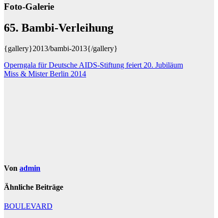
Foto-Galerie
65. Bambi-Verleihung
{gallery}2013/bambi-2013{/gallery}
Beitragsnavigation
Operngala für Deutsche AIDS-Stiftung feiert 20. Jubiläum
Miss & Mister Berlin 2014
Von
admin
Ähnliche Beiträge
BOULEVARD