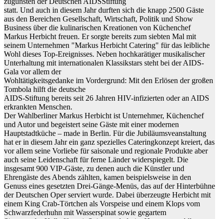
zugunsten der Deutschen AIDSStiftung
statt. Und auch in diesem Jahr durften sich die knapp 2500 Gäste
aus den Bereichen Gesellschaft, Wirtschaft, Politik und Show
Business über die kulinarischen Kreationen von Küchenchef
Markus Herbicht freuen. Er sorgte bereits zum siebten Mal mit
seinem Unternehmen "Markus Herbicht Catering" für das leibliche
Wohl dieses Top-Ereignisses. Neben hochkarätiger musikalischer
Unterhaltung mit internationalen Klassikstars steht bei der AIDS-
Gala vor allem der
Wohltätigkeitsgedanke im Vordergrund: Mit den Erlösen der großen
Tombola hilft die deutsche
AIDS-Stiftung bereits seit 26 Jahren HIV-infizierten oder an AIDS
erkrankten Menschen.
Der Wahlberliner Markus Herbicht ist Unternehmer, Küchenchef
und Autor und begeistert seine Gäste mit einer modernen
Hauptstadtküche – made in Berlin. Für die Jubiläumsveanstaltung
hat er in diesem Jahr ein ganz spezielles Cateringkonzept kreiert, das
vor allem seine Vorliebe für saisonale und regionale Produkte aber
auch seine Leidenschaft für ferne Länder widerspiegelt. Die
insgesamt 900 VIP-Gäste, zu denen auch die Künstler und
Ehrengäste des Abends zählten, kamen beispielsweise in den
Genuss eines gesetzten Drei-Gänge-Menüs, das auf der Hinterbühne
der Deutschen Oper serviert wurde. Dabei überzeugte Herbicht mit
einem King Crab-Törtchen als Vorspeise und einem Klops vom
Schwarzfederhuhn mit Wasserspinat sowie gegartem