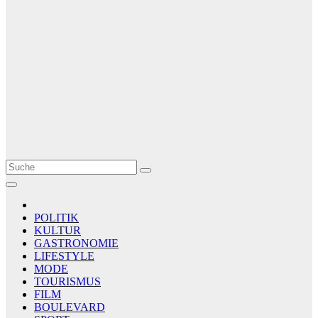
Le Matin
AGENCE DE PRESSE
POLITIK
KULTUR
GASTRONOMIE
LIFESTYLE
MODE
TOURISMUS
FILM
BOULEVARD