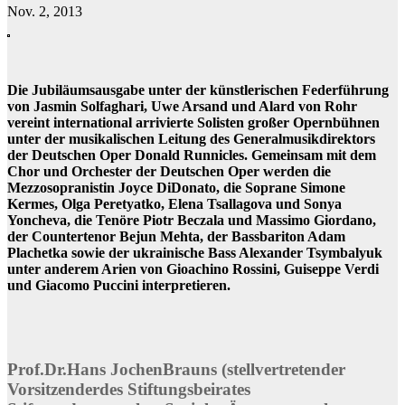
Nov. 2, 2013
Die Jubiläumsausgabe unter der künstlerischen Federführung
von Jasmin Solfaghari, Uwe Arsand und Alard von Rohr
vereint international arrivierte Solisten großer Opernbühnen
unter der musikalischen Leitung des Generalmusikdirektors
der Deutschen Oper Donald Runnicles. Gemeinsam mit dem
Chor und Orchester der Deutschen Oper werden die
Mezzosopranistin Joyce DiDonato, die Soprane Simone
Kermes, Olga Peretyatko, Elena Tsallagova und Sonya
Yoncheva, die Tenöre Piotr Beczala und Massimo Giordano,
der Countertenor Bejun Mehta, der Bassbariton Adam
Plachetka sowie der ukrainische Bass Alexander Tsymbalyuk
unter anderem Arien von Gioachino Rossini, Guiseppe Verdi
und Giacomo Puccini interpretieren.
Prof.Dr.Hans JochenBrauns (stellvertretender
Vorsitzenderdes Stiftungsbeirates