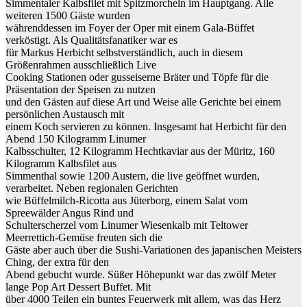
Simmentaler Kalbsfilet mit Spitzmorcheln im Hauptgang. Alle
weiteren 1500 Gäste wurden
währenddessen im Foyer der Oper mit einem Gala-Büffet
verköstigt. Als Qualitätsfanatiker war es
für Markus Herbicht selbstverständlich, auch in diesem
Größenrahmen ausschließlich Live
Cooking Stationen oder gusseiserne Bräter und Töpfe für die
Präsentation der Speisen zu nutzen
und den Gästen auf diese Art und Weise alle Gerichte bei einem
persönlichen Austausch mit
einem Koch servieren zu können. Insgesamt hat Herbicht für den
Abend 150 Kilogramm Linumer
Kalbsschulter, 12 Kilogramm Hechtkaviar aus der Müritz, 160
Kilogramm Kalbsfilet aus
Simmenthal sowie 1200 Austern, die live geöffnet wurden,
verarbeitet. Neben regionalen Gerichten
wie Büffelmilch-Ricotta aus Jüterborg, einem Salat vom
Spreewälder Angus Rind und
Schulterscherzel vom Linumer Wiesenkalb mit Teltower
Meerrettich-Gemüse freuten sich die
Gäste aber auch über die Sushi-Variationen des japanischen Meisters
Ching, der extra für den
Abend gebucht wurde. Süßer Höhepunkt war das zwölf Meter
lange Pop Art Dessert Buffet. Mit
über 4000 Teilen ein buntes Feuerwerk mit allem, was das Herz