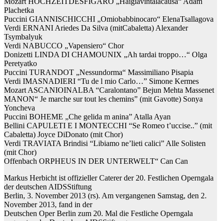
Mozart HOCHZEITDESFIGARO „Haigiavintalacausa“ Adam
Plachetka
Puccini GIANNISCHICCHI „Omiobabbinocaro“ ElenaTsallagova
Verdi ERNANI Ariedes Da Silva (mitCabaletta) Alexander
Tsymbalyuk
Verdi NABUCCO „Vapensiero“ Chor
Donizetti LINDA DI CHAMOUNIX „Ah tardai troppo…“ Olga
Peretyatko
Puccini TURANDOT „Nessundorma“ Massimiliano Pisapia
Verdi IMASNADIERI “Tu de l mio Carlo…” Simone Kermes
Mozart ASCANIOINALBA “Caralontano” Bejun Mehta Massenet
MANON“ Je marche sur tout les chemins” (mit Gavotte) Sonya
Yoncheva
Puccini BOHEME „Che gelida m anina” Atalla Ayan
Bellini CAPULETI E I MONTECCHI “Se Romeo t’uccise..” (mit
Cabaletta) Joyce DiDonato (mit Chor)
Verdi TRAVIATA Brindisi “Libiamo ne’lieti calici” Alle Solisten
(mit Chor)
Offenbach ORPHEUS IN DER UNTERWELT“ Can Can
Markus Herbicht ist offizieller Caterer der 20. Festlichen Operngala
der deutschen AIDSStiftung
Berlin, 3. November 2013 (rs). Am vergangenen Samstag, den 2.
November 2013, fand in der
Deutschen Oper Berlin zum 20. Mal die Festliche Operngala