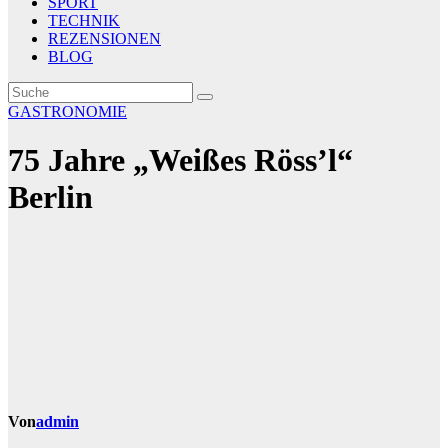
SPORT
TECHNIK
REZENSIONEN
BLOG
GASTRONOMIE
75 Jahre „Weißes Röss’l“
Berlin
Von
admin