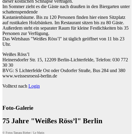
dieser köstlichen Schnäpse vertragen.
Im Sommer zieht es die Gäste nach draußen in den Biergarten unter
schattenspendende
Kastanienbäume. Bis zu 120 Personen finden hier einen Sitzplatz
auf rustikalen Holzbänken. Im Restaurant sitzen bis zu 80 Gäste.
Außerdem steht ein separater Raum für kleine Festlichkeiten bis 35
Personen zur Verfügung.
Das Wirtshaus "Weißes Röss’l" ist täglich geöffnet von 11 bis 23
Uhr.
Weißes Röss’l
Heinersdorfer Str. 15, 12209 Berlin-Lichterfelde, Telefon: 030 772
30 30
BVG: S Lichterfelde Ost oder Osdorfer Straße, Bus 284 und 380
www.weissesroessl-berlin.de
Volltext nach
Login
Foto-Galerie
75 Jahre "Weißes Röss’l" Berlin
© Fotos:Tamara Bieber / Le Matin