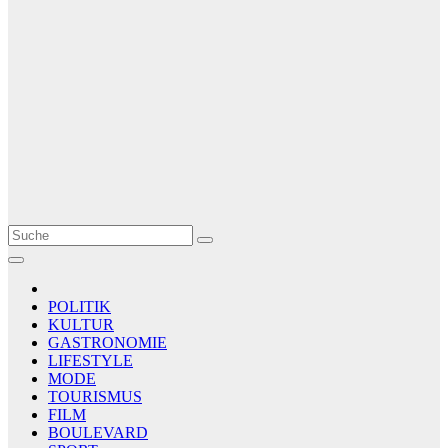
Le Matin
AGENCE DE PRESSE
POLITIK
KULTUR
GASTRONOMIE
LIFESTYLE
MODE
TOURISMUS
FILM
BOULEVARD