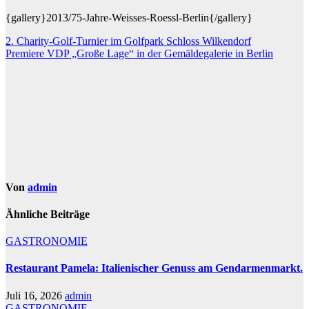
{gallery}2013/75-Jahre-Weisses-Roessl-Berlin{/gallery}
Beitragsnavigation
2. Charity-Golf-Turnier im Golfpark Schloss Wilkendorf
Premiere VDP „Große Lage“ in der Gemäldegalerie in Berlin
Von
admin
Ähnliche Beiträge
GASTRONOMIE
Restaurant Pamela: Italienischer Genuss am Gendarmenmarkt.
Juli 16, 2026
admin
GASTRONOMIE