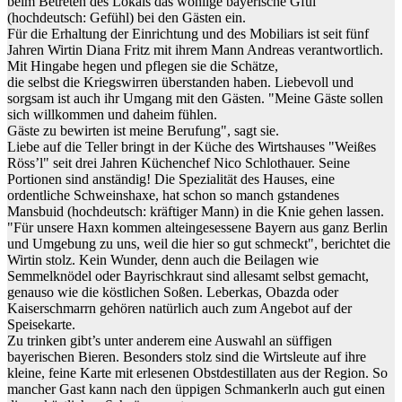
beim Betreten des Lokals das wohlige bayerische Gfui
(hochdeutsch: Gefühl) bei den Gästen ein.
Für die Erhaltung der Einrichtung und des Mobiliars ist seit fünf
Jahren Wirtin Diana Fritz mit ihrem Mann Andreas verantwortlich.
Mit Hingabe hegen und pflegen sie die Schätze,
die selbst die Kriegswirren überstanden haben. Liebevoll und
sorgsam ist auch ihr Umgang mit den Gästen. "Meine Gäste sollen
sich willkommen und daheim fühlen.
Gäste zu bewirten ist meine Berufung", sagt sie.
Liebe auf die Teller bringt in der Küche des Wirtshauses "Weißes
Röss’l" seit drei Jahren Küchenchef Nico Schlothauer. Seine
Portionen sind anständig! Die Spezialität des Hauses, eine
ordentliche Schweinshaxe, hat schon so manch gstandenes
Mansbuid (hochdeutsch: kräftiger Mann) in die Knie gehen lassen.
"Für unsere Haxn kommen alteingesessene Bayern aus ganz Berlin
und Umgebung zu uns, weil die hier so gut schmeckt", berichtet die
Wirtin stolz. Kein Wunder, denn auch die Beilagen wie
Semmelknödel oder Bayrischkraut sind allesamt selbst gemacht,
genauso wie die köstlichen Soßen. Leberkas, Obazda oder
Kaiserschmarrn gehören natürlich auch zum Angebot auf der
Speisekarte.
Zu trinken gibt’s unter anderem eine Auswahl an süffigen
bayerischen Bieren. Besonders stolz sind die Wirtsleute auf ihre
kleine, feine Karte mit erlesenen Obstdestillaten aus der Region. So
mancher Gast kann nach den üppigen Schmankerln auch gut einen