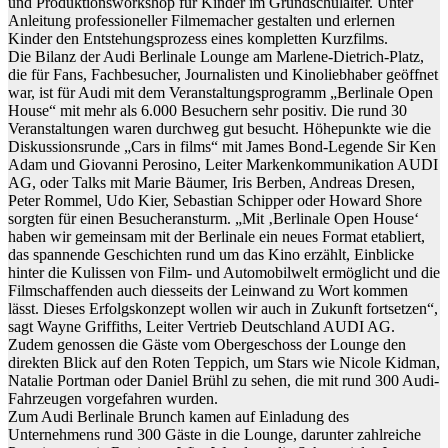
und Produktionsworkshop für Kinder im Grundschulalter. Unter
Anleitung professioneller Filmemacher gestalten und erlernen
Kinder den Entstehungsprozess eines kompletten Kurzfilms.
Die Bilanz der Audi Berlinale Lounge am Marlene-Dietrich-Platz,
die für Fans, Fachbesucher, Journalisten und Kinoliebhaber geöffnet
war, ist für Audi mit dem Veranstaltungsprogramm „Berlinale Open
House“ mit mehr als 6.000 Besuchern sehr positiv. Die rund 30
Veranstaltungen waren durchweg gut besucht. Höhepunkte wie die
Diskussionsrunde „Cars in films“ mit James Bond-Legende Sir Ken
Adam und Giovanni Perosino, Leiter Markenkommunikation AUDI
AG, oder Talks mit Marie Bäumer, Iris Berben, Andreas Dresen,
Peter Rommel, Udo Kier, Sebastian Schipper oder Howard Shore
sorgten für einen Besucheransturm. „Mit ‚Berlinale Open House‘
haben wir gemeinsam mit der Berlinale ein neues Format etabliert,
das spannende Geschichten rund um das Kino erzählt, Einblicke
hinter die Kulissen von Film- und Automobilwelt ermöglicht und die
Filmschaffenden auch diesseits der Leinwand zu Wort kommen
lässt. Dieses Erfolgskonzept wollen wir auch in Zukunft fortsetzen“,
sagt Wayne Griffiths, Leiter Vertrieb Deutschland AUDI AG.
Zudem genossen die Gäste vom Obergeschoss der Lounge den
direkten Blick auf den Roten Teppich, um Stars wie Nicole Kidman,
Natalie Portman oder Daniel Brühl zu sehen, die mit rund 300 Audi-
Fahrzeugen vorgefahren wurden.
Zum Audi Berlinale Brunch kamen auf Einladung des
Unternehmens rund 300 Gäste in die Lounge, darunter zahlreiche