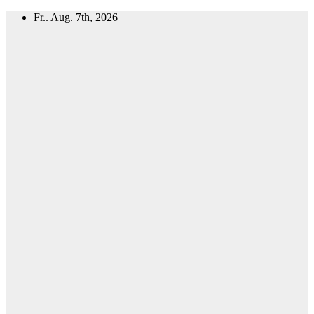
Zum
Fr.. Aug. 7th, 2026
Inhalt
springen