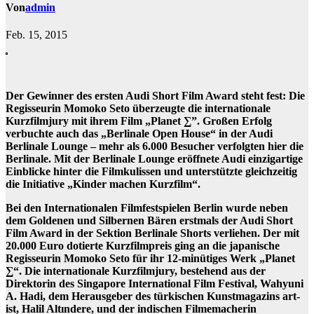
Von
admin
Feb. 15, 2015
Der Gewinner des ersten Audi Short Film Award steht fest: Die
Regisseurin Momoko Seto überzeugte die internationale
Kurzfilmjury mit ihrem Film „Planet ∑”. Großen Erfolg
verbuchte auch das „Berlinale Open House“ in der Audi
Berlinale Lounge – mehr als 6.000 Besucher verfolgten hier die
Berlinale. Mit der Berlinale Lounge eröffnete Audi einzigartige
Einblicke hinter die Filmkulissen und unterstützte gleichzeitig
die Initiative „Kinder machen Kurzfilm“.
Bei den Internationalen Filmfestspielen Berlin wurde neben
dem Goldenen und Silbernen Bären erstmals der Audi Short
Film Award in der Sektion Berlinale Shorts verliehen. Der mit
20.000 Euro dotierte Kurzfilmpreis ging an die japanische
Regisseurin Momoko Seto für ihr 12-minütiges Werk „Planet
∑“. Die internationale Kurzfilmjury, bestehend aus der
Direktorin des Singapore International Film Festival, Wahyuni
A. Hadi, dem Herausgeber des türkischen Kunstmagazins art-
ist, Halil Altındere, und der indischen Filmemacherin