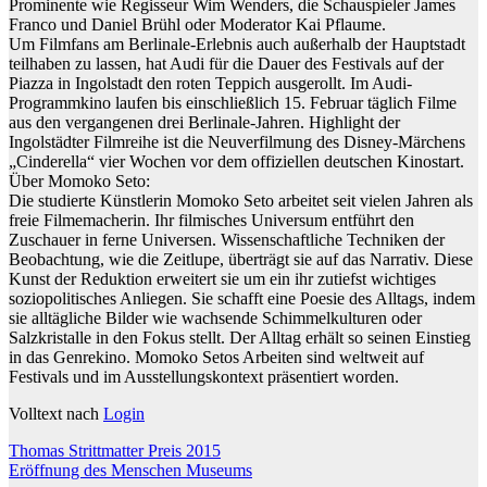
Prominente wie Regisseur Wim Wenders, die Schauspieler James
Franco und Daniel Brühl oder Moderator Kai Pflaume.
Um Filmfans am Berlinale-Erlebnis auch außerhalb der Hauptstadt
teilhaben zu lassen, hat Audi für die Dauer des Festivals auf der
Piazza in Ingolstadt den roten Teppich aus­gerollt. Im Audi-
Programmkino laufen bis einschließlich 15. Februar täglich Filme
aus den vergangenen drei Berlinale-Jahren. Highlight der
Ingolstädter Filmreihe ist die Neuverfilmung des Disney-Märchens
„Cinderella“ vier Wochen vor dem offiziellen deutschen Kinostart.
Über Momoko Seto:
Die studierte Künstlerin Momoko Seto arbeitet seit vielen Jahren als
freie Filmemacherin. Ihr filmisches Universum entführt den
Zuschauer in ferne Universen. Wissenschaftliche Techniken der
Beobachtung, wie die Zeitlupe, überträgt sie auf das Narrativ. Diese
Kunst der Reduktion erweitert sie um ein ihr zutiefst wichtiges
soziopolitisches Anliegen. Sie schafft eine Poesie des Alltags, indem
sie alltägliche Bilder wie wachsende Schimmelkulturen oder
Salzkristalle in den Fokus stellt. Der Alltag erhält so seinen Einstieg
in das Genrekino. Momoko Setos Arbeiten sind weltweit auf
Festivals und im Ausstellungskontext präsentiert worden.
Volltext nach
Login
Beitragsnavigation
Thomas Strittmatter Preis 2015
Eröffnung des Menschen Museums