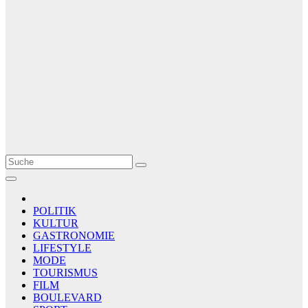
Le Matin
AGENCE DE PRESSE
POLITIK
KULTUR
GASTRONOMIE
LIFESTYLE
MODE
TOURISMUS
FILM
BOULEVARD