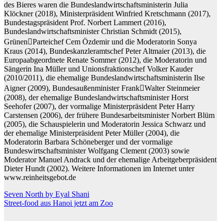
des Bieres waren die Bundeslandwirtschaftsministerin Julia
Klöckner (2018), Ministerpräsident Winfried Kretschmann (2017),
Bundestagspräsident Prof. Norbert Lammert (2016),
Bundeslandwirtschaftsminister Christian Schmidt (2015),
Grünen￾Parteichef Cem Özdemir und die Moderatorin Sonya
Kraus (2014), Bundeskanzleramtschef Peter Altmaier (2013), die
Europaabgeordnete Renate Sommer (2012), die Moderatorin und
Sängerin Ina Müller und Unionsfraktionschef Volker Kauder
(2010/2011), die ehemalige Bundeslandwirtschaftsministerin Ilse
Aigner (2009), Bundesaußenminister Frank￾Walter Steinmeier
(2008), der ehemalige Bundeslandwirtschaftsminister Horst
Seehofer (2007), der vormalige Ministerpräsident Peter Harry
Carstensen (2006), der frühere Bundesarbeitsminister Norbert Blüm
(2005), die Schauspielerin und Moderatorin Jessica Schwarz und
der ehemalige Ministerpräsident Peter Müller (2004), die
Moderatorin Barbara Schöneberger und der vormalige
Bundeswirtschaftsminister Wolfgang Clement (2003) sowie
Moderator Manuel Andrack und der ehemalige Arbeitgeberpräsident
Dieter Hundt (2002). Weitere Informationen im Internet unter
www.reinheitsgebot.de
Beitragsnavigation
Seven North by Eyal Shani
Street-food aus Hanoi jetzt am Zoo