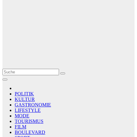
Le Matin
AGENCE DE PRESSE
POLITIK
KULTUR
GASTRONOMIE
LIFESTYLE
MODE
TOURISMUS
FILM
BOULEVARD