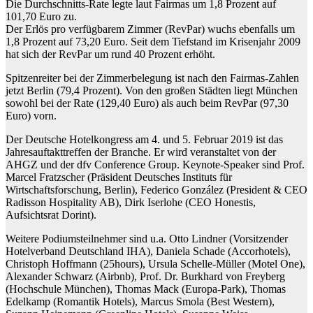
Die Durchschnitts-Rate legte laut Fairmas um 1,8 Prozent auf
101,70 Euro zu.
Der Erlös pro verfügbarem Zimmer (RevPar) wuchs ebenfalls um
1,8 Prozent auf 73,20 Euro. Seit dem Tiefstand im Krisenjahr 2009
hat sich der RevPar um rund 40 Prozent erhöht.
Spitzenreiter bei der Zimmerbelegung ist nach den Fairmas-Zahlen
jetzt Berlin (79,4 Prozent). Von den großen Städten liegt München
sowohl bei der Rate (129,40 Euro) als auch beim RevPar (97,30
Euro) vorn.
Der Deutsche Hotelkongress am 4. und 5. Februar 2019 ist das
Jahresauftakttreffen der Branche. Er wird veranstaltet von der
AHGZ und der dfv Conference Group. Keynote-Speaker sind Prof.
Marcel Fratzscher (Präsident Deutsches Instituts für
Wirtschaftsforschung, Berlin), Federico González (President & CEO
Radisson Hospitality AB), Dirk Iserlohe (CEO Honestis,
Aufsichtsrat Dorint).
Weitere Podiumsteilnehmer sind u.a. Otto Lindner (Vorsitzender
Hotelverband Deutschland IHA), Daniela Schade (Accorhotels),
Christoph Hoffmann (25hours), Ursula Schelle-Müller (Motel One),
Alexander Schwarz (Airbnb), Prof. Dr. Burkhard von Freyberg
(Hochschule München), Thomas Mack (Europa-Park), Thomas
Edelkamp (Romantik Hotels), Marcus Smola (Best Western),