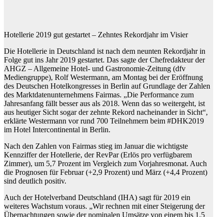
Hotellerie 2019 gut gestartet – Zehntes Rekordjahr im Visier
Die Hotellerie in Deutschland ist nach dem neunten Rekordjahr in
Folge gut ins Jahr 2019 gestartet. Das sagte der Chefredakteur der
AHGZ – Allgemeine Hotel- und Gastronomie-Zeitung (dfv
Mediengruppe), Rolf Westermann, am Montag bei der Eröffnung
des Deutschen Hotelkongresses in Berlin auf Grundlage der Zahlen
des Marktdatenunternehmens Fairmas. „Die Performance zum
Jahresanfang fällt besser aus als 2018. Wenn das so weitergeht, ist
aus heutiger Sicht sogar der zehnte Rekord nacheinander in Sicht“,
erklärte Westermann vor rund 700 Teilnehmern beim #DHK2019
im Hotel Intercontinental in Berlin.
Nach den Zahlen von Fairmas stieg im Januar die wichtigste
Kennziffer der Hotellerie, der RevPar (Erlös pro verfügbarem
Zimmer), um 5,7 Prozent im Vergleich zum Vorjahresmonat. Auch
die Prognosen für Februar (+2,9 Prozent) und März (+4,4 Prozent)
sind deutlich positiv.
Auch der Hotelverband Deutschland (IHA) sagt für 2019 ein
weiteres Wachstum voraus. „Wir rechnen mit einer Steigerung der
Übernachtungen sowie der nominalen Umsätze von einem bis 1,5