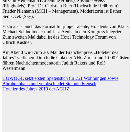
Suzann Heinemann (Greenline Hotels), Susanne Weiss
(Ringhotels), Prof. Dr. Christian Buer (Hochschule Heilbronn),
Frieder Niemann (MCH – Management). Moderatorin ist Esther
Sedlaczek (Sky).
Erstmals ist auch das Format für junge Talente, Hotalents von Klaus
Michael Schindlmeier und Lisa Aenis, in den Kongress integriert.
Zum zweiten Mal dabei ist das Hotel Technology Forum von
Ullrich Kastner.
Am Abend wird zum 30. Mal der Branchenpreis „Hotelier des
Jahres“ verliehen. Durch die Gala der AHGZ mit rund 1.000 Gästen
führen Nachrichtenmoderatorin Judith Rakers und Rolf
Westermann.
Beitragsnavigation
HOWOGE setzt ersten Spatenstich für 251 Wohnungen sowie
Bürohochhaus und verabschiedet Stefanie Frensch
Hotelier des Jahres 2019 der AGHZ