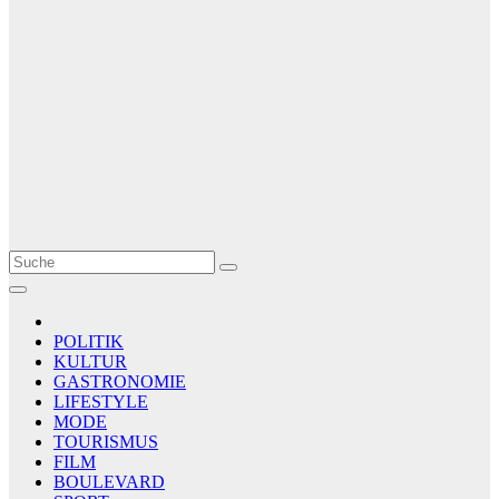
Le Matin
AGENCE DE PRESSE
POLITIK
KULTUR
GASTRONOMIE
LIFESTYLE
MODE
TOURISMUS
FILM
BOULEVARD