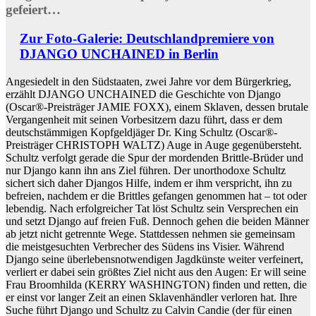
gefeiert…
Zur Foto-Galerie: Deutschlandpremiere von
DJANGO UNCHAINED in Berlin
Angesiedelt in den Südstaaten, zwei Jahre vor dem Bürgerkrieg,
erzählt DJANGO UNCHAINED die Geschichte von Django
(Oscar®-Preisträger JAMIE FOXX), einem Sklaven, dessen brutale
Vergangenheit mit seinen Vorbesitzern dazu führt, dass er dem
deutschstämmigen Kopfgeldjäger Dr. King Schultz (Oscar®-
Preisträger CHRISTOPH WALTZ) Auge in Auge gegenübersteht.
Schultz verfolgt gerade die Spur der mordenden Brittle-Brüder und
nur Django kann ihn ans Ziel führen. Der unorthodoxe Schultz
sichert sich daher Djangos Hilfe, indem er ihm verspricht, ihn zu
befreien, nachdem er die Brittles gefangen genommen hat – tot oder
lebendig. Nach erfolgreicher Tat löst Schultz sein Versprechen ein
und setzt Django auf freien Fuß. Dennoch gehen die beiden Männer
ab jetzt nicht getrennte Wege. Stattdessen nehmen sie gemeinsam
die meistgesuchten Verbrecher des Südens ins Visier. Während
Django seine überlebensnotwendigen Jagdkünste weiter verfeinert,
verliert er dabei sein größtes Ziel nicht aus den Augen: Er will seine
Frau Broomhilda (KERRY WASHINGTON) finden und retten, die
er einst vor langer Zeit an einen Sklavenhändler verloren hat. Ihre
Suche führt Django und Schultz zu Calvin Candie (der für einen