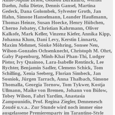
Daehn, Julia Dietze, Dennis Gansel, Martina
Gedeck, Dana Golombek, Sylvester Groth, Jan
Hahn, Simone Hanselmann, Leander Haußmann,
Thomas Heinze, Susan Hoecke, Henry Hübchen,
Cherno Jobatey, Christian Kahrmann, Oliver
Kalkofe, Mark Keller, Vinzenz Kiefer, Annika Kipp,
Johanna Klum, Dani Levy, Kerstin Linnartz,
Maxim Mehmet, Sönke Möhring, Sonsee Neu,
Wilson-Gonzales Ochsenknecht, Christoph M. Ohrt,
Gaby Papenburg, Minh-Khai Phan-Thi, Ludger
Pistor, Ivy Quainoo, Lara-Isabelle Rentinck, Lee
Rychter, Benjamin Sadler, Clemens Schick, Tom
Schilling, Xenia Seeberg, Florian Simbeck, Jan
Sosniok, Jürgen Tarrach, Anna Thalbach, Simone
Thomalla, Georgia Tornow, Tom Tykwer, Kostja
Ullmann, Maike von Bremen, Johann von Bülow,
Tobey Wilson, Fahri Yardim, Anastasia
Zampounidis, Prof. Regina Ziegler, Dennenesch
Zoudé u.v.a.. Zur Stunde wird noch immer eine
ausgelassene Premierenparty im Tarantino-Style