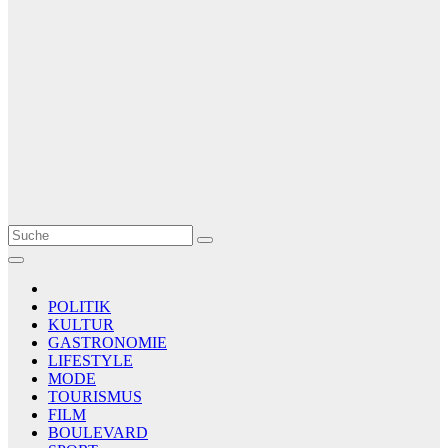
Le Matin
AGENCE DE PRESSE
POLITIK
KULTUR
GASTRONOMIE
LIFESTYLE
MODE
TOURISMUS
FILM
BOULEVARD