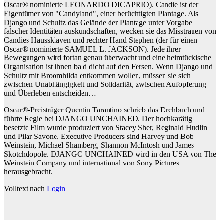
Oscar® nominierte LEONARDO DICAPRIO). Candie ist der
Eigentümer von "Candyland", einer berüchtigten Plantage. Als
Django und Schultz das Gelände der Plantage unter Vorgabe
falscher Identitäten auskundschaften, wecken sie das Misstrauen von
Candies Haussklaven und rechter Hand Stephen (der für einen
Oscar® nominierte SAMUEL L. JACKSON). Jede ihrer
Bewegungen wird fortan genau überwacht und eine heimtückische
Organisation ist ihnen bald dicht auf den Fersen. Wenn Django und
Schultz mit Broomhilda entkommen wollen, müssen sie sich
zwischen Unabhängigkeit und Solidarität, zwischen Aufopferung
und Überleben entscheiden…
Oscar®-Preisträger Quentin Tarantino schrieb das Drehbuch und
führte Regie bei DJANGO UNCHAINED. Der hochkarätig
besetzte Film wurde produziert von Stacey Sher, Reginald Hudlin
und Pilar Savone. Executive Producers sind Harvey und Bob
Weinstein, Michael Shamberg, Shannon McIntosh und James
Skotchdopole. DJANGO UNCHAINED wird in den USA von The
Weinstein Company und international von Sony Pictures
herausgebracht.
Volltext nach
Login