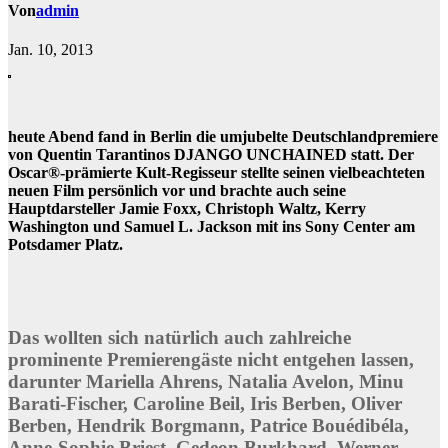
Von
admin
Jan. 10, 2013
heute Abend fand in Berlin die umjubelte Deutschlandpremiere
von Quentin Tarantinos DJANGO UNCHAINED statt. Der
Oscar®-prämierte Kult-Regisseur stellte seinen vielbeachteten
neuen Film persönlich vor und brachte auch seine
Hauptdarsteller Jamie Foxx, Christoph Waltz, Kerry
Washington und Samuel L. Jackson mit ins Sony Center am
Potsdamer Platz.
Das wollten sich natürlich auch zahlreiche
prominente Premierengäste nicht entgehen lassen,
darunter Mariella Ahrens, Natalia Avelon, Minu
Barati-Fischer, Caroline Beil, Iris Berben, Oliver
Berben, Hendrik Borgmann, Patrice Bouédibéla,
Anne-Sophie Briest, Gedeon Burkhard, Werner