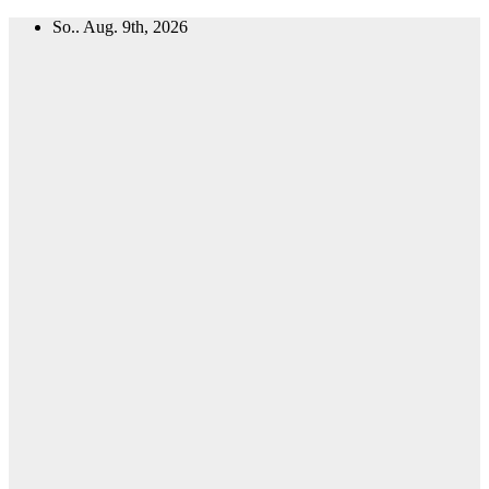
Zum
So.. Aug. 9th, 2026
Inhalt
springen