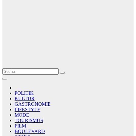
Le Matin
AGENCE DE PRESSE
POLITIK
KULTUR
GASTRONOMIE
LIFESTYLE
MODE
TOURISMUS
FILM
BOULEVARD