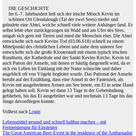
DIE GESCHICHTE
Im 6.-7. Jahrhundert ließ sich der irische Mönch Kevin im
schönen Ort Glendalough (Tal der zwei Seen) nieder und
gründete eine Abtei, welche schnell viele weitere Anhänger fand. Er
selbst lebte eher zurückgezogen im Wald und am Ufer des Sees,
umgab sich gern mit Tieren und mied die Menschen eher. Die Abtei
entwickelte sich nach Kevins Tod (03.06.618) schnell zu einem
Mittelpunkt des christlichen Lebens und nahe dem unteren See
entwickelte sich die große Klosterstadt mit einem typisch irischen
Rundturm, der Kathedrale und der Sankt Kevins Kirche. Kevin ist
auch Patron der Amseln, mit denen er häufig dargestellt wird, da er
sich ein Leben im Einklang mit der Natur wünschte und daher
angeblich oft von Vögeln begleitet wurde. Das Patronat der Amseln
beruht auf der Erzählung, dass eine Amsel in der Fastenzeit, als
Kevin mit ausgebreiteten Armen am See betete, ein Ei in seine Hand
gelegt haben soll. Kevin sei dann 13 Tage in der Gebetshaltung
geblieben, bis das Ei ausgebrütet war und nochmals 13 Tage bis das
Junge davonfliegen konnte.
Volltext nach
Login
Beitragsnavigation
Lebensmittel gesund und schnell haltbar machen – mit
Fermentierung für Einsteiger
The Great American Beer Event in the residence of the Ambassador