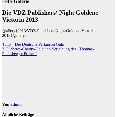
Foto-Galerie
Die VDZ Publishers‘ Night Goldene
Victoria 2013
{gallery}2013/VDZ-Publishers-Night-Goldene-Victoria-
2013{/gallery}
Beitragsnavigation
Tulip – Die Deutsche Parkinson Gala
3. Diabetes-Charity-Gala und Verleihung des „Thomas-
Fuchsberger-Preises“
Von
admin
Ähnliche Beiträge