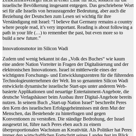
israelische Bevölkerung insgesamt entgegen. Das geschriebene Wort
sei für alle Israelis von herausragender Bedeutung, aber auch die
Beziehung der Deutschen zum Lesen sei wichtig für ihre
Verständigung mit Israel: “I believe that Germany remains a country
where people read, it’s very important. Reading is about following a
path in your life (…) to remember the past, but even more so to
build a new future.”
Innovationsmotor im Silicon Wadi
Zudem und wenig bekannt ist das „Volk des Buches“ wie kaum
eine andere Nation Vorreiter in Fragen der Digitalisierung und der
elektronischen Innovationen. Israel ist mittlerweile eines der
wichtigsten Forschungs- und Entwicklungszentren für die führenden
Technologieunternehmen der Welt. Im so genannten Silicon Wadi
entwickeln dynamische israelische Start-ups unter anderem Web-
basierte Applikationen und neuartige Entertainment-Angebote, die
deutsche Verlagshäuser beim Ausbau ihrer Digital-Angebote bereits
nutzen. In seinem Buch „Start-up Nation Israel“ beschreibt Peres
den Kern des israelischen Erfolgsgeheimnisses mit dem Mut der
Menschen, das Bestehende zu hinterfragen und gegen
Konventionen zu verstoßen. Die ständige Bedrohung, der Israel
ausgesetzt ist, führe nach Peres eben auch zu einem
überproportionalen Wachstum an Kreativität. Als Politiker hat Peres
immer den wirtschaftlichen Fortschritt seines Landes fest im Blick