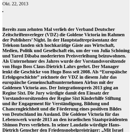
Okt. 22, 2013
Bereits zum zehnten Mal verlieh der Verband Deutscher
Zeitschriftenverleger (VDZ) die Goldene Victoria im Rahmen
der Publishers’ Night. In der Hauptstadtrepräsentanz der
Telekom fanden sich hochkarätige Gäste aus Wirtschaft,
Medien, Politik und Gesellschaft ein, um der von Julia Schöning
und Yared Dibaba moderierten Preisverleihung beizuwohnen.
Als Unternehmer des Jahres wurde der Vorstandsvorsitzende
von Hugo Boss Claus-Dietrich Lahrs geehrt. Der Manager
lenkt die Geschicke von Hugo Boss seit 2008. Als “Europäische
Erfolgsgeschichte” zeichnete der VDZ in diesem Jahr das
europäische Gemeinschaftsunternehmen Airbus mit der
Goldenen Victoria aus. Der Integrationspreis 2013 ging an
Regine Sixt. Die Jury würdigte damit den Einsatz der
Vorstandsvorsitzenden der Regine Sixt Kinderhilfe Stiftung
und ihr Engagement für Verständigung, Bildung und
Chancengleichheit und die Förderung eines positiven Bildes
von Deutschland im Ausland. Die Goldene Victoria für das
Lebenswerk wurde 2013 an den israelischen Staatspräsidenten
Shimon Peres verliehen. In seiner Laudatio würdigte Hans-
Dietrich Genscher den Friedensnobelpreisträger: „Mit Israel