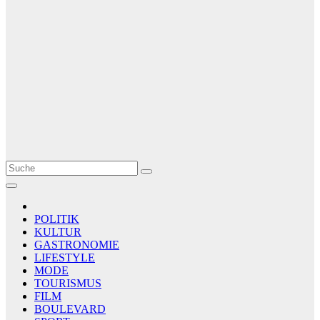
Le Matin
AGENCE DE PRESSE
POLITIK
KULTUR
GASTRONOMIE
LIFESTYLE
MODE
TOURISMUS
FILM
BOULEVARD