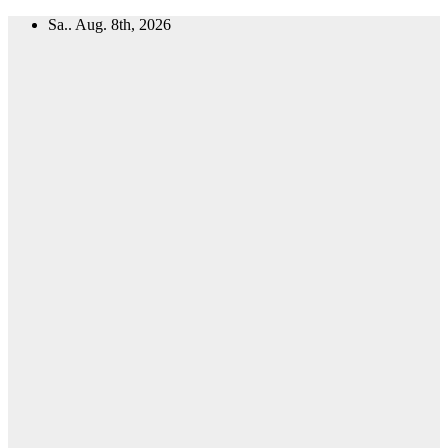
Zum
Sa.. Aug. 8th, 2026
Inhalt
springen