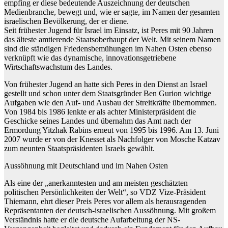
empfing er diese bedeutende Auszeichnung der deutschen
Medienbranche, bewegt und, wie er sagte, im Namen der gesamten
israelischen Bevölkerung, der er diene.
Seit frühester Jugend für Israel im Einsatz, ist Peres mit 90 Jahren
das älteste amtierende Staatsoberhaupt der Welt. Mit seinem Namen
sind die ständigen Friedensbemühungen im Nahen Osten ebenso
verknüpft wie das dynamische, innovationsgetriebene
Wirtschaftswachstum des Landes.
Von frühester Jugend an hatte sich Peres in den Dienst an Israel
gestellt und schon unter dem Staatsgründer Ben Gurion wichtige
Aufgaben wie den Auf- und Ausbau der Streitkräfte übernommen.
Von 1984 bis 1986 lenkte er als achter Ministerpräsident die
Geschicke seines Landes und übernahm das Amt nach der
Ermordung Yitzhak Rabins erneut von 1995 bis 1996. Am 13. Juni
2007 wurde er von der Knesset als Nachfolger von Mosche Katzav
zum neunten Staatspräsidenten Israels gewählt.
Aussöhnung mit Deutschland und im Nahen Osten
Als eine der „anerkanntesten und am meisten geschätzten
politischen Persönlichkeiten der Welt“, so VDZ Vize-Präsident
Thiemann, ehrt dieser Preis Peres vor allem als herausragenden
Repräsentanten der deutsch-israelischen Aussöhnung. Mit großem
Verständnis hatte er die deutsche Aufarbeitung der NS-