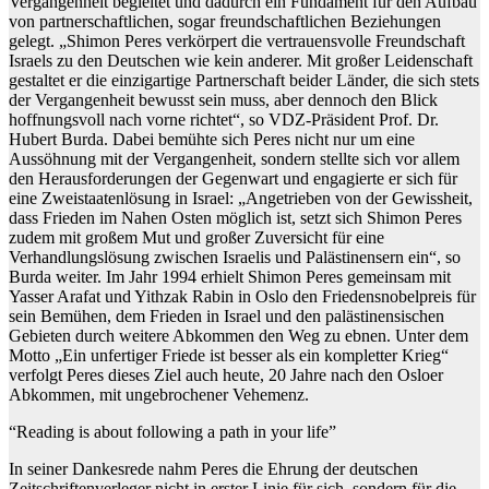
Vergangenheit begleitet und dadurch ein Fundament für den Aufbau
von partnerschaftlichen, sogar freundschaftlichen Beziehungen
gelegt. „Shimon Peres verkörpert die vertrauensvolle Freundschaft
Israels zu den Deutschen wie kein anderer. Mit großer Leidenschaft
gestaltet er die einzigartige Partnerschaft beider Länder, die sich stets
der Vergangenheit bewusst sein muss, aber dennoch den Blick
hoffnungsvoll nach vorne richtet“, so VDZ-Präsident Prof. Dr.
Hubert Burda. Dabei bemühte sich Peres nicht nur um eine
Aussöhnung mit der Vergangenheit, sondern stellte sich vor allem
den Herausforderungen der Gegenwart und engagierte er sich für
eine Zweistaatenlösung in Israel: „Angetrieben von der Gewissheit,
dass Frieden im Nahen Osten möglich ist, setzt sich Shimon Peres
zudem mit großem Mut und großer Zuversicht für eine
Verhandlungslösung zwischen Israelis und Palästinensern ein“, so
Burda weiter. Im Jahr 1994 erhielt Shimon Peres gemeinsam mit
Yasser Arafat und Yithzak Rabin in Oslo den Friedensnobelpreis für
sein Bemühen, dem Frieden in Israel und den palästinensischen
Gebieten durch weitere Abkommen den Weg zu ebnen. Unter dem
Motto „Ein unfertiger Friede ist besser als ein kompletter Krieg“
verfolgt Peres dieses Ziel auch heute, 20 Jahre nach den Osloer
Abkommen, mit ungebrochener Vehemenz.
“Reading is about following a path in your life”
In seiner Dankesrede nahm Peres die Ehrung der deutschen
Zeitschriftenverleger nicht in erster Linie für sich, sondern für die