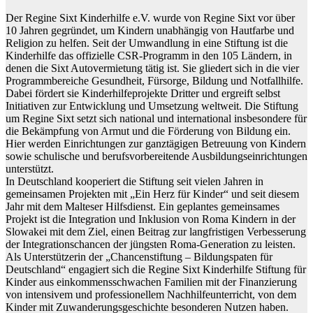
Der Regine Sixt Kinderhilfe e.V. wurde von Regine Sixt vor über
10 Jahren gegründet, um Kindern unabhängig von Hautfarbe und
Religion zu helfen. Seit der Umwandlung in eine Stiftung ist die
Kinderhilfe das offizielle CSR-Programm in den 105 Ländern, in
denen die Sixt Autovermietung tätig ist. Sie gliedert sich in die vier
Programmbereiche Gesundheit, Fürsorge, Bildung und Notfallhilfe.
Dabei fördert sie Kinderhilfeprojekte Dritter und ergreift selbst
Initiativen zur Entwicklung und Umsetzung weltweit. Die Stiftung
um Regine Sixt setzt sich national und international insbesondere für
die Bekämpfung von Armut und die Förderung von Bildung ein.
Hier werden Einrichtungen zur ganztägigen Betreuung von Kindern
sowie schulische und berufsvorbereitende Ausbildungseinrichtungen
unterstützt.
In Deutschland kooperiert die Stiftung seit vielen Jahren in
gemeinsamen Projekten mit „Ein Herz für Kinder“ und seit diesem
Jahr mit dem Malteser Hilfsdienst. Ein geplantes gemeinsames
Projekt ist die Integration und Inklusion von Roma Kindern in der
Slowakei mit dem Ziel, einen Beitrag zur langfristigen Verbesserung
der Integrationschancen der jüngsten Roma-Generation zu leisten.
Als Unterstützerin der „Chancenstiftung – Bildungspaten für
Deutschland“ engagiert sich die Regine Sixt Kinderhilfe Stiftung für
Kinder aus einkommensschwachen Familien mit der Finanzierung
von intensivem und professionellem Nachhilfeunterricht, von dem
Kinder mit Zuwanderungsgeschichte besonderen Nutzen haben.