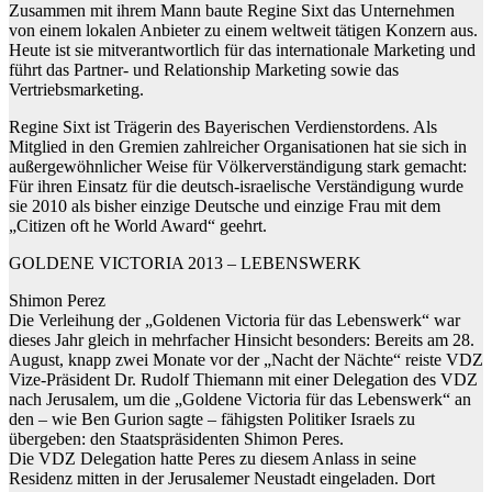
Zusammen mit ihrem Mann baute Regine Sixt das Unternehmen
von einem lokalen Anbieter zu einem weltweit tätigen Konzern aus.
Heute ist sie mitverantwortlich für das internationale Marketing und
führt das Partner- und Relationship Marketing sowie das
Vertriebsmarketing.
Regine Sixt ist Trägerin des Bayerischen Verdienstordens. Als
Mitglied in den Gremien zahlreicher Organisationen hat sie sich in
außergewöhnlicher Weise für Völkerverständigung stark gemacht:
Für ihren Einsatz für die deutsch-israelische Verständigung wurde
sie 2010 als bisher einzige Deutsche und einzige Frau mit dem
„Citizen oft he World Award“ geehrt.
GOLDENE VICTORIA 2013 – LEBENSWERK
Shimon Perez
Die Verleihung der „Goldenen Victoria für das Lebenswerk“ war
dieses Jahr gleich in mehrfacher Hinsicht besonders: Bereits am 28.
August, knapp zwei Monate vor der „Nacht der Nächte“ reiste VDZ
Vize-Präsident Dr. Rudolf Thiemann mit einer Delegation des VDZ
nach Jerusalem, um die „Goldene Victoria für das Lebenswerk“ an
den – wie Ben Gurion sagte – fähigsten Politiker Israels zu
übergeben: den Staatspräsidenten Shimon Peres.
Die VDZ Delegation hatte Peres zu diesem Anlass in seine
Residenz mitten in der Jerusalemer Neustadt eingeladen. Dort