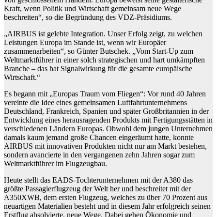
Kraft, wenn Politik und Wirtschaft gemeinsam neue Wege
beschreiten“, so die Begründung des VDZ-Präsidiums.
„AIRBUS ist gelebte Integration. Unser Erfolg zeigt, zu welchen
Leistungen Europa im Stande ist, wenn wir Europäer
zusammenarbeiten“, so Günter Butschek. „Vom Start-Up zum
Weltmarktführer in einer solch strategischen und hart umkämpften
Branche – das hat Signalwirkung für die gesamte europäische
Wirtschaft.“
Es begann mit „Europas Traum vom Fliegen“: Vor rund 40 Jahren
vereinte die Idee eines gemeinsamen Luftfahrtunternehmens
Deutschland, Frankreich, Spanien und später Großbritannien in der
Entwicklung eines herausragenden Produkts mit Fertigungsstätten in
verschiedenen Ländern Europas. Obwohl dem jungen Unternehmen
damals kaum jemand große Chancen eingeräumt hatte, konnte
AIRBUS mit innovativen Produkten nicht nur am Markt bestehen,
sondern avancierte in den vergangenen zehn Jahren sogar zum
Weltmarktführer im Flugzeugbau.
Heute stellt das EADS-Tochterunternehmen mit der A380 das
größte Passagierflugzeug der Welt her und beschreitet mit der
A350XWB, dem ersten Flugzeug, welches zu über 70 Prozent aus
neuartigen Materialien besteht und in diesem Jahr erfolgreich seinen
Erstflug absolvierte, neue Wege. Dabei gehen Ökonomie und