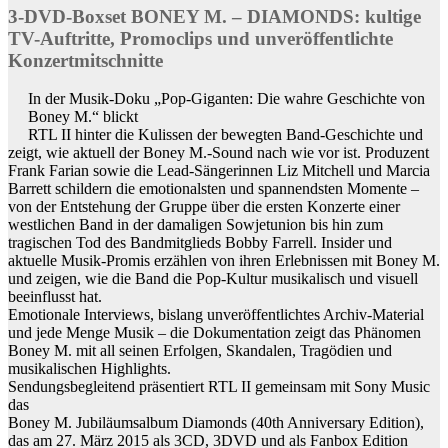
3-DVD-Boxset BONEY M. – DIAMONDS: kultige
TV-Auftritte, Promoclips und unveröffentlichte
Konzertmitschnitte
In der Musik-Doku „Pop-Giganten: Die wahre Geschichte von
Boney M.“ blickt
RTL II hinter die Kulissen der bewegten Band-Geschichte und
zeigt, wie aktuell der Boney M.-Sound nach wie vor ist. Produzent
Frank Farian sowie die Lead-Sängerinnen Liz Mitchell und Marcia
Barrett schildern die emotionalsten und spannendsten Momente –
von der Entstehung der Gruppe über die ersten Konzerte einer
westlichen Band in der damaligen Sowjetunion bis hin zum
tragischen Tod des Bandmitglieds Bobby Farrell. Insider und
aktuelle Musik-Promis erzählen von ihren Erlebnissen mit Boney M.
und zeigen, wie die Band die Pop-Kultur musikalisch und visuell
beeinflusst hat.
Emotionale Interviews, bislang unveröffentlichtes Archiv-Material
und jede Menge Musik – die Dokumentation zeigt das Phänomen
Boney M. mit all seinen Erfolgen, Skandalen, Tragödien und
musikalischen Highlights.
Sendungsbegleitend präsentiert RTL II gemeinsam mit Sony Music
das
Boney M. Jubiläumsalbum Diamonds (40th Anniversary Edition),
das am 27. März 2015 als 3CD, 3DVD und als Fanbox Edition