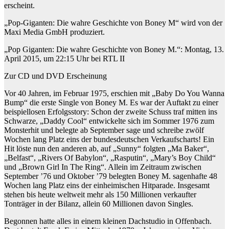
erscheint.
„Pop-Giganten: Die wahre Geschichte von Boney M“ wird von der
Maxi Media GmbH produziert.
„Pop Giganten: Die wahre Geschichte von Boney M.“: Montag, 13.
April 2015, um 22:15 Uhr bei RTL II
Zur CD und DVD Erscheinung
Vor 40 Jahren, im Februar 1975, erschien mit „Baby Do You Wanna
Bump“ die erste Single von Boney M. Es war der Auftakt zu einer
beispiellosen Erfolgsstory: Schon der zweite Schuss traf mitten ins
Schwarze, „Daddy Cool“ entwickelte sich im Sommer 1976 zum
Monsterhit und belegte ab September sage und schreibe zwölf
Wochen lang Platz eins der bundesdeutschen Verkaufscharts! Ein
Hit löste nun den anderen ab, auf „Sunny“ folgten „Ma Baker“,
„Belfast“, „Rivers Of Babylon“, „Rasputin“, „Mary’s Boy Child“
und „Brown Girl In The Ring“. Allein im Zeitraum zwischen
September ’76 und Oktober ’79 belegten Boney M. sagenhafte 48
Wochen lang Platz eins der einheimischen Hitparade. Insgesamt
stehen bis heute weltweit mehr als 150 Millionen verkaufter
Tonträger in der Bilanz, allein 60 Millionen davon Singles.
Begonnen hatte alles in einem kleinen Dachstudio in Offenbach.