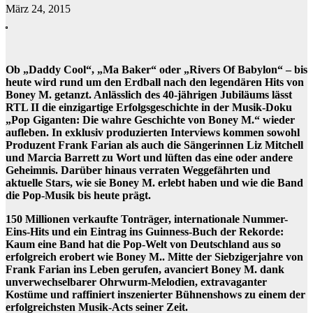
März 24, 2015
Ob „Daddy Cool“, „Ma Baker“ oder „Rivers Of Babylon“ – bis
heute wird rund um den Erdball nach den legendären Hits von
Boney M. getanzt. Anlässlich des 40-jährigen Jubiläums lässt
RTL II die einzigartige Erfolgsgeschichte in der Musik-Doku
„Pop Giganten: Die wahre Geschichte von Boney M.“ wieder
aufleben. In exklusiv produzierten Interviews kommen sowohl
Produzent Frank Farian als auch die Sängerinnen Liz Mitchell
und Marcia Barrett zu Wort und lüften das eine oder andere
Geheimnis. Darüber hinaus verraten Weggefährten und
aktuelle Stars, wie sie Boney M. erlebt haben und wie die Band
die Pop-Musik bis heute prägt.
150 Millionen verkaufte Tonträger, internationale Nummer-
Eins-Hits und ein Eintrag ins Guinness-Buch der Rekorde:
Kaum eine Band hat die Pop-Welt von Deutschland aus so
erfolgreich erobert wie Boney M.. Mitte der Siebzigerjahre von
Frank Farian ins Leben gerufen, avanciert Boney M. dank
unverwechselbarer Ohrwurm-Melodien, extravaganter
Kostüme und raffiniert inszenierter Bühnenshows zu einem der
erfolgreichsten Musik-Acts seiner Zeit.