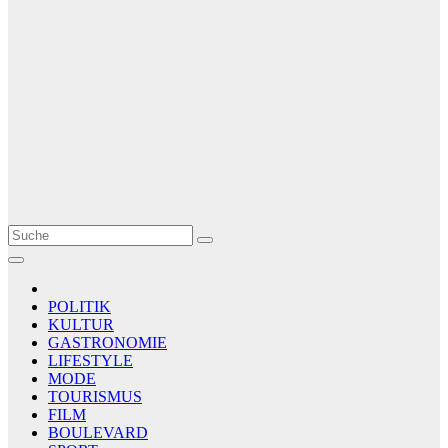
Le Matin
AGENCE DE PRESSE
POLITIK
KULTUR
GASTRONOMIE
LIFESTYLE
MODE
TOURISMUS
FILM
BOULEVARD