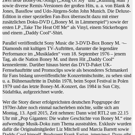
zwei neue Boney-M.-Songs („Song Of Joy“ und „Running Man“)
sowie diverse Remix-Versionen der großen Hits, u. a. von Blank &
Jones, Bassflow und Udo-Jürgens-Sohn John Munich. Die Deluxe-
Edition in einer speziellen Fan-Box überrascht dazu mit einer
zusätzlichen Doku-DVD („Boney M. in Lämmerspiel“) sowie der
ersten LP „Take The Heat Off Me“ als Vinyl, einem Stickerbogen
und einem „Daddy Cool“-Shirt.
Parallel veröffentlicht Sony Music die 3-DVD-Box Boney M. ¬–
Diamonds mit kultigen TV-Auftritten, darunter die legendäre
Performance im „Musikladen“ vom 18. September 1976 – jenem
Tag, als die Nation Boney M. und ihren Hit „Daddy Cool“
kennenlernte. Darüber hinaus bietet das DVD-Paket UK-
Fernsehauftritte und Promoclips sowie als besonderes Schmankerl
für Fans bislang unveröffentlichte Konzertmitschnitte, zu sehen sind
u. a. Bühnenauftritte in Dublin 1978, beim Sopot Festival in Polen
1979 und das letzte Boney-M.-Konzert, das 1984 in Sun City,
Südafrika, aufgezeichnet wurde.
Wer die Story dieser erfolgreichsten deutschen Popgruppe der
1970er-Jahre noch einmal nacherleben möchte, sollte sich am
Montag, 13. April 2015, Zeit nehmen: Dann wird RTL2 um 22.15
Uhr mit „Pop Giganten: Die wahre Geschichte von Boney M.“ eine
aufwendige Musik-Doku zum Thema ausstrahlen. Exklusiv wurden
dafür die Originalmitglieder Liz Mitchell und Marcia Barrett sowie
Daddy Cool himself, Produzent Frank Farian, interviewt. Dazu gibt