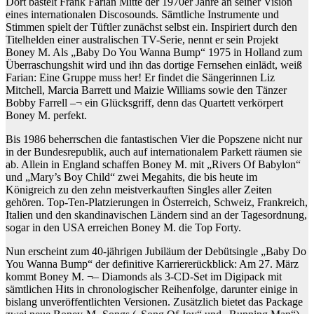
Dort bastelt Frank Farian Mitte der 1970er Jahre an seiner Vision
eines internationalen Discosounds. Sämtliche Instrumente und
Stimmen spielt der Tüftler zunächst selbst ein. Inspiriert durch den
Titelhelden einer australischen TV-Serie, nennt er sein Projekt
Boney M. Als „Baby Do You Wanna Bump“ 1975 in Holland zum
Überraschungshit wird und ihn das dortige Fernsehen einlädt, weiß
Farian: Eine Gruppe muss her! Er findet die Sängerinnen Liz
Mitchell, Marcia Barrett und Maizie Williams sowie den Tänzer
Bobby Farrell –¬ ein Glücksgriff, denn das Quartett verkörpert
Boney M. perfekt.
Bis 1986 beherrschen die fantastischen Vier die Popszene nicht nur
in der Bundesrepublik, auch auf internationalem Parkett räumen sie
ab. Allein in England schaffen Boney M. mit „Rivers Of Babylon“
und „Mary’s Boy Child“ zwei Megahits, die bis heute im
Königreich zu den zehn meistverkauften Singles aller Zeiten
gehören. Top-Ten-Platzierungen in Österreich, Schweiz, Frankreich,
Italien und den skandinavischen Ländern sind an der Tagesordnung,
sogar in den USA erreichen Boney M. die Top Forty.
Nun erscheint zum 40-jährigen Jubiläum der Debütsingle „Baby Do
You Wanna Bump“ der definitive Karriererückblick: Am 27. März
kommt Boney M. ¬– Diamonds als 3-CD-Set im Digipack mit
sämtlichen Hits in chronologischer Reihenfolge, darunter einige in
bislang unveröffentlichten Versionen. Zusätzlich bietet das Package