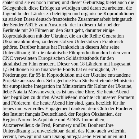
später sind sie es noch immer, und dieser Geburtstag bietet auch die
Gelegenheit, diese Erfolge zu würdigen und daran zu arbeiten, die
Jugend beider Länder zu beteiligen und organische Koproduktionen
zu stärken.Diese deutsch-französische Zusammenarbeit bringtauch
der Sender ARTE zum Ausdruck, der in diesem Jahr bei der
Berlinale mit 20 Filmen an den Start geht, darunter einige
Koproduktionen mit der Ukraine, die an die Reihe Generation
Ukraineanknüpfen, zu deren stolzen Unterstützern Frankreich
gehörte. Darüber hinaus hat Frankreich in diesem Jahr seine
Unterstützung für die ukrainische Filmproduktion durch den vom
CNC verwalteten Europäischen Solidaritätsfonds für den
ukrainischen Film erneuert. Dieser von 18 Ländern mit insgesamt
1,5 Millionen Euro finanzierte Fonds hat es ermöglicht, 70
Förderungen für 55 in Koproduktion mit der Ukraine entstandene
Projekte auszuzahlen. Sehr geehrte Frau Stellvertretende Ministerin
für europäische Integration im Ministerium für Kultur der Ukraine,
liebe Natalia Movshovych, es ist uns eine Ehre, Sie heute Abend
hier begrüßen zu dürfen.Abschließend möchte ich unseren Partnern
und Förderern, die heute Abend hier sind, ganz herzlich für ihr
treues und wertvolles Engagement danken: dem Club der Förderer
des Institut français Deutschland, der Region Okzitanien, der
Region Nouvelle-Aquitaine und ADEN Immobilien,
Auxmerveilleux de Fred, Pommery undDu Bonheur.Ihre
Unterstützung ist unverzichtbar, damit das Kino auch weiterhin
vereint, bewegt und zum Dialog anregt.Liebe Freundinnen und