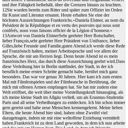
und ihre Fähigkeit beibehält, über die Grenzen hinaus zu leuchten.
12Sie wurden bereits zum Ritter und später zum Offizier im Orden
für Kunst und Literatur ernannt. Heute erhalten Sie eine der
höchsten Auszeichnungen Frankreichs.«Daniela Elstner, au nom du
Président de la République et en vertu des pouvoirs qui nous sont
conférés, nous vous faisons officier de la Légion d’honneur.»
13Antwort von Daniela ElstnerSehr geehrter Herr Botschafter,
lieber François,sehr geehrter Herr Präsident von Unifrance, lieber
Gilles,liebe Freunde und Familie,guten Abend.ich werde diese Rede
auf Französisch halten, meiner Arbeitssprache und vor allem der
Sprache, die mir am Herzen liegt. Denn heute Abend ist es mein
französisches Herz, das durch diese Auszeichnung geehrt wird.Dass
diese Verleihung hier in Berlin stattfindet, der Stadt, in der ich
beruflich meine ersten Schritte gemacht habe, berührt mich ganz
besonders. Das war vor genau 30 Jahren. Hier kam ich zum ersten
Mal mit Filmfestspielen und der Filmbranche in Berührung, die
mich mit offenen Armen empfangen hat. Sie hat mir zudem eine
Welt eröffnet, die weit über meine Vorstellungskraft hinausging, als
ich meine kleine Stadt im Allgäu verließ, um als Erasmus-Studentin
Paris und all seine Verheißungen zu entdecken. Ich bin schon immer
gern gereist und habe neue Menschen kennengelernt. Meine lieben
Eltern, die heute Abend hier sind, haben ohne Zweifel viel
dazugetragen, indem sie mir eine weltoffene Erziehung vermittelt
haben.Frankreich ist zu dem Land geworden, in dem ich nun arbeite