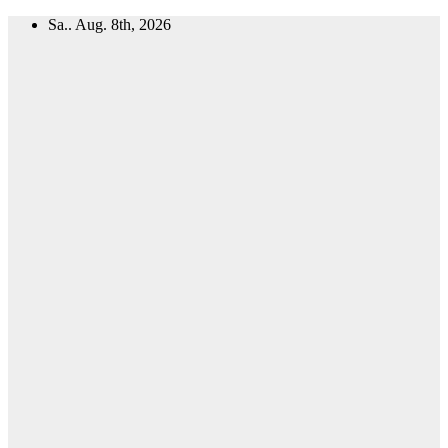
Zum
Sa.. Aug. 8th, 2026
Inhalt
springen