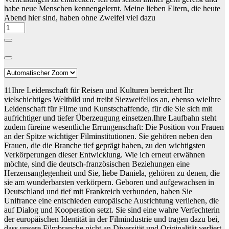
habe neue Menschen kennengelernt. Meine lieben Eltern, die heute
Abend hier sind, haben ohne Zweifel viel dazu
11Ihre Leidenschaft für Reisen und Kulturen bereichert Ihr
vielschichtiges Weltbild und treibt Siezweifellos an, ebenso wieIhre
Leidenschaft für Filme und Kunstschaffende, für die Sie sich mit
aufrichtiger und tiefer Überzeugung einsetzen.Ihre Laufbahn steht
zudem füreine wesentliche Errungenschaft: Die Position von Frauen
an der Spitze wichtiger Filminstitutionen. Sie gehören neben den
Frauen, die die Branche tief geprägt haben, zu den wichtigsten
Verkörperungen dieser Entwicklung. Wie ich erneut erwähnen
möchte, sind die deutsch-französischen Beziehungen eine
Herzensanglegenheit und Sie, liebe Daniela, gehören zu denen, die
sie am wunderbarsten verkörpern. Geboren und aufgewachsen in
Deutschland und tief mit Frankreich verbunden, haben Sie
Unifrance eine entschieden europäische Ausrichtung verliehen, die
auf Dialog und Kooperation setzt. Sie sind eine wahre Verfechterin
der europäischen Identität in der Filmindustrie und tragen dazu bei,
dass unsere Filmbranche nicht an Diversität und Originalität verliert