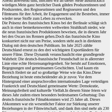
Abend anwesend sind, möchten wir an dieser Stelle ausdrücklich
würdigen.Mein ganz herzlicher Dank giltden Produzentinnen und
Produzenten, den Regisseurinnen und Regisseuren und den
Filmteams für ihre Arbeit, ihr Engagement und ihr Bestreben, immer
wieder neue Stoffe zum Leben zu erwecken.
Die Präsenz des französischen Kinos bei der Berlinale schlägt sich
auch in einer bemerkenswerten weltweiten Strahlkraft nieder, wie
die neun französischen Produktionen beweisen, die in diesem Jahr
bei den Oscars ins Rennen gehen.Doch das französische Kino
konkurriert nicht nur um Preise, sondern steht auch in direktem
Dialog mit dem deutschen Publikum. Im Jahr 2025 zählte
Deutschland erneut zu den drei wichtigsten Exportländern für
unsere Filme. Diese Dynamik veranschaulicht eine grundlegende
Wahrheit: Die deutsch-französische Freundschaft ist in allererster
Linie eine echte Herzensangelegenheit. Sie beruht auf Emotionen,
Begegnungen und gemeinsamen Geschichten. Und kaum ein
Bereich fördert sie auf so großartige Weise wie das Kino.Diese
Beziehung ist heute entscheidender als je zuvor. Vor dem
Hintergrund einer anspruchsvollen internationalen Lage verteidigen
Frankreich und Deutschland gemeinsame Werte: Demokratie,
Meinungsfreiheit und kulturelle Vielfalt.In diesem Sinne feiern wir
dieses Jahr zudem einen besonders bedeutsamen Geburtstag: Das
deutsch-französische Filmabkommen wird 25 Jahre alt. Dieses
Abkommen war ein wesentlicher Faktor zur Stärkung unserer
Beziehungen in der Filmwirtschaft, und dank ihm sind mehr als 230