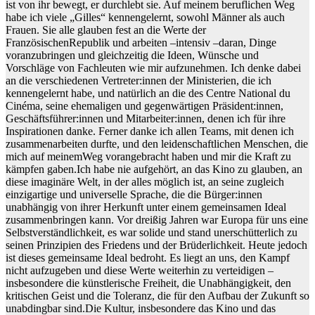
ist von ihr bewegt, er durchlebt sie. Auf meinem beruflichen Weg
habe ich viele „Gilles“ kennengelernt, sowohl Männer als auch
Frauen. Sie alle glauben fest an die Werte der
FranzösischenRepublik und arbeiten –intensiv –daran, Dinge
voranzubringen und gleichzeitig die Ideen, Wünsche und
Vorschläge von Fachleuten wie mir aufzunehmen. Ich denke dabei
an die verschiedenen Vertreter:innen der Ministerien, die ich
kennengelernt habe, und natürlich an die des Centre National du
Cinéma, seine ehemaligen und gegenwärtigen Präsident:innen,
Geschäftsführer:innen und Mitarbeiter:innen, denen ich für ihre
Inspirationen danke. Ferner danke ich allen Teams, mit denen ich
zusammenarbeiten durfte, und den leidenschaftlichen Menschen, die
mich auf meinemWeg vorangebracht haben und mir die Kraft zu
kämpfen gaben.Ich habe nie aufgehört, an das Kino zu glauben, an
diese imaginäre Welt, in der alles möglich ist, an seine zugleich
einzigartige und universelle Sprache, die die Bürger:innen
unabhängig von ihrer Herkunft unter einem gemeinsamen Ideal
zusammenbringen kann. Vor dreißig Jahren war Europa für uns eine
Selbstverständlichkeit, es war solide und stand unerschütterlich zu
seinen Prinzipien des Friedens und der Brüderlichkeit. Heute jedoch
ist dieses gemeinsame Ideal bedroht. Es liegt an uns, den Kampf
nicht aufzugeben und diese Werte weiterhin zu verteidigen –
insbesondere die künstlerische Freiheit, die Unabhängigkeit, den
kritischen Geist und die Toleranz, die für den Aufbau der Zukunft so
unabdingbar sind.Die Kultur, insbesondere das Kino und das