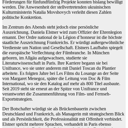
Förderungen für fünfundfünfzig Projekte konnten bislang bewilligt
werden. Die Anwesenheit der stellvertretenden ukrainischen
Kulturministerin Natalia Movshovych verleiht diesen Zahlen
politische Konkretion.
Im Zentrum des Abends steht jedoch eine persönliche
Auszeichnung. Daniela Elstner wird zum Offizier der Ehrenlegion
ernannt. Der Ordre national de la Légion d’honneur ist die höchste
staatliche Auszeichnung Frankreichs. Er würdigt außergewöhnliche
Verdienste um Nation und Gesellschaft. Elstners Laufbahn spiegelt
die europäische Verflechtung der Filmbranche. In München
geboren, im Allgäu aufgewachsen, studierte sie
Literaturwissenschaft in Paris. Ihre Karriere begann sie bei
Unifrance, wo sie unter anderem mit Daniel Toscan du Plantier
arbeitete. Es folgten Jahre bei Les Films du Losange an der Seite
von Margaret Menegoz, später die Leitung von Doc & Film
International, wo sie den Katalog auf mehr als 800 Titel ausbaute.
Seit 2019 steht sie erneut an der Spitze von Unifrance und
verantwortet die Zusammenführung von Film- und Fernseh-
Exportstrategien.
Der Botschafter würdigt sie als Brückenbauerin zwischen
Deutschland und Frankreich, als Managerin mit strategischem Blick
und als Persönlichkeit, die Professionalität mit Offenheit verbindet.
Elstner spricht mehrere Sprachen, verhandelt in Paris ebenso