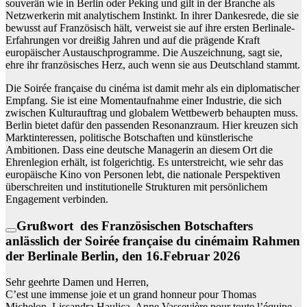
souverän wie in Berlin oder Peking und gilt in der Branche als
Netzwerkerin mit analytischem Instinkt. In ihrer Dankesrede, die sie
bewusst auf Französisch hält, verweist sie auf ihre ersten Berlinale-
Erfahrungen vor dreißig Jahren und auf die prägende Kraft
europäischer Austauschprogramme. Die Auszeichnung, sagt sie,
ehre ihr französisches Herz, auch wenn sie aus Deutschland stammt.
Die Soirée française du cinéma ist damit mehr als ein diplomatischer
Empfang. Sie ist eine Momentaufnahme einer Industrie, die sich
zwischen Kulturauftrag und globalem Wettbewerb behaupten muss.
Berlin bietet dafür den passenden Resonanzraum. Hier kreuzen sich
Marktinteressen, politische Botschaften und künstlerische
Ambitionen. Dass eine deutsche Managerin an diesem Ort die
Ehrenlegion erhält, ist folgerichtig. Es unterstreicht, wie sehr das
europäische Kino von Personen lebt, die nationale Perspektiven
überschreiten und institutionelle Strukturen mit persönlichem
Engagement verbinden.
Grußwort des Französischen Botschafters
anlässlich der Soirée française du cinémaim Rahmen
der Berlinale Berlin, den 16.Februar 2026
Sehr geehrte Damen und Herren,
C’est une immense joie et un grand honneur pour Thomas
Michelon, Lissandra Haulica, Anne Vassevière,pour toute l’équipe