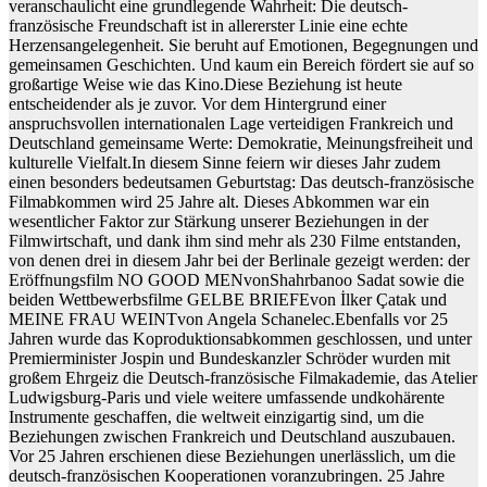
veranschaulicht eine grundlegende Wahrheit: Die deutsch-
französische Freundschaft ist in allererster Linie eine echte
Herzensangelegenheit. Sie beruht auf Emotionen, Begegnungen und
gemeinsamen Geschichten. Und kaum ein Bereich fördert sie auf so
großartige Weise wie das Kino.Diese Beziehung ist heute
entscheidender als je zuvor. Vor dem Hintergrund einer
anspruchsvollen internationalen Lage verteidigen Frankreich und
Deutschland gemeinsame Werte: Demokratie, Meinungsfreiheit und
kulturelle Vielfalt.In diesem Sinne feiern wir dieses Jahr zudem
einen besonders bedeutsamen Geburtstag: Das deutsch-französische
Filmabkommen wird 25 Jahre alt. Dieses Abkommen war ein
wesentlicher Faktor zur Stärkung unserer Beziehungen in der
Filmwirtschaft, und dank ihm sind mehr als 230 Filme entstanden,
von denen drei in diesem Jahr bei der Berlinale gezeigt werden: der
Eröffnungsfilm NO GOOD MENvonShahrbanoo Sadat sowie die
beiden Wettbewerbsfilme GELBE BRIEFEvon İlker Çatak und
MEINE FRAU WEINTvon Angela Schanelec.Ebenfalls vor 25
Jahren wurde das Koproduktionsabkommen geschlossen, und unter
Premierminister Jospin und Bundeskanzler Schröder wurden mit
großem Ehrgeiz die Deutsch-französische Filmakademie, das Atelier
Ludwigsburg-Paris und viele weitere umfassende undkohärente
Instrumente geschaffen, die weltweit einzigartig sind, um die
Beziehungen zwischen Frankreich und Deutschland auszubauen.
Vor 25 Jahren erschienen diese Beziehungen unerlässlich, um die
deutsch-französischen Kooperationen voranzubringen. 25 Jahre