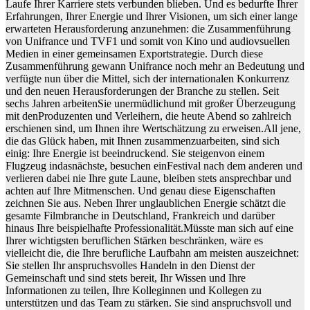
Laufe Ihrer Karriere stets verbunden blieben. Und es bedurfte Ihrer
Erfahrungen, Ihrer Energie und Ihrer Visionen, um sich einer lange
erwarteten Herausforderung anzunehmen: die Zusammenführung
von Unifrance und TVF1 und somit von Kino und audiovsuellen
Medien in einer gemeinsamen Exportstrategie. Durch diese
Zusammenführung gewann Unifrance noch mehr an Bedeutung und
verfügte nun über die Mittel, sich der internationalen Konkurrenz
und den neuen Herausforderungen der Branche zu stellen. Seit
sechs Jahren arbeitenSie unermüdlichund mit großer Überzeugung
mit denProduzenten und Verleihern, die heute Abend so zahlreich
erschienen sind, um Ihnen ihre Wertschätzung zu erweisen.All jene,
die das Glück haben, mit Ihnen zusammenzuarbeiten, sind sich
einig: Ihre Energie ist beeindruckend. Sie steigenvon einem
Flugzeug indasnächste, besuchen einFestival nach dem anderen und
verlieren dabei nie Ihre gute Laune, bleiben stets ansprechbar und
achten auf Ihre Mitmenschen. Und genau diese Eigenschaften
zeichnen Sie aus. Neben Ihrer unglaublichen Energie schätzt die
gesamte Filmbranche in Deutschland, Frankreich und darüber
hinaus Ihre beispielhafte Professionalität.Müsste man sich auf eine
Ihrer wichtigsten beruflichen Stärken beschränken, wäre es
vielleicht die, die Ihre berufliche Laufbahn am meisten auszeichnet:
Sie stellen Ihr anspruchsvolles Handeln in den Dienst der
Gemeinschaft und sind stets bereit, Ihr Wissen und Ihre
Informationen zu teilen, Ihre Kolleginnen und Kollegen zu
unterstützen und das Team zu stärken. Sie sind anspruchsvoll und