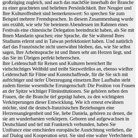
großzüging zugleich, und auch das machtSie innerhalb der Branche
zu einer geachteten und beliebten Persönlichkeit. Ihre Neugier und
Ihre Kulturoffenheit sind bemerkenswert: So sprechen Sie zum
Beispiel mehrere Fremdsprachen. In diesem Zusammenhang wurde
uns erzählt, wie sehr Sie beieinem Abendessen im Rahmen eines
Festivals eine chinesische Delegation beeindruckt haben, als Sie mit
Ihnen Mandarin sprachen; eine Sprache, die Sie während Ihres
Studiums erlernt und in Taiwan perfektioniert haben. Und natürlich
darf das Französische nicht unerwähnt bleiben, das, wie Sie selbst
sagen, Ihre Arbeitssprache ist und Ihnen sehr am Herzen liegt, und
das Sie im Übrigen perfekt beherrschen.
Ihre Leidenschaft für Reisen und Kulturen bereichert Ihr
vielschichtiges Weltbild und treibt Siezweifellos an, ebenso wieIhre
Leidenschaft für Filme und Kunstschaffende, für die Sie sich mit
aufrichtiger und tiefer Überzeugung einsetzen.Ihre Laufbahn steht
zudem füreine wesentliche Errungenschaft: Die Position von Frauen
an der Spitze wichtiger Filminstitutionen. Sie gehören neben den
Frauen, die die Branche tief geprägt haben, zu den wichtigsten
Verkörperungen dieser Entwicklung. Wie ich erneut erwähnen
möchte, sind die deutsch-französischen Beziehungen eine
Herzensanglegenheit und Sie, liebe Daniela, gehören zu denen, die
sie am wunderbarsten verkörpern. Geboren und aufgewachsen in
Deutschland und tief mit Frankreich verbunden, haben Sie
Unifrance eine entschieden europäische Ausrichtung verliehen, die
auf Dialog und Kooperation setzt. Sie sind eine wahre Verfechterin