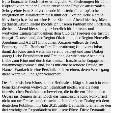
Euro finanzierte Fonds hat es ermöglicht, 70 Förderungen für 55 in
Koproduktion mit der Ukraine entstandene Projekte auszuzahlen.
Sehr geehrte Frau Stellvertretende Ministerin für europäische
Integration im Ministerium für Kultur der Ukraine, liebe Natalia
Movshovych, es ist uns eine Ehre, Sie heute Abend hier begrüßen
zu dürfen.Abschließend möchte ich unseren Partnern und Förderern,
die heute Abend hier sind, ganz herzlich für ihr treues und
wertvolles Engagement danken: dem Club der Förderer des Institut
français Deutschland, der Region Okzitanien, der Region Nouvelle-
Aquitaine und ADEN Immobilien, Auxmerveilleux de Fred,
Pommery undDu Bonheur.Ihre Unterstützung ist unverzichtbar,
damit das Kino auch weiterhin vereint, bewegt und zum Dialog
anregt.Liebe Freundinnen und Freunde, da wir heute Abend aus
Liebe zum Kino und durch das deutsch-französische Engagement
zusammengekommen sind, ist es mir eine besondere Freude, im
Namen Frankreichs eine Persönlichkeit zu ehren, deren Werdegang
diese Werte voll und ganz verkörpert.
Des französischen Kinos bei der Berlinale schlägt sich auch in einer
bemerkenswerten weltweiten Strahlkraft nieder, wie die neun
französischen Produktionen beweisen, die in diesem Jahr bei den
Oscars ins Rennen gehen.Doch das französische Kino konkurriert
nicht nur um Preise, sondern steht auch in direktem Dialog mit dem
deutschen Publikum. Im Jahr 2025 zählte Deutschland erneut zu den
drei wichtigsten Exportländern für unsere Filme. Diese Dynamik