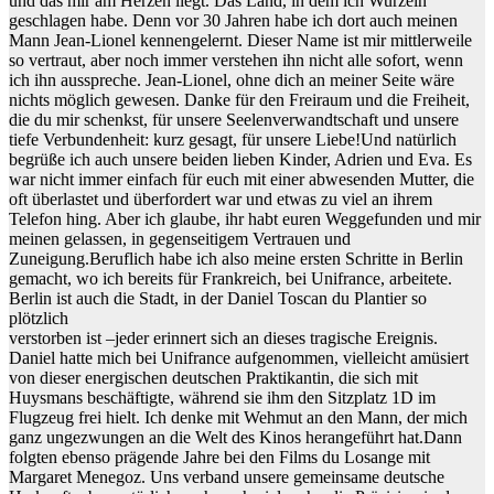
und das mir am Herzen liegt. Das Land, in dem ich Wurzeln
geschlagen habe. Denn vor 30 Jahren habe ich dort auch meinen
Mann Jean-Lionel kennengelernt. Dieser Name ist mir mittlerweile
so vertraut, aber noch immer verstehen ihn nicht alle sofort, wenn
ich ihn ausspreche. Jean-Lionel, ohne dich an meiner Seite wäre
nichts möglich gewesen. Danke für den Freiraum und die Freiheit,
die du mir schenkst, für unsere Seelenverwandtschaft und unsere
tiefe Verbundenheit: kurz gesagt, für unsere Liebe!Und natürlich
begrüße ich auch unsere beiden lieben Kinder, Adrien und Eva. Es
war nicht immer einfach für euch mit einer abwesenden Mutter, die
oft überlastet und überfordert war und etwas zu viel an ihrem
Telefon hing. Aber ich glaube, ihr habt euren Weggefunden und mir
meinen gelassen, in gegenseitigem Vertrauen und
Zuneigung.Beruflich habe ich also meine ersten Schritte in Berlin
gemacht, wo ich bereits für Frankreich, bei Unifrance, arbeitete.
Berlin ist auch die Stadt, in der Daniel Toscan du Plantier so
plötzlich
verstorben ist –jeder erinnert sich an dieses tragische Ereignis.
Daniel hatte mich bei Unifrance aufgenommen, vielleicht amüsiert
von dieser energischen deutschen Praktikantin, die sich mit
Huysmans beschäftigte, während sie ihm den Sitzplatz 1D im
Flugzeug frei hielt. Ich denke mit Wehmut an den Mann, der mich
ganz ungezwungen an die Welt des Kinos herangeführt hat.Dann
folgten ebenso prägende Jahre bei den Films du Losange mit
Margaret Menegoz. Uns verband unsere gemeinsame deutsche