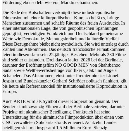
Förderung ebenso lebt wie von Marktmechanismen.
Die Rede des Botschafters verknüpft diese industriepolitische
Dimension mit einer kulturpolitischen. Kino, so heißt es, bringe
Menschen zusammen und schaffe Räume des freien Ausdrucks. In
einer internationalen Lage, die von geopolitischen Spannungen
geprägt ist, verteidigten Frankreich und Deutschland gemeinsame
Werte wie Demokratie, Meinungsfreiheit und kulturelle Vielfalt.
Diese Bezugnahme bleibt nicht symbolisch. Sie wird unterlegt durch
Zahlen und Abkommen. Das deutsch-französische Filmabkommen
feiert in diesem Jahr sein 25-jähriges Bestehen. Mehr als 230 Filme
sind seither entstanden. Drei davon laufen 2026 bei der Berlinale,
darunter der Eröffnungsfilm NO GOOD MEN von Shahrbanoo
Sadat sowie Wettbewerbsbeiträge von İlker Çatak und Angela
Schanelec. Das Abkommen, einst unter Premierminister Lionel
Jospin und Bundeskanzler Gerhard Schröder politisch flankiert, gilt
bis heute als Referenzmodell für institutionalisierte Koproduktion in
Europa.
Auch ARTE wird als Symbol dieser Kooperation genannt. Der
Sender ist mit zwanzig Filmen auf der Berlinale vertreten, darunter
Projekte mit ukrainischer Beteiligung. Frankreich hat seine
Unterstützung für die ukrainische Filmproduktion über einen vom
CNC verwalteten Solidaritätsfonds erneuert. Achtzehn Länder
beteiligen sich mit insgesamt 1,5 Millionen Euro. Siebzig