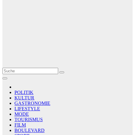
Le Matin
AGENCE DE PRESSE
POLITIK
KULTUR
GASTRONOMIE
LIFESTYLE
MODE
TOURISMUS
FILM
BOULEVARD