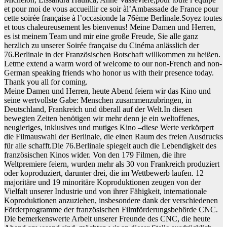
et pour moi de vous accueillir ce soir àl’Ambassade de France pour
cette soirée française à l’occasionde la 76ème Berlinale.Soyez toutes
et tous chaleureusement les bienvenus! Meine Damen und Herren,
es ist meinem Team und mir eine große Freude, Sie alle ganz
herzlich zu unserer Soirée française du Cinéma anlässlich der
76.Berlinale in der Französischen Botschaft willkommen zu heißen.
Letme extend a warm word of welcome to our non-French and non-
German speaking friends who honor us with their presence today.
Thank you all for coming.
Meine Damen und Herren, heute Abend feiern wir das Kino und
seine wertvollste Gabe: Menschen zusammenzubringen, in
Deutschland, Frankreich und überall auf der Welt.In diesen
bewegten Zeiten benötigen wir mehr denn je ein weltoffenes,
neugieriges, inklusives und mutiges Kino –diese Werte verkörpert
die Filmauswahl der Berlinale, die einen Raum des freien Ausdrucks
für alle schafft.Die 76.Berlinale spiegelt auch die Lebendigkeit des
französischen Kinos wider. Von den 179 Filmen, die ihre
Weltpremiere feiern, wurden mehr als 30 von Frankreich produziert
oder koproduziert, darunter drei, die im Wettbewerb laufen. 12
majoritäre und 19 minoritäre Koproduktionen zeugen von der
Vielfalt unserer Industrie und von ihrer Fähigkeit, internationale
Koproduktionen anzuziehen, insbesondere dank der verschiedenen
Förderprogramme der französischen Filmförderungsbehörde CNC.
Die bemerkenswerte Arbeit unserer Freunde des CNC, die heute