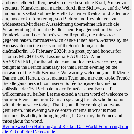
audiovisuelle Schaffen, besitzen diese besondere Kraft, Völker zu
vereinen. Künstler:innen machen durch ihre Sichtweise auf die Welt
und auf uns selbst kulturelle Vielfalt zu einer Realität und laden uns
ein, uns der Uniformierung von Bildern und Erzählungen zu
widersetzen.Mit dieser Auszeichnung übernehme ich auch die
Verantwortung, durch die Kultur mein Engagement im Dienste
Frankreichs und der Französischen Republik, die mir so viel
gegeben haben, fortzusetzen.Ich danke Ihnen allen. Address by the
Ambassador on the occasion of theSoirée française du
cinémaBerlin, 16 February 2026It is a great joy and honour for
Thomas MICHELON, Lissandra HAULICA, Anne
VASSEVIERE, for the whole team and for me to welcome you
tonight at the French Embassy for this French evening on the
occasion of the 76th Berlinale. We warmly welcome you all!Meine
Damen und Herren, es ist meinem Team und mir eine große Freude,
Sie alle ganz herzlich zu unserer Soirée française du Cinéma
anlässlich der 76. Berlinale in der Französischen Botschaft
willkommen zu heißen.Let me extend a warm word of welcome to
our non-French and non-German speaking friends who honor us
with their presence today. Thank you all for coming.Ladies and
gentlemen, this evening we celebrate cinema in what is most
precious: its ability to bring together, in Germany, in France and
throughout the world.
Beitragsnavigation
Berlin zwischen Hoffnung und Risiko: Das World Forum ringt um
die Zukunft der Demokratie