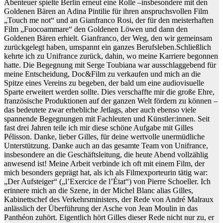
Abenteuer spielte Berlin erneut eine Rolle –insbesondere mit den
Goldenen Bären an Adina Pintilie für ihren anspruchsvollen Film
„Touch me not“ und an Gianfranco Rosi, der für den meisterhaften
Film „Fuocoammare“ den Goldenen Löwen und dann den
Goldenen Bären erhielt. Gianfranco, der Weg, den wir gemeinsam
zurückgelegt haben, umspannt ein ganzes Berufsleben.Schließlich
kehrte ich zu Unifrance zurück, dahin, wo meine Karriere begonnen
hatte. Die Begegnung mit Serge Toubiana war ausschlaggebend für
meine Entscheidung, Doc&Film zu verkaufen und mich an die
Spitze eines Vereins zu begeben, der bald um eine audiovisuelle
Sparte erweitert werden sollte. Dies verschaffte mir die große Ehre,
französische Produktionen auf der ganzen Welt fördern zu können –
das bedeutete zwar erhebliche Jetlags, aber auch ebenso viele
spannende Begegnungen mit Fachleuten und Künstler:innen. Seit
fast drei Jahren teile ich mir diese schöne Aufgabe mit Gilles
Pélisson. Danke, lieber Gilles, für deine wertvolle unermüdliche
Unterstützung. Danke auch an das gesamte Team von Unifrance,
insbesondere an die Geschäftsleitung, die heute Abend vollzählig
anwesend ist! Meine Arbeit verbinde ich oft mit einem Film, der
mich besonders geprägt hat, als ich als Filmexporteurin tätig war:
„Der Aufsteiger“ („l’Exercice de l’État“) von Pierre Schoeller. Ich
erinnere mich an die Szene, in der Michel Blanc alias Gilles,
Kabinettschef des Verkehrsministers, der Rede von André Malraux
anlässlich der Überführung der Asche von Jean Moulin in das
Panthéon zuhört. Eigentlich hört Gilles dieser Rede nicht nur zu, er