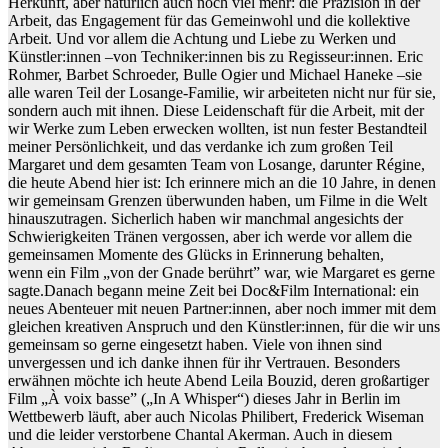
Herkunft, aber natürlich auch noch viel mehr: die Präzision in der
Arbeit, das Engagement für das Gemeinwohl und die kollektive
Arbeit. Und vor allem die Achtung und Liebe zu Werken und
Künstler:innen –von Techniker:innen bis zu Regisseur:innen. Eric
Rohmer, Barbet Schroeder, Bulle Ogier und Michael Haneke –sie
alle waren Teil der Losange-Familie, wir arbeiteten nicht nur für sie,
sondern auch mit ihnen. Diese Leidenschaft für die Arbeit, mit der
wir Werke zum Leben erwecken wollten, ist nun fester Bestandteil
meiner Persönlichkeit, und das verdanke ich zum großen Teil
Margaret und dem gesamten Team von Losange, darunter Régine,
die heute Abend hier ist: Ich erinnere mich an die 10 Jahre, in denen
wir gemeinsam Grenzen überwunden haben, um Filme in die Welt
hinauszutragen. Sicherlich haben wir manchmal angesichts der
Schwierigkeiten Tränen vergossen, aber ich werde vor allem die
gemeinsamen Momente des Glücks in Erinnerung behalten,
wenn ein Film „von der Gnade berührt” war, wie Margaret es gerne
sagte.Danach begann meine Zeit bei Doc&Film International: ein
neues Abenteuer mit neuen Partner:innen, aber noch immer mit dem
gleichen kreativen Anspruch und den Künstler:innen, für die wir uns
gemeinsam so gerne eingesetzt haben. Viele von ihnen sind
unvergessen und ich danke ihnen für ihr Vertrauen. Besonders
erwähnen möchte ich heute Abend Leila Bouzid, deren großartiger
Film „À voix basse” („In A Whisper“) dieses Jahr in Berlin im
Wettbewerb läuft, aber auch Nicolas Philibert, Frederick Wiseman
und die leider verstorbene Chantal Akerman. Auch in diesem