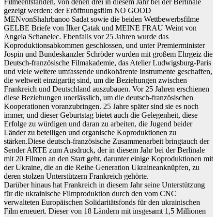
Filmeentstanden, von denen drei in diesem Jahr bei der Berlinale
gezeigt werden: der Eröffnungsfilm NO GOOD
MENvonShahrbanoo Sadat sowie die beiden Wettbewerbsfilme
GELBE Briefe von İlker Çatak und MEINE FRAU Weint von
Angela Schanelec. Ebenfalls vor 25 Jahren wurde das
Koproduktionsabkommen geschlossen, und unter Premierminister
Jospin und Bundeskanzler Schröder wurden mit großem Ehrgeiz die
Deutsch-französische Filmakademie, das Atelier Ludwigsburg-Paris
und viele weitere umfassende undkohärente Instrumente geschaffen,
die weltweit einzigartig sind, um die Beziehungen zwischen
Frankreich und Deutschland auszubauen. Vor 25 Jahren erschienen
diese Beziehungen unerlässlich, um die deutsch-französischen
Kooperationen voranzubringen. 25 Jahre später sind sie es noch
immer, und dieser Geburtstag bietet auch die Gelegenheit, diese
Erfolge zu würdigen und daran zu arbeiten, die Jugend beider
Länder zu beteiligen und organische Koproduktionen zu
stärken.Diese deutsch-französische Zusammenarbeit bringtauch der
Sender ARTE zum Ausdruck, der in diesem Jahr bei der Berlinale
mit 20 Filmen an den Start geht, darunter einige Koproduktionen mit
der Ukraine, die an die Reihe Generation Ukraineanknüpfen, zu
deren stolzen Unterstützern Frankreich gehörte.
Darüber hinaus hat Frankreich in diesem Jahr seine Unterstützung
für die ukrainische Filmproduktion durch den vom CNC
verwalteten Europäischen Solidaritätsfonds für den ukrainischen
Film erneuert. Dieser von 18 Ländern mit insgesamt 1,5 Millionen