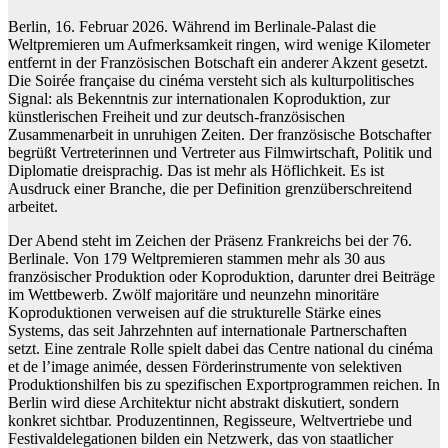
Berlin, 16. Februar 2026. Während im Berlinale-Palast die
Weltpremieren um Aufmerksamkeit ringen, wird wenige Kilometer
entfernt in der Französischen Botschaft ein anderer Akzent gesetzt.
Die Soirée française du cinéma versteht sich als kulturpolitisches
Signal: als Bekenntnis zur internationalen Koproduktion, zur
künstlerischen Freiheit und zur deutsch-französischen
Zusammenarbeit in unruhigen Zeiten. Der französische Botschafter
begrüßt Vertreterinnen und Vertreter aus Filmwirtschaft, Politik und
Diplomatie dreisprachig. Das ist mehr als Höflichkeit. Es ist
Ausdruck einer Branche, die per Definition grenzüberschreitend
arbeitet.
Der Abend steht im Zeichen der Präsenz Frankreichs bei der 76.
Berlinale. Von 179 Weltpremieren stammen mehr als 30 aus
französischer Produktion oder Koproduktion, darunter drei Beiträge
im Wettbewerb. Zwölf majoritäre und neunzehn minoritäre
Koproduktionen verweisen auf die strukturelle Stärke eines
Systems, das seit Jahrzehnten auf internationale Partnerschaften
setzt. Eine zentrale Rolle spielt dabei das Centre national du cinéma
et de l’image animée, dessen Förderinstrumente von selektiven
Produktionshilfen bis zu spezifischen Exportprogrammen reichen. In
Berlin wird diese Architektur nicht abstrakt diskutiert, sondern
konkret sichtbar. Produzentinnen, Regisseure, Weltvertriebe und
Festivaldelegationen bilden ein Netzwerk, das von staatlicher