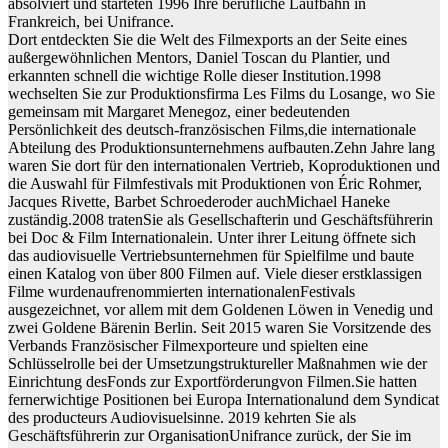
absolviert und starteten 1996 Ihre berufliche Laufbahn in
Frankreich, bei Unifrance.
Dort entdeckten Sie die Welt des Filmexports an der Seite eines
außergewöhnlichen Mentors, Daniel Toscan du Plantier, und
erkannten schnell die wichtige Rolle dieser Institution.1998
wechselten Sie zur Produktionsfirma Les Films du Losange, wo Sie
gemeinsam mit Margaret Menegoz, einer bedeutenden
Persönlichkeit des deutsch-französischen Films,die internationale
Abteilung des Produktionsunternehmens aufbauten.Zehn Jahre lang
waren Sie dort für den internationalen Vertrieb, Koproduktionen und
die Auswahl für Filmfestivals mit Produktionen von Éric Rohmer,
Jacques Rivette, Barbet Schroederoder auchMichael Haneke
zuständig.2008 tratenSie als Gesellschafterin und Geschäftsführerin
bei Doc & Film Internationalein. Unter ihrer Leitung öffnete sich
das audiovisuelle Vertriebsunternehmen für Spielfilme und baute
einen Katalog von über 800 Filmen auf. Viele dieser erstklassigen
Filme wurdenaufrenommierten internationalenFestivals
ausgezeichnet, vor allem mit dem Goldenen Löwen in Venedig und
zwei Goldene Bärenin Berlin. Seit 2015 waren Sie Vorsitzende des
Verbands Französischer Filmexporteure und spielten eine
Schlüsselrolle bei der Umsetzungstruktureller Maßnahmen wie der
Einrichtung desFonds zur Exportförderungvon Filmen.Sie hatten
fernerwichtige Positionen bei Europa Internationalund dem Syndicat
des producteurs Audiovisuelsinne. 2019 kehrten Sie als
Geschäftsführerin zur OrganisationUnifrance zurück, der Sie im