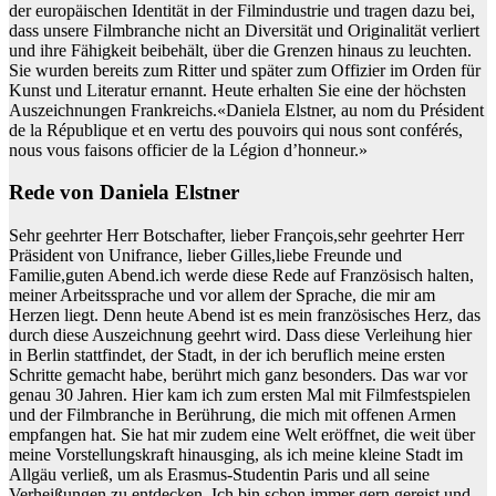
der europäischen Identität in der Filmindustrie und tragen dazu bei,
dass unsere Filmbranche nicht an Diversität und Originalität verliert
und ihre Fähigkeit beibehält, über die Grenzen hinaus zu leuchten.
Sie wurden bereits zum Ritter und später zum Offizier im Orden für
Kunst und Literatur ernannt. Heute erhalten Sie eine der höchsten
Auszeichnungen Frankreichs.«Daniela Elstner, au nom du Président
de la République et en vertu des pouvoirs qui nous sont conférés,
nous vous faisons officier de la Légion d’honneur.»
Rede von Daniela Elstner
Sehr geehrter Herr Botschafter, lieber François,sehr geehrter Herr
Präsident von Unifrance, lieber Gilles,liebe Freunde und
Familie,guten Abend.ich werde diese Rede auf Französisch halten,
meiner Arbeitssprache und vor allem der Sprache, die mir am
Herzen liegt. Denn heute Abend ist es mein französisches Herz, das
durch diese Auszeichnung geehrt wird. Dass diese Verleihung hier
in Berlin stattfindet, der Stadt, in der ich beruflich meine ersten
Schritte gemacht habe, berührt mich ganz besonders. Das war vor
genau 30 Jahren. Hier kam ich zum ersten Mal mit Filmfestspielen
und der Filmbranche in Berührung, die mich mit offenen Armen
empfangen hat. Sie hat mir zudem eine Welt eröffnet, die weit über
meine Vorstellungskraft hinausging, als ich meine kleine Stadt im
Allgäu verließ, um als Erasmus-Studentin Paris und all seine
Verheißungen zu entdecken. Ich bin schon immer gern gereist und