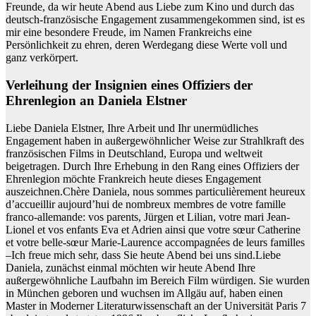
Freunde, da wir heute Abend aus Liebe zum Kino und durch das
deutsch-französische Engagement zusammengekommen sind, ist es
mir eine besondere Freude, im Namen Frankreichs eine
Persönlichkeit zu ehren, deren Werdegang diese Werte voll und
ganz verkörpert.
Verleihung der Insignien eines Offiziers der
Ehrenlegion an Daniela Elstner
Liebe Daniela Elstner, Ihre Arbeit und Ihr unermüdliches
Engagement haben in außergewöhnlicher Weise zur Strahlkraft des
französischen Films in Deutschland, Europa und weltweit
beigetragen. Durch Ihre Erhebung in den Rang eines Offiziers der
Ehrenlegion möchte Frankreich heute dieses Engagement
auszeichnen.Chère Daniela, nous sommes particulièrement heureux
d’accueillir aujourd’hui de nombreux membres de votre famille
franco-allemande: vos parents, Jürgen et Lilian, votre mari Jean-
Lionel et vos enfants Eva et Adrien ainsi que votre sœur Catherine
et votre belle-sœur Marie-Laurence accompagnées de leurs familles
–Ich freue mich sehr, dass Sie heute Abend bei uns sind.Liebe
Daniela, zunächst einmal möchten wir heute Abend Ihre
außergewöhnliche Laufbahn im Bereich Film würdigen. Sie wurden
in München geboren und wuchsen im Allgäu auf, haben einen
Master in Moderner Literaturwissenschaft an der Universität Paris 7