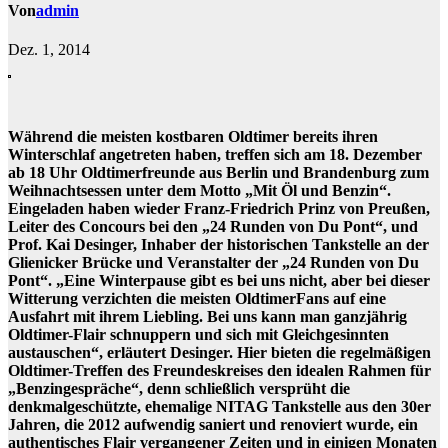
Von
admin
Dez. 1, 2014
Während die meisten kostbaren Oldtimer bereits ihren
Winterschlaf angetreten haben, treffen sich am 18. Dezember
ab 18 Uhr Oldtimerfreunde aus Berlin und Brandenburg zum
Weihnachtsessen unter dem Motto „Mit Öl und Benzin“.
Eingeladen haben wieder Franz-Friedrich Prinz von Preußen,
Leiter des Concours bei den „24 Runden von Du Pont“, und
Prof. Kai Desinger, Inhaber der historischen Tankstelle an der
Glienicker Brücke und Veranstalter der „24 Runden von Du
Pont“. „Eine Winterpause gibt es bei uns nicht, aber bei dieser
Witterung verzichten die meisten OldtimerFans auf eine
Ausfahrt mit ihrem Liebling. Bei uns kann man ganzjährig
Oldtimer-Flair schnuppern und sich mit Gleichgesinnten
austauschen“, erläutert Desinger. Hier bieten die regelmäßigen
Oldtimer-Treffen des Freundeskreises den idealen Rahmen für
„Benzingespräche“, denn schließlich versprüht die
denkmalgeschützte, ehemalige NITAG Tankstelle aus den 30er
Jahren, die 2012 aufwendig saniert und renoviert wurde, ein
authentisches Flair vergangener Zeiten und in einigen Monaten