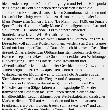
bietet zudem separate Räume für Tagungen und Feiern. Höhepunkt
der Garage Du Pont sind neben der exzellenten Küche die
automobilen Exponate, die aus privaten Sammlungen stammen und
kostenfrei besichtigt werden können, darunter ein originaler Le
Mans Rennwagen Simca 8 Dého “Le Mans“ von 1939, ein Simca 8
Sport Cabrio, das an der Rally Monte Carlo teilgenommen hat, und
ein Citroen 11B Cabrio von 1938 mit einer Schweizer
Sonderkarosserie von Willi Bernath – eines der letzten noch
existierenden Exemplare weltweit. Damit die Oldtimer-Fans am 18.
Dezember voll auf ihre Kosten kommen, werden zum Zwei-Gänge
Menü mit knuspriger Ente und Bratapfel auch historische Rennfilme
gezeigt. Zigarrenliebenden Oldtimerfans steht zudem nach dem
Essen ein separater „Havanna Club“ in der exklusiven Weinlounge
zur Verfügung. Auch das Interieur von Restaurant und
„Eventlocation“ orientiert sich an der Geschichte des Ortes, der mit
seinen originalen NITAG-Zapfsäulen schon damals ein
Wahrzeichen der Mobilität war. Originale Foto-Abzüge aus den
50er Jahren versprühen die Eleganz und Spannung der berühmten
Rennen von Le Mans, während aufgearbeitete Citroen DS-
Rücksitze aus den 60iger Jahren oder ausgestopfte Säcke der
französischen Post auch mal zum Sitzen dienen. Seltene alte
Emailleschilder, Leuchtreklamen oder Werbeskulpturen klassischer
Marken, die zum Teil auf Antikmärkten und in Antiquariaten in
Frankreich erworben wurden, tragen zum „savoir vivre“ und dem
französischen Flair verschiedener Epochen bei.