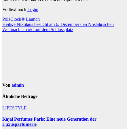
Volltext nach
Login
Beitragsnavigation
PolaClock® Launch
Heilige Nikolaus besucht am 6. Dezember den Nostalgischen
Weihnachtsmarkt auf dem Schlossplatz
Von
admin
Ähnliche Beiträge
LIFESTYLE
Kajal Perfumes Paris: Eine neue Generation der
Luxusparfümerie