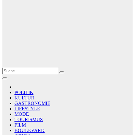
Le Matin
AGENCE DE PRESSE
POLITIK
KULTUR
GASTRONOMIE
LIFESTYLE
MODE
TOURISMUS
FILM
BOULEVARD