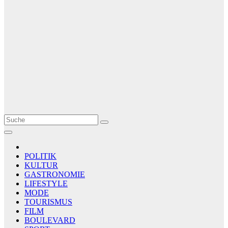
Le Matin
AGENCE DE PRESSE
POLITIK
KULTUR
GASTRONOMIE
LIFESTYLE
MODE
TOURISMUS
FILM
BOULEVARD