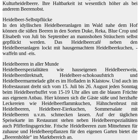
Kulturheidelbeere. Ihre Haltbarkeit ist wesentlich höher als bei
anderem Beerenobst.
Heidelbeer-Selbstpflücke
In den idyllischen Heidelbeeranlagen im Wald nahe dem Hof
können die süßen Beeren in den Sorten Duke, Reka, Blue Crop und
Elisabeth von Juli bis September an mannshohen Sträuchern selbst
gepflückt werden. Das Heidelbeercafé neben den
Heidelbeeranlagen lockt mit hausgemachtem Heidelbeerkuchen, -
waffeln und -eis.
Heidelbeeren in aller Munde
Heidelbeerspezialitäten wie hauseigenen Heidelbeerwein,
Heidelbeerdirektsaft, Heidelbeer-schokoaufstrich und
Heidelbeermarmelade gibt es im Hofladen in Klaistow. Und auch im
Hofrestaurant dreht sich vom 15. Juli bis 26. August jeden Sonntag
beim Heidelbeerbuffet von 15-19 Uhr alles um die blauen Früchte
aus eigenem Anbau. Hier können sich die Gäste süße und herzhafte
Leckereien wie Heidelbeerflammkuchen, Hähnchenbrust mit
Heidelbeeren, Heidelbeer-Eierkuchen, Sommersalate mit
Heidelbeeren u.v.m. schmecken lassen. Auf der täglichen
Speisekarte im Restaurant stehen neben Heidelbeerspezialitäten
auch Pfifferlingsgerichte. Frische Heidelbeeren zum Mitnehmen für
zuhause und Heidelbeerpflanzen für den eigenen Garten bietet die
„Beerenhöhle“ im Marktbereich an.