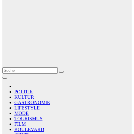
Le Matin
AGENCE DE PRESSE
POLITIK
KULTUR
GASTRONOMIE
LIFESTYLE
MODE
TOURISMUS
FILM
BOULEVARD