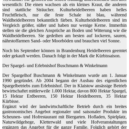
wesentlich: Die einen wachsen als ein kleines Kraut, die anderen
sind stattliche Sträucher. Kulturheidelbeeren haben helles
Fruchtfleisch, nur die feste Schale ist blau, während
Waldheidelbeeren bekanntlich färben. Kulturheidelbeeren sind im
Vergleich größer, süßer und haben nur wenige Kerne. Immerhin
stellen sie die gleichen Ansprüche an Boden und Witterung wie die
Waldheidelbeeren. Sie gedeihen am besten auf lockeren, sauren,
nährstoffarmen Sand- oder Moorböden und brauchen viel Sonne.
Noch bis September können in Brandenburg Heidelbeeren geerntet
oder gekauft werden. Danach folgt in der Mark die Kürbissaison.
Der Spargel- und Erlebnishof Buschmann & Winkelmann
Der Spargelhof Buschmann & Winkelmann wurde am 1. Januar
1990 gegründet. Ab 2004 begann der Ausbau des eigentlichen
Spargelbetriebs zum Erlebnishof. Der in Klaistow ansässige Betrieb
bewirtschaftet mittlerweile 1.000 Hektar, davon 800 Hektar Spargel,
15 Hektar Erdbeeren, 150 Hektar Heidelbeeren, 35 Hektar
Kürbisse.
Ergänzt wird der landwirtschaftliche Betrieb durch ein breites
gastronomisches Angebot regionaler und saisonaler Produkte im
Scheunen- und Hofrestaurant mit Biergarten. Hofladen, Spielplatz,
Naturwildgehege, Kletterwald und viele Hofveranstaltungen
ergänzen das Angebot für die ganze Familie. Folglich gehört der