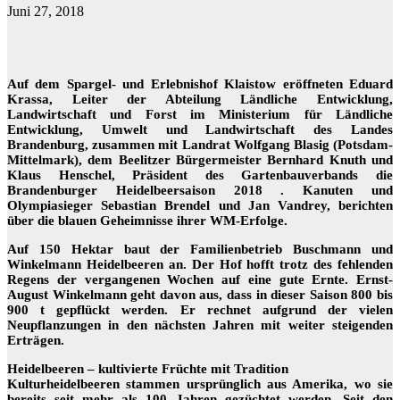
Juni 27, 2018
Auf dem Spargel- und Erlebnishof Klaistow eröffneten Eduard
Krassa, Leiter der Abteilung Ländliche Entwicklung,
Landwirtschaft und Forst im Ministerium für Ländliche
Entwicklung, Umwelt und Landwirtschaft des Landes
Brandenburg, zusammen mit Landrat Wolfgang Blasig (Potsdam-
Mittelmark), dem Beelitzer Bürgermeister Bernhard Knuth und
Klaus Henschel, Präsident des Gartenbauverbands die
Brandenburger Heidelbeersaison 2018 . Kanuten und
Olympiasieger Sebastian Brendel und Jan Vandrey, berichten
über die blauen Geheimnisse ihrer WM-Erfolge.
Auf 150 Hektar baut der Familienbetrieb Buschmann und
Winkelmann Heidelbeeren an. Der Hof hofft trotz des fehlenden
Regens der vergangenen Wochen auf eine gute Ernte. Ernst-
August Winkelmann geht davon aus, dass in dieser Saison 800 bis
900 t gepflückt werden. Er rechnet aufgrund der vielen
Neupflanzungen in den nächsten Jahren mit weiter steigenden
Erträgen.
Heidelbeeren – kultivierte Früchte mit Tradition
Kulturheidelbeeren stammen ursprünglich aus Amerika, wo sie
bereits seit mehr als 100 Jahren gezüchtet werden. Seit den