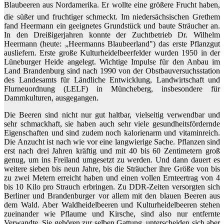
Blaubeeren aus Nordamerika. Er wollte eine größere Frucht haben,
die süßer und fruchtiger schmeckt. Im niedersächsischen Grethem
fand Heermann ein geeignetes Grundstück und baute Sträucher an.
In den Dreißigerjahren konnte der Zuchtbetrieb Dr. Wilhelm
Heermann (heute: „Heermanns Blaubeerland") das erste Pflanzgut
ausliefern. Erste große Kulturheidelbeerfelder wurden 1950 in der
Lüneburger Heide angelegt. Wichtige Impulse für den Anbau im
Land Brandenburg sind nach 1990 von der Obstbauversuchsstation
des Landesamts für Ländliche Entwicklung, Landwirtschaft und
Flurneuordnung (LELF) in Müncheberg, insbesondere für
Dammkulturen, ausgegangen.
Die Beeren sind nicht nur gut haltbar, vielseitig verwendbar und
sehr schmackhaft, sie haben auch sehr viele gesundheitsfördernde
Eigenschaften und sind zudem noch kalorienarm und vitaminreich.
Die Anzucht ist nach wie vor eine langwierige Sache. Pflanzen sind
erst nach drei Jahren kräftig und mit 40 bis 60 Zentimetern groß
genug, um ins Freiland umgesetzt zu werden. Und dann dauert es
weitere sieben bis neun Jahre, bis die Sträucher ihre Größe von bis
zu zwei Metern erreicht haben und einen vollen Ernteertrag von 4
bis 10 Kilo pro Strauch erbringen. Zu DDR-Zeiten versorgten sich
Berliner und Brandenburger vor allem mit den blauen Beeren aus
dem Wald. Aber Waldheidelbeeren und Kulturheidelbeeren stehen
zueinander wie Pflaume und Kirsche, sind also nur entfernte
Verwandte. Sie gehören zur selben Gattung, unterscheiden sich aber