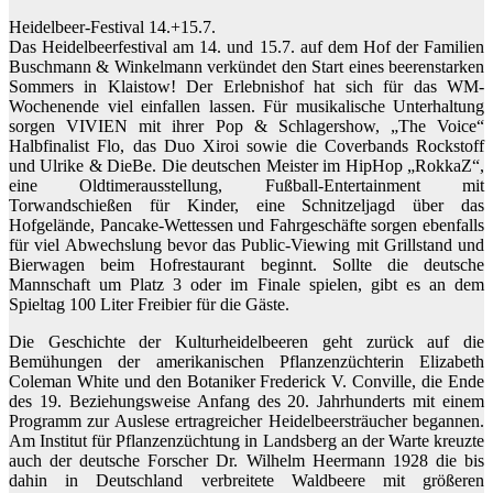
Heidelbeer-Festival 14.+15.7.
Das Heidelbeerfestival am 14. und 15.7. auf dem Hof der Familien
Buschmann & Winkelmann verkündet den Start eines beerenstarken
Sommers in Klaistow! Der Erlebnishof hat sich für das WM-
Wochenende viel einfallen lassen. Für musikalische Unterhaltung
sorgen VIVIEN mit ihrer Pop & Schlagershow, „The Voice“
Halbfinalist Flo, das Duo Xiroi sowie die Coverbands Rockstoff
und Ulrike & DieBe. Die deutschen Meister im HipHop „RokkaZ“,
eine Oldtimerausstellung, Fußball-Entertainment mit
Torwandschießen für Kinder, eine Schnitzeljagd über das
Hofgelände, Pancake-Wettessen und Fahrgeschäfte sorgen ebenfalls
für viel Abwechslung bevor das Public-Viewing mit Grillstand und
Bierwagen beim Hofrestaurant beginnt. Sollte die deutsche
Mannschaft um Platz 3 oder im Finale spielen, gibt es an dem
Spieltag 100 Liter Freibier für die Gäste.
Die Geschichte der Kulturheidelbeeren geht zurück auf die
Bemühungen der amerikanischen Pflanzenzüchterin Elizabeth
Coleman White und den Botaniker Frederick V. Conville, die Ende
des 19. Beziehungsweise Anfang des 20. Jahrhunderts mit einem
Programm zur Auslese ertragreicher Heidelbeersträucher begannen.
Am Institut für Pflanzenzüchtung in Landsberg an der Warte kreuzte
auch der deutsche Forscher Dr. Wilhelm Heermann 1928 die bis
dahin in Deutschland verbreitete Waldbeere mit größeren