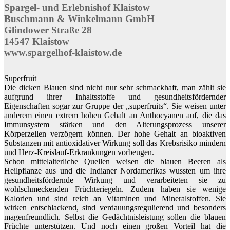
Spargel- und Erlebnishof Klaistow
Buschmann & Winkelmann GmbH
Glindower Straße 28
14547 Klaistow
www.spargelhof-klaistow.de
Superfruit
Die dicken Blauen sind nicht nur sehr schmackhaft, man zählt sie
aufgrund ihrer Inhaltsstoffe und gesundheitsfördernder
Eigenschaften sogar zur Gruppe der „superfruits“. Sie weisen unter
anderem einen extrem hohen Gehalt an Anthocyanen auf, die das
Immunsystem stärken und den Alterungsprozess unserer
Körperzellen verzögern können. Der hohe Gehalt an bioaktiven
Substanzen mit antioxidativer Wirkung soll das Krebsrisiko mindern
und Herz-Kreislauf-Erkrankungen vorbeugen.
Schon mittelalterliche Quellen weisen die blauen Beeren als
Heilpflanze aus und die Indianer Nordamerikas wussten um ihre
gesundheitsfördernde Wirkung und verarbeiteten sie zu
wohlschmeckenden Früchteriegeln. Zudem haben sie wenige
Kalorien und sind reich an Vitaminen und Mineralstoffen. Sie
wirken entschlackend, sind verdauungsregulierend und besonders
magenfreundlich. Selbst die Gedächtnisleistung sollen die blauen
Früchte unterstützen. Und noch einen großen Vorteil hat die