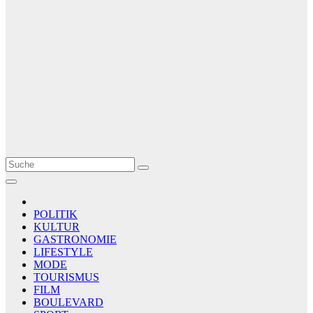
Le Matin
AGENCE DE PRESSE
POLITIK
KULTUR
GASTRONOMIE
LIFESTYLE
MODE
TOURISMUS
FILM
BOULEVARD