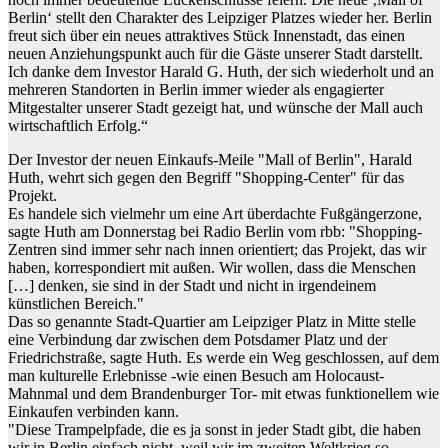
Berlin‘ stellt den Charakter des Leipziger Platzes wieder her. Berlin
freut sich über ein neues attraktives Stück Innenstadt, das einen
neuen Anziehungspunkt auch für die Gäste unserer Stadt darstellt.
Ich danke dem Investor Harald G. Huth, der sich wiederholt und an
mehreren Standorten in Berlin immer wieder als engagierter
Mitgestalter unserer Stadt gezeigt hat, und wünsche der Mall auch
wirtschaftlich Erfolg.“
Der Investor der neuen Einkaufs-Meile "Mall of Berlin", Harald
Huth, wehrt sich gegen den Begriff "Shopping-Center" für das
Projekt.
Es handele sich vielmehr um eine Art überdachte Fußgängerzone,
sagte Huth am Donnerstag bei Radio Berlin vom rbb: "Shopping-
Zentren sind immer sehr nach innen orientiert; das Projekt, das wir
haben, korrespondiert mit außen. Wir wollen, dass die Menschen
[…] denken, sie sind in der Stadt und nicht in irgendeinem
künstlichen Bereich."
Das so genannte Stadt-Quartier am Leipziger Platz in Mitte stelle
eine Verbindung dar zwischen dem Potsdamer Platz und der
Friedrichstraße, sagte Huth. Es werde ein Weg geschlossen, auf dem
man kulturelle Erlebnisse -wie einen Besuch am Holocaust-
Mahnmal und dem Brandenburger Tor- mit etwas funktionellem wie
Einkaufen verbinden kann.
"Diese Trampelpfade, die es ja sonst in jeder Stadt gibt, die haben
wir in Berlin einfach nicht, weil wir im zweiten Weltkrieg so