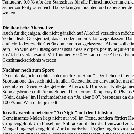
Tanqueray 0.0 % gibt den Startschuss für alle Feinschmecker:innen, d
sicher zur Party oder nach Hause bringen möchten und dabei aber de
wollen.
Die ikonische Alternative
Auch für diejenigen, die nicht gänzlich auf Alkohol verzichten möcht
% die ideale Gelegenheit, das ein oder andere Glas wegzulassen. Das P
einfach: Jedes zweite Getränk an einem ausgelassenen Abend sollte im 
sein – so wird der Flüssigkeitshaushalt des Körpers positiv regulier
zusätzlich verlangsamt. Mit Tanqueray 0.0 % kann diese Alternative 
Geschmackserlebnis werden.
Nachher noch zum Sport
“Nein danke, ich möchte später noch zum Sport”. Der Lebensstil eine
Sportkanone lässt sich nicht in allen Gelegenheiten einwandfrei mit 
vereinbaren. Seien es die geliebten Afterwork-Drinks mit Kolleg:inne
Sonntagsbrunch mit Freund:innen. Hier kommt Tanqueray 0.0 % ins S
“Nein, danke” im Handumdrehen ein “Ja, aber 0.0”, besonders da die 
100 % aus Wasser hergestellt ist.
Kreativ werden bei einer “ArtNight” mit den Liebsten
Gemeinsames Malen liegt nicht nur voll im Trend, sondern fördert Krea
Gruppengefühl. Um Pinsel und Stift gekonnt über die Leinwand zu sc
Menge Fingerspitzengefühl. Zur kulinarischen Ergänzung des kreativ