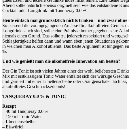
gutes Essen und leckere Getränke indes nicht fehlen. Eine ideale Beg
Abend sollte natürlich ebenso originell sein wie das entstandene Kun
Cocktail oder Longdrink mit Tanqueray 0.0 %.
Heute einfach mal grundsätzlich nichts trinken – und zwar ohn
So passend die vorangegangenen Anlässe für alkoholfreien Genuss der
Longdrinks auch sind, sollte eine Prämisse immer gegeben sein: Alko
niemals einen Grund. Das sollte zu jederzeit respektiert und wertges
Schlagfertigkeit helfen dann und wann eben jenen Situationen gekon
in welchen man Alkohol ablehnt. Das beste Argument ist hingegen ei
%.
Und wie genießt man die alkoholfreie Innovation am besten?
Der Gin Tonic ist seit vielen Jahren einer der wohl beliebtesten Drinks
Mix mit erstklassigem Tonic Water entfaltet sich der würzige Geschm
und garniert mit einer Limettenscheibe oder Orangenschale. Tschüss
alkoholfreies Geschmackserlebnis!
TANQUERAY 0.0 % & TONIC
Rezept
– 40 ml Tanqueray 0.0 %
– 150 ml Tonic Water
– Limettenscheibe
– Eiswürfel