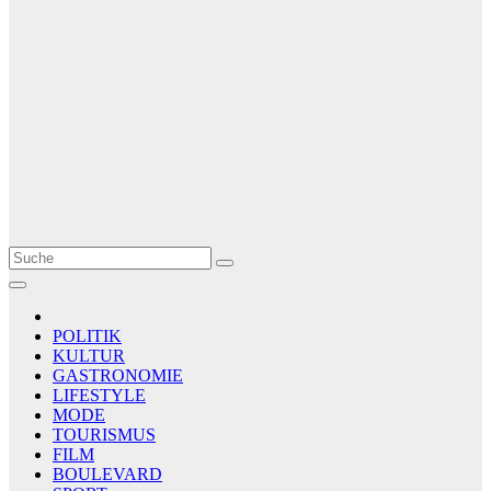
Le Matin
AGENCE DE PRESSE
POLITIK
KULTUR
GASTRONOMIE
LIFESTYLE
MODE
TOURISMUS
FILM
BOULEVARD