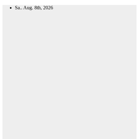
Zum
Sa.. Aug. 8th, 2026
Inhalt
springen