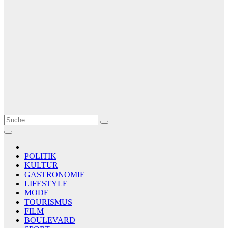
Le Matin
AGENCE DE PRESSE
POLITIK
KULTUR
GASTRONOMIE
LIFESTYLE
MODE
TOURISMUS
FILM
BOULEVARD