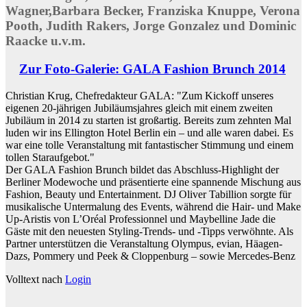
Wagner,Barbara Becker, Franziska Knuppe, Verona
Pooth, Judith Rakers, Jorge Gonzalez und Dominic
Raacke u.v.m.
Zur Foto-Galerie: GALA Fashion Brunch 2014
Christian Krug, Chefredakteur GALA: "Zum Kickoff unseres
eigenen 20-jährigen Jubiläumsjahres gleich mit einem zweiten
Jubiläum in 2014 zu starten ist großartig. Bereits zum zehnten Mal
luden wir ins Ellington Hotel Berlin ein – und alle waren dabei. Es
war eine tolle Veranstaltung mit fantastischer Stimmung und einem
tollen Staraufgebot."
Der GALA Fashion Brunch bildet das Abschluss-Highlight der
Berliner Modewoche und präsentierte eine spannende Mischung aus
Fashion, Beauty und Entertainment. DJ Oliver Tabillion sorgte für
musikalische Untermalung des Events, während die Hair- und Make
Up-Aristis von L’Oréal Professionnel und Maybelline Jade die
Gäste mit den neuesten Styling-Trends- und -Tipps verwöhnte. Als
Partner unterstützen die Veranstaltung Olympus, evian, Häagen-
Dazs, Pommery und Peek & Cloppenburg – sowie Mercedes-Benz
Volltext nach
Login