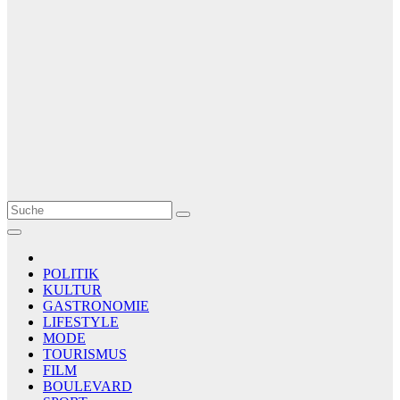
Le Matin
AGENCE DE PRESSE
POLITIK
KULTUR
GASTRONOMIE
LIFESTYLE
MODE
TOURISMUS
FILM
BOULEVARD