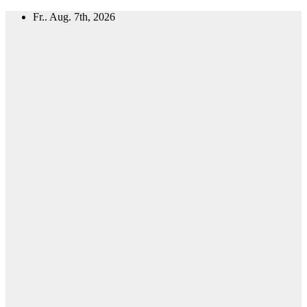
Zum
Fr.. Aug. 7th, 2026
Inhalt
springen