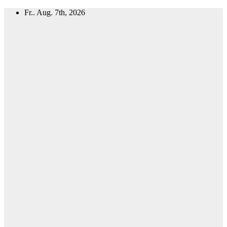
Zum
Fr.. Aug. 7th, 2026
Inhalt
springen