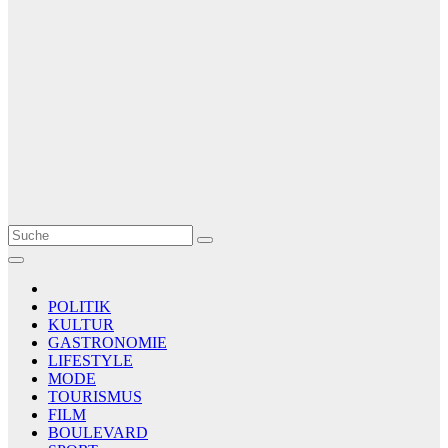
Le Matin
AGENCE DE PRESSE
POLITIK
KULTUR
GASTRONOMIE
LIFESTYLE
MODE
TOURISMUS
FILM
BOULEVARD