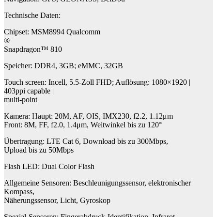
Technische Daten:
Chipset: MSM8994 Qualcomm
®
Snapdragon™ 810
Speicher: DDR4, 3GB; eMMC, 32GB
Touch screen: Incell, 5.5-Zoll FHD; Auflösung: 1080×1920 |
403ppi capable |
multi-point
Kamera: Haupt: 20M, AF, OIS, IMX230, f2.2, 1.12μm
Front: 8M, FF, f2.0, 1.4μm, Weitwinkel bis zu 120°
Übertragung: LTE Cat 6, Download bis zu 300Mbps,
Upload bis zu 50Mbps
Flash LED: Dual Color Flash
Allgemeine Sensoren: Beschleunigungssensor, elektronischer
Kompass,
Näherungssensor, Licht, Gyroskop
Spezial-Sensoren: Fingerabdruck-Identifikation, Infrarot,