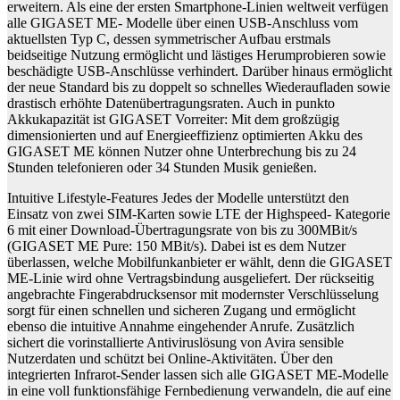
erweitern. Als eine der ersten Smartphone-Linien weltweit verfügen
alle GIGASET ME- Modelle über einen USB-Anschluss vom
aktuellsten Typ C, dessen symmetrischer Aufbau erstmals
beidseitige Nutzung ermöglicht und lästiges Herumprobieren sowie
beschädigte USB-Anschlüsse verhindert. Darüber hinaus ermöglicht
der neue Standard bis zu doppelt so schnelles Wiederaufladen sowie
drastisch erhöhte Datenübertragungsraten. Auch in punkto
Akkukapazität ist GIGASET Vorreiter: Mit dem großzügig
dimensionierten und auf Energieeffizienz optimierten Akku des
GIGASET ME können Nutzer ohne Unterbrechung bis zu 24
Stunden telefonieren oder 34 Stunden Musik genießen.
Intuitive Lifestyle-Features Jedes der Modelle unterstützt den
Einsatz von zwei SIM-Karten sowie LTE der Highspeed- Kategorie
6 mit einer Download-Übertragungsrate von bis zu 300MBit/s
(GIGASET ME Pure: 150 MBit/s). Dabei ist es dem Nutzer
überlassen, welche Mobilfunkanbieter er wählt, denn die GIGASET
ME-Linie wird ohne Vertragsbindung ausgeliefert. Der rückseitig
angebrachte Fingerabdrucksensor mit modernster Verschlüsselung
sorgt für einen schnellen und sicheren Zugang und ermöglicht
ebenso die intuitive Annahme eingehender Anrufe. Zusätzlich
sichert die vorinstallierte Antiviruslösung von Avira sensible
Nutzerdaten und schützt bei Online-Aktivitäten. Über den
integrierten Infrarot-Sender lassen sich alle GIGASET ME-Modelle
in eine voll funktionsfähige Fernbedienung verwandeln, die auf eine