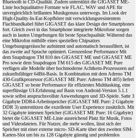
Bluetooth in CD-Qualität. Zudem unterstützt die GIGASET ME-
Linie hochqualitative Formate wie FLAC, WAV und APE für
unvergleichlich brillanten Musikgenuss unterwegs. Im Look der
High-Quality-In-Ear-Kopfhörer mit verwicklungsresistentem
Flachbandkabel führt GIGASET das klare Design der Smartphones
fort. Gleich zwei in das Smartphone integrierte Mikrofone sorgen
auch in lauten Umgebungen für beste Sprachqualität: Während das
eine Mikrofon mithilfe eines speziellen Chipsatzes
Umgebungsgeräusche aufnimmt und automatisch herausfiltert, ist
das zweite auf Sprache optimiert. Grenzenlose Performance Mit
dem Snapdragon TM 810 des GIGASET ME und GIGASET ME
Pro sowie dem Snapdragon TM 615 des GIGASET ME Pure
verfügen alle Modelle über hochmoderne Achtkern-Prozessoren auf
zukunftsfähiger 64Bit-Basis. In Kombination mit dem Adreno TM
430-Grafikprozessor (GIGASET ME Pure: Adreno TM 405) liefert
GIGASET so beste Performance für effizientes Multitasking, eine
superflüssige UI-Erfahrung auf Basis von Android-Version 5.1.1
sowie selbst anspruchsvollste Anwendungen und 3D-Spiele. Satte 3
Gigabyte DDR4-Arbeitsspeicher (GIGASET ME Pure: 2 Gigabyte
DDR 3) unterstützen die exzellente User Experience zusätzlich. Mit
32 Gigabyte internen Speicher (GIGASET ME Pure: 16 Gigabyte)
bietet die GIGASET ME-Linie ausreichend Platz für Musik, Fotos
und Videodateien. Für Nutzer, die mehr wollen, lässt sich der
Speicher mit einer externe micro- SD-Karte über den zweiten SIM-
Karten-Slot um bis zu 128 Gigabyte günstig und problemlos