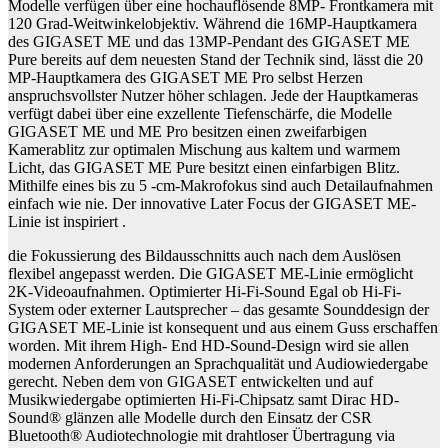
Modelle verfügen über eine hochauflösende 8MP- Frontkamera mit
120 Grad-Weitwinkelobjektiv. Während die 16MP-Hauptkamera
des GIGASET ME und das 13MP-Pendant des GIGASET ME
Pure bereits auf dem neuesten Stand der Technik sind, lässt die 20
MP-Hauptkamera des GIGASET ME Pro selbst Herzen
anspruchsvollster Nutzer höher schlagen. Jede der Hauptkameras
verfügt dabei über eine exzellente Tiefenschärfe, die Modelle
GIGASET ME und ME Pro besitzen einen zweifarbigen
Kamerablitz zur optimalen Mischung aus kaltem und warmem
Licht, das GIGASET ME Pure besitzt einen einfarbigen Blitz.
Mithilfe eines bis zu 5 -cm-Makrofokus sind auch Detailaufnahmen
einfach wie nie. Der innovative Later Focus der GIGASET ME-
Linie ist inspiriert .
die Fokussierung des Bildausschnitts auch nach dem Auslösen
flexibel angepasst werden. Die GIGASET ME-Linie ermöglicht
2K-Videoaufnahmen. Optimierter Hi-Fi-Sound Egal ob Hi-Fi-
System oder externer Lautsprecher – das gesamte Sounddesign der
GIGASET ME-Linie ist konsequent und aus einem Guss erschaffen
worden. Mit ihrem High- End HD-Sound-Design wird sie allen
modernen Anforderungen an Sprachqualität und Audiowiedergabe
gerecht. Neben dem von GIGASET entwickelten und auf
Musikwiedergabe optimierten Hi-Fi-Chipsatz samt Dirac HD-
Sound® glänzen alle Modelle durch den Einsatz der CSR
Bluetooth® Audiotechnologie mit drahtloser Übertragung via