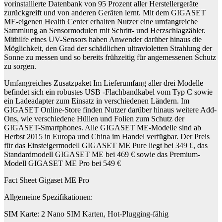
vorinstallierte Datenbank von 95 Prozent aller Herstellergeräte
zurückgreift und von anderen Geräten lernt. Mit dem GIGASET
ME-eigenen Health Center erhalten Nutzer eine umfangreiche
Sammlung an Sensormodulen mit Schritt- und Herzschlagzähler.
Mithilfe eines UV-Sensors haben Anwender darüber hinaus die
Möglichkeit, den Grad der schädlichen ultravioletten Strahlung der
Sonne zu messen und so bereits frühzeitig für angemessenen Schutz
zu sorgen.
Umfangreiches Zusatzpaket Im Lieferumfang aller drei Modelle
befindet sich ein robustes USB -Flachbandkabel vom Typ C sowie
ein Ladeadapter zum Einsatz in verschiedenen Ländern. Im
GIGASET Online-Store finden Nutzer darüber hinaus weitere Add-
Ons, wie verschiedene Hüllen und Folien zum Schutz der
GIGASET-Smartphones. Alle GIGASET ME-Modelle sind ab
Herbst 2015 in Europa und China im Handel verfügbar. Der Preis
für das Einsteigermodell GIGASET ME Pure liegt bei 349 €, das
Standardmodell GIGASET ME bei 469 € sowie das Premium-
Modell GIGASET ME Pro bei 549 €
Fact Sheet Gigaset ME Pro
Allgemeine Spezifikationen:
SIM Karte: 2 Nano SIM Karten, Hot-Plugging-fähig