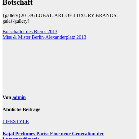
Botschaft
{gallery}2013/GLOBAL-ART-OF-LUXURY-BRANDS-
gala{/gallery}
Beitragsnavigation
Botschafter des Bieres 2013
Miss & Mister Berlin-Alexanderplatz 2013
Von
admin
Ähnliche Beiträge
LIFESTYLE
Kajal Perfumes Paris: Eine neue Generation der