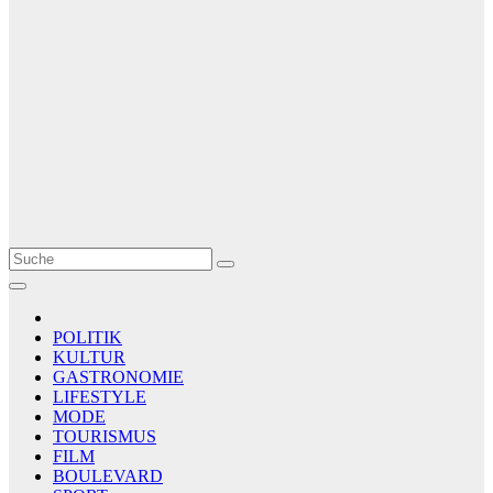
Le Matin
AGENCE DE PRESSE
POLITIK
KULTUR
GASTRONOMIE
LIFESTYLE
MODE
TOURISMUS
FILM
BOULEVARD