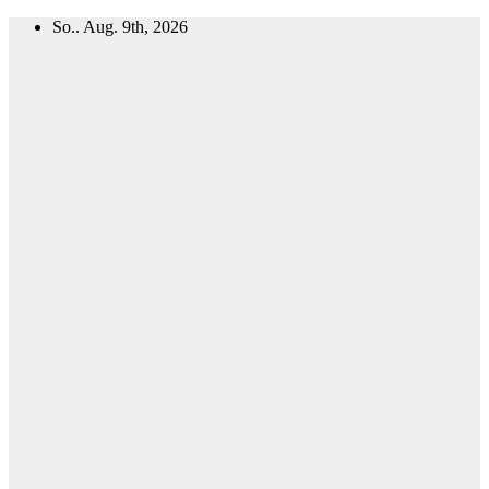
Zum
So.. Aug. 9th, 2026
Inhalt
springen