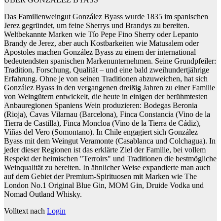
Das Familienweingut González Byass wurde 1835 im spanischen
Jerez gegründet, um feine Sherrys und Brandys zu bereiten.
Weltbekannte Marken wie Tío Pepe Fino Sherry oder Lepanto
Brandy de Jerez, aber auch Kostbarkeiten wie Matusalem oder
Apostoles machen González Byass zu einem der international
bedeutendsten spanischen Markenunternehmen. Seine Grundpfeiler:
Tradition, Forschung, Qualität – und eine bald zweihundertjährige
Erfahrung. Ohne je von seinen Traditionen abzuweichen, hat sich
González Byass in den vergangenen dreißig Jahren zu einer Familie
von Weingütern entwickelt, die heute in einigen der berühmtesten
Anbauregionen Spaniens Wein produzieren: Bodegas Beronia
(Rioja), Cavas Vilarnau (Barcelona), Finca Constancia (Vino de la
Tierra de Castilla), Finca Moncloa (Vino de la Tierra de Cádiz),
Viñas del Vero (Somontano). In Chile engagiert sich González
Byass mit dem Weingut Veramonte (Casablanca und Colchagua). In
jeder dieser Regionen ist das erklärte Ziel der Familie, bei vollem
Respekt der heimischen "Terroirs" und Traditionen die bestmögliche
Weinqualität zu bereiten. In ähnlicher Weise expandierte man auch
auf dem Gebiet der Premium-Spirituosen mit Marken wie The
London No.1 Original Blue Gin, MOM Gin, Druide Vodka und
Nomad Outland Whisky.
Volltext nach
Login