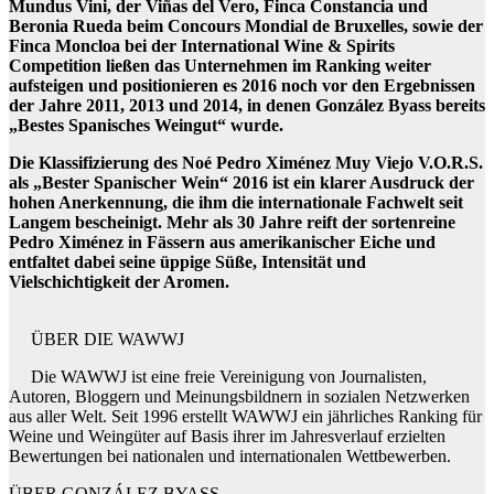
Mundus Vini, der Viñas del Vero, Finca Constancia und
Beronia Rueda beim Concours Mondial de Bruxelles, sowie der
Finca Moncloa bei der International Wine & Spirits
Competition ließen das Unternehmen im Ranking weiter
aufsteigen und positionieren es 2016 noch vor den Ergebnissen
der Jahre 2011, 2013 und 2014, in denen González Byass bereits
„Bestes Spanisches Weingut“ wurde.
Die Klassifizierung des Noé Pedro Ximénez Muy Viejo V.O.R.S.
als „Bester Spanischer Wein“ 2016 ist ein klarer Ausdruck der
hohen Anerkennung, die ihm die internationale Fachwelt seit
Langem bescheinigt. Mehr als 30 Jahre reift der sortenreine
Pedro Ximénez in Fässern aus amerikanischer Eiche und
entfaltet dabei seine üppige Süße, Intensität und
Vielschichtigkeit der Aromen.
ÜBER DIE WAWWJ
Die WAWWJ ist eine freie Vereinigung von Journalisten,
Autoren, Bloggern und Meinungsbildnern in sozialen Netzwerken
aus aller Welt. Seit 1996 erstellt WAWWJ ein jährliches Ranking für
Weine und Weingüter auf Basis ihrer im Jahresverlauf erzielten
Bewertungen bei nationalen und internationalen Wettbewerben.
ÜBER GONZÁLEZ BYASS