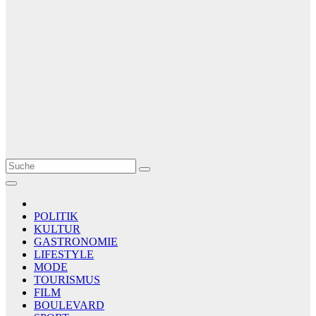
Le Matin
AGENCE DE PRESSE
POLITIK
KULTUR
GASTRONOMIE
LIFESTYLE
MODE
TOURISMUS
FILM
BOULEVARD