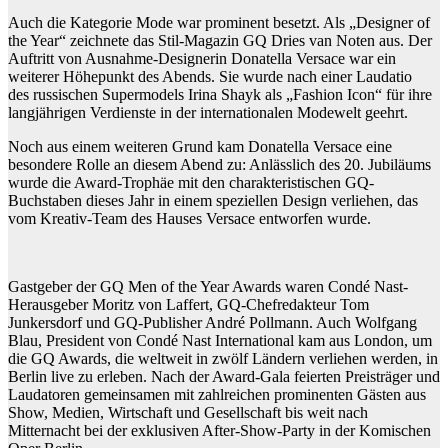
Auch die Kategorie Mode war prominent besetzt. Als „Designer of
the Year“ zeichnete das Stil-Magazin GQ Dries van Noten aus. Der
Auftritt von Ausnahme-Designerin Donatella Versace war ein
weiterer Höhepunkt des Abends. Sie wurde nach einer Laudatio
des russischen Supermodels Irina Shayk als „Fashion Icon“ für ihre
langjährigen Verdienste in der internationalen Modewelt geehrt.
Noch aus einem weiteren Grund kam Donatella Versace eine
besondere Rolle an diesem Abend zu: Anlässlich des 20. Jubiläums
wurde die Award-Trophäe mit den charakteristischen GQ-
Buchstaben dieses Jahr in einem speziellen Design verliehen, das
vom Kreativ-Team des Hauses Versace entworfen wurde.
Gastgeber der GQ Men of the Year Awards waren Condé Nast-
Herausgeber Moritz von Laffert, GQ-Chefredakteur Tom
Junkersdorf und GQ-Publisher André Pollmann. Auch Wolfgang
Blau, President von Condé Nast International kam aus London, um
die GQ Awards, die weltweit in zwölf Ländern verliehen werden, in
Berlin live zu erleben. Nach der Award-Gala feierten Preisträger und
Laudatoren gemeinsamen mit zahlreichen prominenten Gästen aus
Show, Medien, Wirtschaft und Gesellschaft bis weit nach
Mitternacht bei der exklusiven After-Show-Party in der Komischen