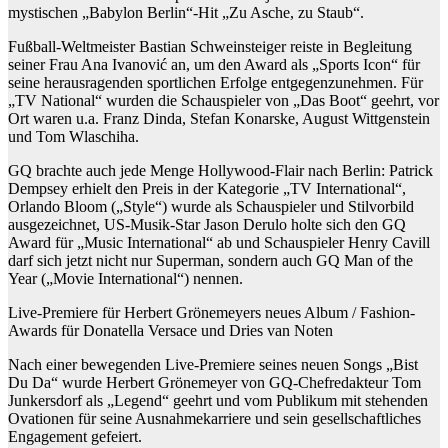
mystischen „Babylon Berlin“-Hit „Zu Asche, zu Staub“.
Fußball-Weltmeister Bastian Schweinsteiger reiste in Begleitung
seiner Frau Ana Ivanović an, um den Award als „Sports Icon“ für
seine herausragenden sportlichen Erfolge entgegenzunehmen. Für
„TV National“ wurden die Schauspieler von „Das Boot“ geehrt, vor
Ort waren u.a. Franz Dinda, Stefan Konarske, August Wittgenstein
und Tom Wlaschiha.
GQ brachte auch jede Menge Hollywood-Flair nach Berlin: Patrick
Dempsey erhielt den Preis in der Kategorie „TV International“,
Orlando Bloom („Style“) wurde als Schauspieler und Stilvorbild
ausgezeichnet, US-Musik-Star Jason Derulo holte sich den GQ
Award für „Music International“ ab und Schauspieler Henry Cavill
darf sich jetzt nicht nur Superman, sondern auch GQ Man of the
Year („Movie International“) nennen.
Live-Premiere für Herbert Grönemeyers neues Album / Fashion-
Awards für Donatella Versace und Dries van Noten
Nach einer bewegenden Live-Premiere seines neuen Songs „Bist
Du Da“ wurde Herbert Grönemeyer von GQ-Chefredakteur Tom
Junkersdorf als „Legend“ geehrt und vom Publikum mit stehenden
Ovationen für seine Ausnahmekarriere und sein gesellschaftliches
Engagement gefeiert.