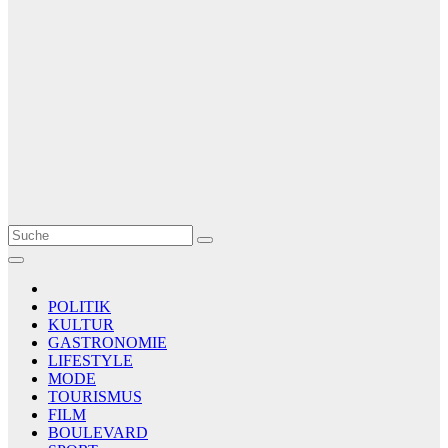
Le Matin
AGENCE DE PRESSE
POLITIK
KULTUR
GASTRONOMIE
LIFESTYLE
MODE
TOURISMUS
FILM
BOULEVARD