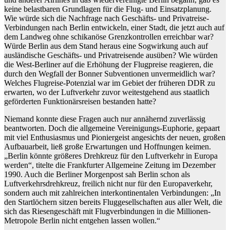
keine belastbaren Grundlagen für die Flug- und Einsatzplanung.
Wie würde sich die Nachfrage nach Geschäfts- und Privatreise-
Verbindungen nach Berlin entwickeln, einer Stadt, die jetzt auch auf
dem Landweg ohne schikanöse Grenzkontrollen erreichbar war?
Würde Berlin aus dem Stand heraus eine Sogwirkung auch auf
ausländische Geschäfts- und Privatreisende ausüben? Wie würden
die West-Berliner auf die Erhöhung der Flugpreise reagieren, die
durch den Wegfall der Bonner Subventionen unvermeidlich war?
Welches Flugreise-Potenzial war im Gebiet der früheren DDR zu
erwarten, wo der Luftverkehr zuvor weitestgehend aus staatlich
geförderten Funktionärsreisen bestanden hatte?
Niemand konnte diese Fragen auch nur annähernd zuverlässig
beantworten. Doch die allgemeine Vereinigungs-Euphorie, gepaart
mit viel Enthusiasmus und Pioniergeist angesichts der neuen, großen
Aufbauarbeit, ließ große Erwartungen und Hoffnungen keimen.
„Berlin könnte größeres Drehkreuz für den Luftverkehr in Europa
werden“, titelte die Frankfurter Allgemeine Zeitung im Dezember
1990. Auch die Berliner Morgenpost sah Berlin schon als
Luftverkehrsdrehkreuz, freilich nicht nur für den Europaverkehr,
sondern auch mit zahlreichen interkontinentalen Verbindungen: „In
den Startlöchern sitzen bereits Fluggesellschaften aus aller Welt, die
sich das Riesengeschäft mit Flugverbindungen in die Millionen-
Metropole Berlin nicht entgehen lassen wollen.“