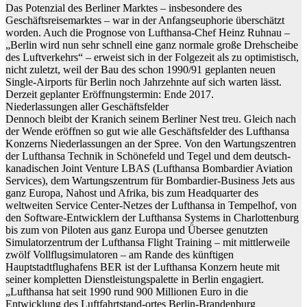
Das Potenzial des Berliner Marktes – insbesondere des
Geschäftsreisemarktes – war in der Anfangseuphorie überschätzt
worden. Auch die Prognose von Lufthansa-Chef Heinz Ruhnau –
„Berlin wird nun sehr schnell eine ganz normale große Drehscheibe
des Luftverkehrs“ – erweist sich in der Folgezeit als zu optimistisch,
nicht zuletzt, weil der Bau des schon 1990/91 geplanten neuen
Single-Airports für Berlin noch Jahrzehnte auf sich warten lässt.
Derzeit geplanter Eröffnungstermin: Ende 2017.
Niederlassungen aller Geschäftsfelder
Dennoch bleibt der Kranich seinem Berliner Nest treu. Gleich nach
der Wende eröffnen so gut wie alle Geschäftsfelder des Lufthansa
Konzerns Niederlassungen an der Spree. Von den Wartungszentren
der Lufthansa Technik in Schönefeld und Tegel und dem deutsch-
kanadischen Joint Venture LBAS (Lufthansa Bombardier Aviation
Services), dem Wartungszentrum für Bombardier-Business Jets aus
ganz Europa, Nahost und Afrika, bis zum Headquarter des
weltweiten Service Center-Netzes der Lufthansa in Tempelhof, von
den Software-Entwicklern der Lufthansa Systems in Charlottenburg
bis zum von Piloten aus ganz Europa und Übersee genutzten
Simulatorzentrum der Lufthansa Flight Training – mit mittlerweile
zwölf Vollflugsimulatoren – am Rande des künftigen
Hauptstadtflughafens BER ist der Lufthansa Konzern heute mit
seiner kompletten Dienstleistungspalette in Berlin engagiert.
„Lufthansa hat seit 1990 rund 900 Millionen Euro in die
Entwicklung des Luftfahrtstand-ortes Berlin-Brandenburg