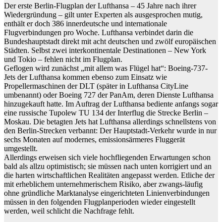
Der erste Berlin-Flugplan der Lufthansa – 45 Jahre nach ihrer
Wiedergründung – gilt unter Experten als ausgesprochen mutig,
enthält er doch 386 innerdeutsche und internationale
Flugverbindungen pro Woche. Lufthansa verbindet darin die
Bundeshauptstadt direkt mit acht deutschen und zwölf europäischen
Städten. Selbst zwei interkontinentale Destinationen – New York
und Tokio – fehlen nicht im Flugplan.
Geflogen wird zunächst „mit allem was Flügel hat“: Boeing-737-
Jets der Lufthansa kommen ebenso zum Einsatz wie
Propellermaschinen der DLT (später in Lufthansa CityLine
umbenannt) oder Boeing 727 der PanAm, deren Dienste Lufthansa
hinzugekauft hatte. Im Auftrag der Lufthansa bediente anfangs sogar
eine russische Tupolew TU 134 der Interflug die Strecke Berlin –
Moskau. Die betagten Jets hat Lufthansa allerdings schnellstens von
den Berlin-Strecken verbannt: Der Hauptstadt-Verkehr wurde in nur
sechs Monaten auf modernes, emissionsärmeres Fluggerät
umgestellt.
Allerdings erweisen sich viele hochfliegenden Erwartungen schon
bald als allzu optimistisch; sie müssen nach unten korrigiert und an
die harten wirtschaftlichen Realitäten angepasst werden. Etliche der
mit erheblichem unternehmerischem Risiko, aber zwangs-läufig
ohne gründliche Marktanalyse eingerichteten Linienverbindungen
müssen in den folgenden Flugplanperioden wieder eingestellt
werden, weil schlicht die Nachfrage fehlt.