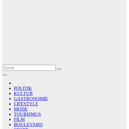
Le Matin
AGENCE DE PRESSE
POLITIK
KULTUR
GASTRONOMIE
LIFESTYLE
MODE
TOURISMUS
FILM
BOULEVARD