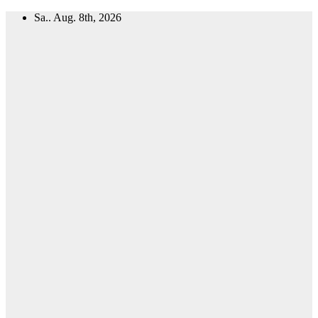
Zum
Sa.. Aug. 8th, 2026
Inhalt
springen