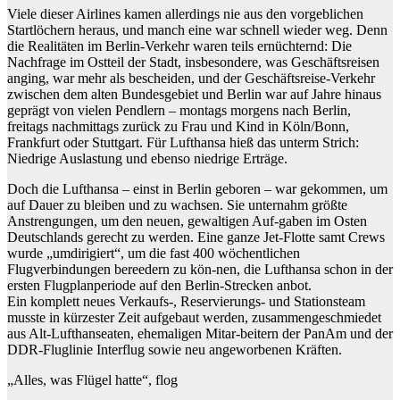
Viele dieser Airlines kamen allerdings nie aus den vorgeblichen
Startlöchern heraus, und manch eine war schnell wieder weg. Denn
die Realitäten im Berlin-Verkehr waren teils ernüchternd: Die
Nachfrage im Ostteil der Stadt, insbesondere, was Geschäftsreisen
anging, war mehr als bescheiden, und der Geschäftsreise-Verkehr
zwischen dem alten Bundesgebiet und Berlin war auf Jahre hinaus
geprägt von vielen Pendlern – montags morgens nach Berlin,
freitags nachmittags zurück zu Frau und Kind in Köln/Bonn,
Frankfurt oder Stuttgart. Für Lufthansa hieß das unterm Strich:
Niedrige Auslastung und ebenso niedrige Erträge.
Doch die Lufthansa – einst in Berlin geboren – war gekommen, um
auf Dauer zu bleiben und zu wachsen. Sie unternahm größte
Anstrengungen, um den neuen, gewaltigen Auf-gaben im Osten
Deutschlands gerecht zu werden. Eine ganze Jet-Flotte samt Crews
wurde „umdirigiert“, um die fast 400 wöchentlichen
Flugverbindungen bereedern zu kön-nen, die Lufthansa schon in der
ersten Flugplanperiode auf den Berlin-Strecken anbot.
Ein komplett neues Verkaufs-, Reservierungs- und Stationsteam
musste in kürzester Zeit aufgebaut werden, zusammengeschmiedet
aus Alt-Lufthanseaten, ehemaligen Mitar-beitern der PanAm und der
DDR-Fluglinie Interflug sowie neu angeworbenen Kräften.
„Alles, was Flügel hatte“, flog