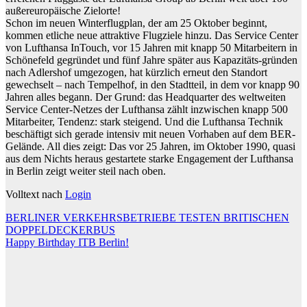
außereuropäische Zielorte!
Schon im neuen Winterflugplan, der am 25 Oktober beginnt,
kommen etliche neue attraktive Flugziele hinzu. Das Service Center
von Lufthansa InTouch, vor 15 Jahren mit knapp 50 Mitarbeitern in
Schönefeld gegründet und fünf Jahre später aus Kapazitäts-gründen
nach Adlershof umgezogen, hat kürzlich erneut den Standort
gewechselt – nach Tempelhof, in den Stadtteil, in dem vor knapp 90
Jahren alles begann. Der Grund: das Headquarter des weltweiten
Service Center-Netzes der Lufthansa zählt inzwischen knapp 500
Mitarbeiter, Tendenz: stark steigend. Und die Lufthansa Technik
beschäftigt sich gerade intensiv mit neuen Vorhaben auf dem BER-
Gelände. All dies zeigt: Das vor 25 Jahren, im Oktober 1990, quasi
aus dem Nichts heraus gestartete starke Engagement der Lufthansa
in Berlin zeigt weiter steil nach oben.
Volltext nach
Login
Beitragsnavigation
BERLINER VERKEHRSBETRIEBE TESTEN BRITISCHEN
DOPPELDECKERBUS
Happy Birthday ITB Berlin!