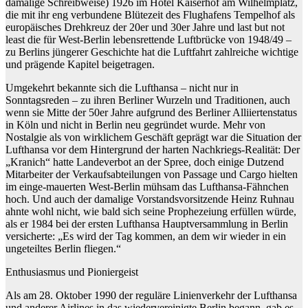
damalige Schreibweise) 1926 im Hotel Kaiserhof am Wilhelmplatz,
die mit ihr eng verbundene Blütezeit des Flughafens Tempelhof als
europäisches Drehkreuz der 20er und 30er Jahre und last but not
least die für West-Berlin lebensrettende Luftbrücke von 1948/49 –
zu Berlins jüngerer Geschichte hat die Luftfahrt zahlreiche wichtige
und prägende Kapitel beigetragen.
Umgekehrt bekannte sich die Lufthansa – nicht nur in
Sonntagsreden – zu ihren Berliner Wurzeln und Traditionen, auch
wenn sie Mitte der 50er Jahre aufgrund des Berliner Alliiertenstatus
in Köln und nicht in Berlin neu gegründet wurde. Mehr von
Nostalgie als von wirklichem Geschäft geprägt war die Situation der
Lufthansa vor dem Hintergrund der harten Nachkriegs-Realität: Der
„Kranich“ hatte Landeverbot an der Spree, doch einige Dutzend
Mitarbeiter der Verkaufsabteilungen von Passage und Cargo hielten
im einge-mauerten West-Berlin mühsam das Lufthansa-Fähnchen
hoch. Und auch der damalige Vorstandsvorsitzende Heinz Ruhnau
ahnte wohl nicht, wie bald sich seine Prophezeiung erfüllen würde,
als er 1984 bei der ersten Lufthansa Hauptversammlung in Berlin
versicherte: „Es wird der Tag kommen, an dem wir wieder in ein
ungeteiltes Berlin fliegen.“
Enthusiasmus und Pioniergeist
Als am 28. Oktober 1990 der reguläre Linienverkehr der Lufthansa
und anderer Airlines in das wiedervereinigte Berlin begann, gab es