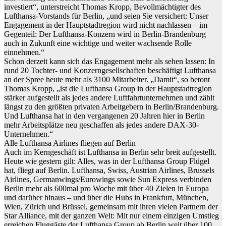
investiert“, unterstreicht Thomas Kropp, Bevollmächtigter des
Lufthansa-Vorstands für Berlin, „und seien Sie versichert: Unser
Engagement in der Hauptstadtregion wird nicht nachlassen – im
Gegenteil: Der Lufthansa-Konzern wird in Berlin-Brandenburg
auch in Zukunft eine wichtige und weiter wachsende Rolle
einnehmen.“
Schon derzeit kann sich das Engagement mehr als sehen lassen: In
rund 20 Tochter- und Konzerngesellschaften beschäftigt Lufthansa
an der Spree heute mehr als 3100 Mitarbeiter. „Damit“, so betont
Thomas Kropp, „ist die Lufthansa Group in der Hauptstadtregion
stärker aufgestellt als jedes andere Luftfahrtunternehmen und zählt
längst zu den größten privaten Arbeitgebern in Berlin/Brandenburg.
Und Lufthansa hat in den vergangenen 20 Jahren hier in Berlin
mehr Arbeitsplätze neu geschaffen als jedes andere DAX-30-
Unternehmen.“
Alle Lufthansa Airlines fliegen auf Berlin
Auch im Kerngeschäft ist Lufthansa in Berlin sehr breit aufgestellt.
Heute wie gestern gilt: Alles, was in der Lufthansa Group Flügel
hat, fliegt auf Berlin. Lufthansa, Swiss, Austrian Airlines, Brussels
Airlines, Germanwings/Eurowings sowie Sun Express verbinden
Berlin mehr als 600mal pro Woche mit über 40 Zielen in Europa
und darüber hinaus – und über die Hubs in Frankfurt, München,
Wien, Zürich und Brüssel, gemeinsam mit ihren vielen Partnern der
Star Alliance, mit der ganzen Welt: Mit nur einem einzigen Umstieg
erreichen Fluggäste der Lufthansa Group ab Berlin weit über 100