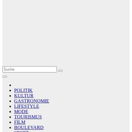
Le Matin
AGENCE DE PRESSE
POLITIK
KULTUR
GASTRONOMIE
LIFESTYLE
MODE
TOURISMUS
FILM
BOULEVARD