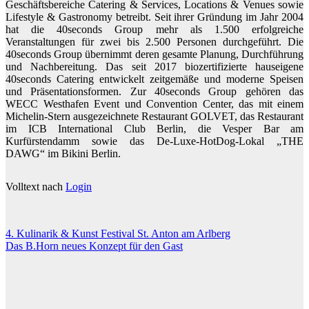
Geschäftsbereiche Catering & Services, Locations & Venues sowie
Lifestyle & Gastronomy betreibt. Seit ihrer Gründung im Jahr 2004
hat die 40seconds Group mehr als 1.500 erfolgreiche
Veranstaltungen für zwei bis 2.500 Personen durchgeführt. Die
40seconds Group übernimmt deren gesamte Planung, Durchführung
und Nachbereitung. Das seit 2017 biozertifizierte hauseigene
40seconds Catering entwickelt zeitgemäße und moderne Speisen
und Präsentationsformen. Zur 40seconds Group gehören das
WECC Westhafen Event und Convention Center, das mit einem
Michelin-Stern ausgezeichnete Restaurant GOLVET, das Restaurant
im ICB International Club Berlin, die Vesper Bar am
Kurfürstendamm sowie das De-Luxe-HotDog-Lokal „THE
DAWG“ im Bikini Berlin.
Volltext nach
Login
Beitragsnavigation
4. Kulinarik & Kunst Festival St. Anton am Arlberg
Das B.Horn neues Konzept für den Gast