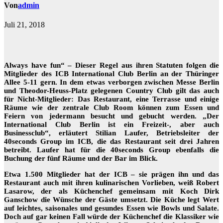
Von
admin
Juli 21, 2018
Always have fun“ – Dieser Regel aus ihren Statuten folgen die
Mitglieder des ICB International Club Berlin an der Thüringer
Allee 5-11 gern. In dem etwas verborgen zwischen Messe Berlin
und Theodor-Heuss-Platz gelegenen Country Club gilt das auch
für Nicht-Mitglieder: Das Restaurant, eine Terrasse und einige
Räume wie der zentrale Club Room können zum Essen und
Feiern von jedermann besucht und gebucht werden. „Der
International Club Berlin ist ein Freizeit-, aber auch
Businessclub“, erläutert Stilian Laufer, Betriebsleiter der
40seconds Group im ICB, die das Restaurant seit drei Jahren
betreibt. Laufer hat für die 40seconds Group ebenfalls die
Buchung der fünf Räume und der Bar im Blick.
Etwa 1.500 Mitglieder hat der ICB – sie prägen ihn und das
Restaurant auch mit ihren kulinarischen Vorlieben, weiß Robert
Lasarow, der als Küchenchef gemeinsam mit Koch Dirk
Ganschow die Wünsche der Gäste umsetzt. Die Küche legt Wert
auf leichtes, saisonales und gesundes Essen wie Bowls und Salate.
Doch auf gar keinen Fall würde der Küchenchef die Klassiker wie