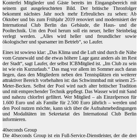
Konterfei Mitglieder und Gäste bereits im Eingangsbereich mit
seinem gut ausgeleuchteten Bild. Der britische Thronfolger
bekommt nächstes Jahr noch mehr Erfreuliches zu sehen: Ab
Oktober und bis zum Frühjahr 2019 renoviert und modernisiert der
International Club Berlin das Gebäude, die Haus- und die
Pooltechnik. Um den Pool herum soll ein neuer, heller Steinbelag
verlegt werden. „Alles wird heller und freundlicher sowie
ökologischer und sparsamer im Betrieb“, so Laufer.
Eines ist sowieso klar: „Das Klima und die Luft sind durch die Nähe
vom Grunewald und die etwas höhere Lage ganz anders als im Rest
der Stadt“, sagt Laufer, der selbst ICBMitglied ist. „Im Club zu sein
ist wie ein Kurzurlaub.“ Das mag vor allem im Sommer auch daran
liegen, dass den Mitgliedern neben den Tennisplätzen ein weiterer
attraktiver Bereich vorbehalten ist: das Schwimmbad mit seinem 25-
Meter-Becken. Selbst der Pool wird nach alter britischer Tradition
und mit entsprechender Technik gepflegt. Das Wasser wird mit Sand
und nahezu chlorfrei gefiltert. Wer Mitglied – als Einzelperson für
1.600 Euro und als Familie für 2.500 Euro jährlich – werden und
den Pool nutzen möchte, kann sich über die Aufnahmebedingungen
und Modalitäten im Sekretariat des International Club Berlin
informieren.
40seconds Group
Die 40seconds Group ist ein Full-Service-Dienstleister, der die drei