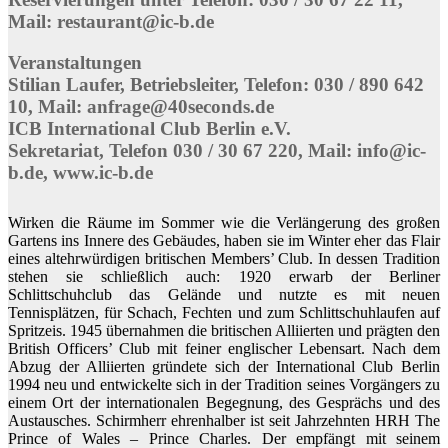
Mail: restaurant@ic-b.de
Veranstaltungen
Stilian Laufer, Betriebsleiter, Telefon: 030 / 890 642
10, Mail: anfrage@40seconds.de
ICB International Club Berlin e.V.
Sekretariat, Telefon 030 / 30 67 220, Mail: info@ic-
b.de, www.ic-b.de
Wirken die Räume im Sommer wie die Verlängerung des großen
Gartens ins Innere des Gebäudes, haben sie im Winter eher das Flair
eines altehrwürdigen britischen Members’ Club. In dessen Tradition
stehen sie schließlich auch: 1920 erwarb der Berliner
Schlittschuhclub das Gelände und nutzte es mit neuen
Tennisplätzen, für Schach, Fechten und zum Schlittschuhlaufen auf
Spritzeis. 1945 übernahmen die britischen Alliierten und prägten den
British Officers’ Club mit feiner englischer Lebensart. Nach dem
Abzug der Alliierten gründete sich der International Club Berlin
1994 neu und entwickelte sich in der Tradition seines Vorgängers zu
einem Ort der internationalen Begegnung, des Gesprächs und des
Austausches. Schirmherr ehrenhalber ist seit Jahrzehnten HRH The
Prince of Wales – Prince Charles. Der empfängt mit seinem