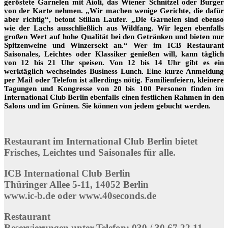
geröstete Garnelen mit Aioli, das Wiener Schnitzel oder Burger
von der Karte nehmen. „Wir machen wenige Gerichte, die dafür
aber richtig“, betont Stilian Laufer. „Die Garnelen sind ebenso
wie der Lachs ausschließlich aus Wildfang. Wir legen ebenfalls
großen Wert auf hohe Qualität bei den Getränken und bieten nur
Spitzenweine und Winzersekt an.“ Wer im ICB Restaurant
Saisonales, Leichtes oder Klassiker genießen will, kann täglich
von 12 bis 21 Uhr speisen. Von 12 bis 14 Uhr gibt es ein
werktäglich wechselndes Business Lunch. Eine kurze Anmeldung
per Mail oder Telefon ist allerdings nötig. Familienfeiern, kleinere
Tagungen und Kongresse von 20 bis 100 Personen finden im
International Club Berlin ebenfalls einen festlichen Rahmen in den
Salons und im Grünen. Sie können von jedem gebucht werden.
Restaurant im International Club Berlin bietet
Frisches, Leichtes und Saisonales für alle.
ICB International Club Berlin
Thüringer Allee 5-11, 14052 Berlin
www.ic-b.de oder www.40seconds.de
Restaurant
Reservierungen unter Telefon: 030 / 30 67 22 11,