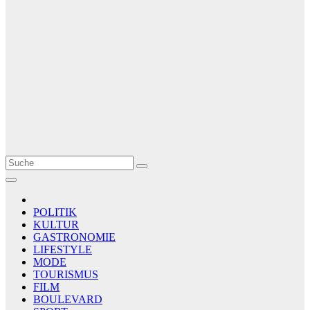
Le Matin
AGENCE DE PRESSE
POLITIK
KULTUR
GASTRONOMIE
LIFESTYLE
MODE
TOURISMUS
FILM
BOULEVARD