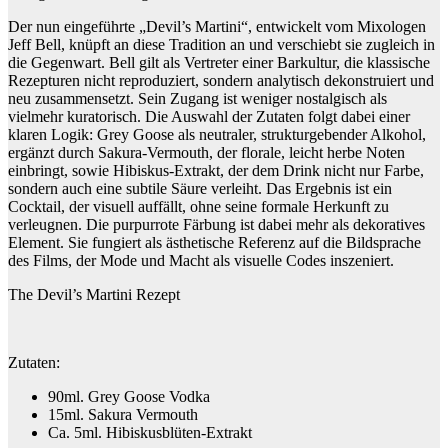
Der nun eingeführte „Devil’s Martini“, entwickelt vom Mixologen
Jeff Bell, knüpft an diese Tradition an und verschiebt sie zugleich in
die Gegenwart. Bell gilt als Vertreter einer Barkultur, die klassische
Rezepturen nicht reproduziert, sondern analytisch dekonstruiert und
neu zusammensetzt. Sein Zugang ist weniger nostalgisch als
vielmehr kuratorisch. Die Auswahl der Zutaten folgt dabei einer
klaren Logik: Grey Goose als neutraler, strukturgebender Alkohol,
ergänzt durch Sakura-Vermouth, der florale, leicht herbe Noten
einbringt, sowie Hibiskus-Extrakt, der dem Drink nicht nur Farbe,
sondern auch eine subtile Säure verleiht. Das Ergebnis ist ein
Cocktail, der visuell auffällt, ohne seine formale Herkunft zu
verleugnen. Die purpurrote Färbung ist dabei mehr als dekoratives
Element. Sie fungiert als ästhetische Referenz auf die Bildsprache
des Films, der Mode und Macht als visuelle Codes inszeniert.
The Devil’s Martini Rezept
Zutaten:
90ml. Grey Goose Vodka
15ml. Sakura Vermouth
Ca. 5ml. Hibiskusblüten-Extrakt