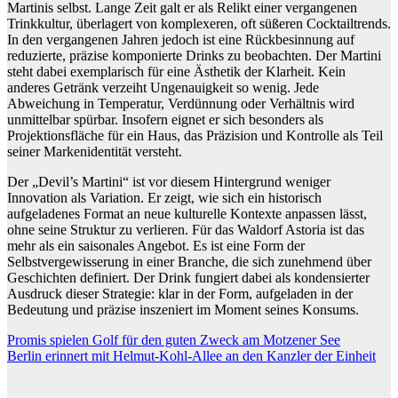
Martinis selbst. Lange Zeit galt er als Relikt einer vergangenen
Trinkkultur, überlagert von komplexeren, oft süßeren Cocktailtrends.
In den vergangenen Jahren jedoch ist eine Rückbesinnung auf
reduzierte, präzise komponierte Drinks zu beobachten. Der Martini
steht dabei exemplarisch für eine Ästhetik der Klarheit. Kein
anderes Getränk verzeiht Ungenauigkeit so wenig. Jede
Abweichung in Temperatur, Verdünnung oder Verhältnis wird
unmittelbar spürbar. Insofern eignet er sich besonders als
Projektionsfläche für ein Haus, das Präzision und Kontrolle als Teil
seiner Markenidentität versteht.
Der „Devil’s Martini“ ist vor diesem Hintergrund weniger
Innovation als Variation. Er zeigt, wie sich ein historisch
aufgeladenes Format an neue kulturelle Kontexte anpassen lässt,
ohne seine Struktur zu verlieren. Für das Waldorf Astoria ist das
mehr als ein saisonales Angebot. Es ist eine Form der
Selbstvergewisserung in einer Branche, die sich zunehmend über
Geschichten definiert. Der Drink fungiert dabei als kondensierter
Ausdruck dieser Strategie: klar in der Form, aufgeladen in der
Bedeutung und präzise inszeniert im Moment seines Konsums.
Beitragsnavigation
Promis spielen Golf für den guten Zweck am Motzener See
Berlin erinnert mit Helmut-Kohl-Allee an den Kanzler der Einheit