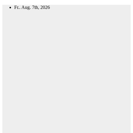
Zum
Fr.. Aug. 7th, 2026
Inhalt
springen