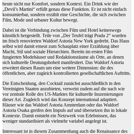
heute nicht nur Komfort, sondern Kontext. Ein Drink wie der
„Devil’s Martini“ erfüllt genau diese Funktion. Er ist nicht einfach
konsumierbar, sondern erzählt eine Geschichte, die sich zwischen
Film, Mode und urbaner Kultur bewegt.
Dabei ist die Verbindung zwischen Film und Hotel keineswegs
künstlich hergestellt. Teile von „Der Teufel trägt Prada 2“ wurden
im frisch renovierten Waldorf Astoria New York gedreht. Das Haus
selbst wird damit erneut zum Schauplatz einer Erzählung über
Macht, Stil und soziale Hierarchien. Bereits im ersten Film
fungierten Modehäuser und Redaktionsräume als Orte, an denen
sich kulturelle Deutungshoheit manifestiert. Das Waldorf Astoria
erweitert diesen Raum um eine weitere Dimension: die des
öffentlichen, aber zugleich kontrollierten gesellschaftlichen Auftritts.
Die Entscheidung, den Cocktail zunächst ausschließlich in den
Vereinigten Staaten anzubieten, verweist zudem auf die nach wie
vor zentrale Rolle des US-Marktes für kulturelle Inszenierungen
dieser Art. Zugleich wird das Konzept international adaptiert.
Häuser wie das Waldorf Astoria Amsterdam oder das Waldorf
Astoria Osaka greifen den Impuls auf und übersetzen ihn in lokale
Kontexte. Damit entsteht ein Netzwerk von Erlebnissen, das
weniger standardisiert als vielmehr variabel angelegt ist.
Interessant ist in diesem Zusammenhang auch die Renaissance des