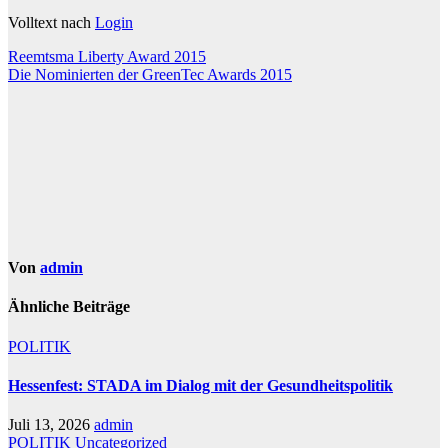
Volltext nach
Login
Beitragsnavigation
Reemtsma Liberty Award 2015
Die Nominierten der GreenTec Awards 2015
Von
admin
Ähnliche Beiträge
POLITIK
Hessenfest: STADA im Dialog mit der Gesundheitspolitik
Juli 13, 2026
admin
POLITIK
Uncategorized