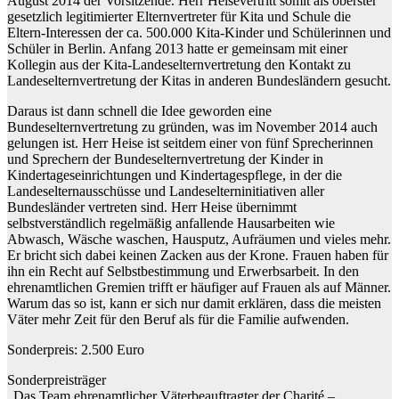
August 2014 der Vorsitzende. Herr Heisevertritt somit als oberster
gesetzlich legitimierter Elternvertreter für Kita und Schule die
Eltern-Interessen der ca. 500.000 Kita-Kinder und Schülerinnen und
Schüler in Berlin. Anfang 2013 hatte er gemeinsam mit einer
Kollegin aus der Kita-Landeselternvertretung den Kontakt zu
Landeselternvertretung der Kitas in anderen Bundesländern gesucht.
Daraus ist dann schnell die Idee geworden eine
Bundeselternvertretung zu gründen, was im November 2014 auch
gelungen ist. Herr Heise ist seitdem einer von fünf Sprecherinnen
und Sprechern der Bundeselternvertretung der Kinder in
Kindertageseinrichtungen und Kindertagespflege, in der die
Landeselternausschüsse und Landeselterninitiativen aller
Bundesländer vertreten sind. Herr Heise übernimmt
selbstverständlich regelmäßig anfallende Hausarbeiten wie
Abwasch, Wäsche waschen, Hausputz, Aufräumen und vieles mehr.
Er bricht sich dabei keinen Zacken aus der Krone. Frauen haben für
ihn ein Recht auf Selbstbestimmung und Erwerbsarbeit. In den
ehrenamtlichen Gremien trifft er häufiger auf Frauen als auf Männer.
Warum das so ist, kann er sich nur damit erklären, dass die meisten
Väter mehr Zeit für den Beruf als für die Familie aufwenden.
Sonderpreis: 2.500 Euro
Sonderpreisträger
„Das Team ehrenamtlicher Väterbeauftragter der Charité –