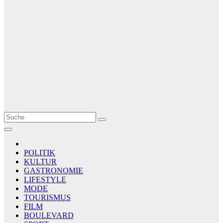
Le Matin
AGENCE DE PRESSE
POLITIK
KULTUR
GASTRONOMIE
LIFESTYLE
MODE
TOURISMUS
FILM
BOULEVARD