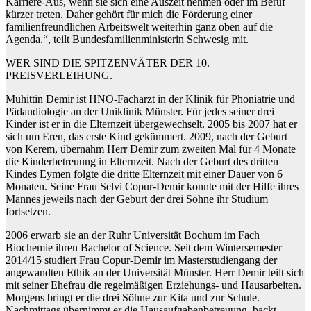
Karriere-Aus, wenn sie sich eine Auszeit nehmen oder im Beruf
kürzer treten. Daher gehört für mich die Förderung einer
familienfreundlichen Arbeitswelt weiterhin ganz oben auf die
Agenda.“, teilt Bundesfamilienministerin Schwesig mit.
WER SIND DIE SPITZENVÄTER DER 10.
PREISVERLEIHUNG.
Muhittin Demir ist HNO-Facharzt in der Klinik für Phoniatrie und
Pädaudiologie an der Uniklinik Münster. Für jedes seiner drei
Kinder ist er in die Elternzeit übergewechselt. 2005 bis 2007 hat er
sich um Eren, das erste Kind gekümmert. 2009, nach der Geburt
von Kerem, übernahm Herr Demir zum zweiten Mal für 4 Monate
die Kinderbetreuung in Elternzeit. Nach der Geburt des dritten
Kindes Eymen folgte die dritte Elternzeit mit einer Dauer von 6
Monaten. Seine Frau Selvi Copur-Demir konnte mit der Hilfe ihres
Mannes jeweils nach der Geburt der drei Söhne ihr Studium
fortsetzen.
2006 erwarb sie an der Ruhr Universität Bochum im Fach
Biochemie ihren Bachelor of Science. Seit dem Wintersemester
2014/15 studiert Frau Copur-Demir im Masterstudiengang der
angewandten Ethik an der Universität Münster. Herr Demir teilt sich
mit seiner Ehefrau die regelmäßigen Erziehungs- und Hausarbeiten.
Morgens bringt er die drei Söhne zur Kita und zur Schule.
Nachmittags übernimmt er die Hausaufgabenbetreuung, backt