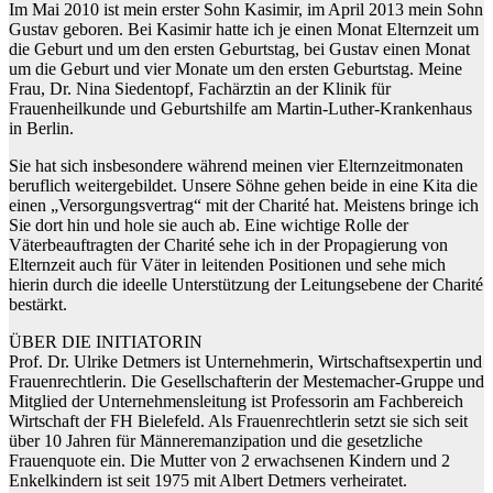
Im Mai 2010 ist mein erster Sohn Kasimir, im April 2013 mein Sohn
Gustav geboren. Bei Kasimir hatte ich je einen Monat Elternzeit um
die Geburt und um den ersten Geburtstag, bei Gustav einen Monat
um die Geburt und vier Monate um den ersten Geburtstag. Meine
Frau, Dr. Nina Siedentopf, Fachärztin an der Klinik für
Frauenheilkunde und Geburtshilfe am Martin-Luther-Krankenhaus
in Berlin.
Sie hat sich insbesondere während meinen vier Elternzeitmonaten
beruflich weitergebildet. Unsere Söhne gehen beide in eine Kita die
einen „Versorgungsvertrag“ mit der Charité hat. Meistens bringe ich
Sie dort hin und hole sie auch ab. Eine wichtige Rolle der
Väterbeauftragten der Charité sehe ich in der Propagierung von
Elternzeit auch für Väter in leitenden Positionen und sehe mich
hierin durch die ideelle Unterstützung der Leitungsebene der Charité
bestärkt.
ÜBER DIE INITIATORIN
Prof. Dr. Ulrike Detmers ist Unternehmerin, Wirtschaftsexpertin und
Frauenrechtlerin. Die Gesellschafterin der Mestemacher-Gruppe und
Mitglied der Unternehmensleitung ist Professorin am Fachbereich
Wirtschaft der FH Bielefeld. Als Frauenrechtlerin setzt sie sich seit
über 10 Jahren für Männeremanzipation und die gesetzliche
Frauenquote ein. Die Mutter von 2 erwachsenen Kindern und 2
Enkelkindern ist seit 1975 mit Albert Detmers verheiratet.