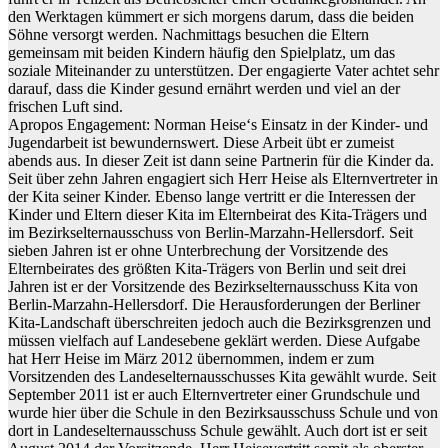
den Werktagen kümmert er sich morgens darum, dass die beiden
Söhne versorgt werden. Nachmittags besuchen die Eltern
gemeinsam mit beiden Kindern häufig den Spielplatz, um das
soziale Miteinander zu unterstützen. Der engagierte Vater achtet sehr
darauf, dass die Kinder gesund ernährt werden und viel an der
frischen Luft sind.
Apropos Engagement: Norman Heise‘s Einsatz in der Kinder- und
Jugendarbeit ist bewundernswert. Diese Arbeit übt er zumeist
abends aus. In dieser Zeit ist dann seine Partnerin für die Kinder da.
Seit über zehn Jahren engagiert sich Herr Heise als Elternvertreter in
der Kita seiner Kinder. Ebenso lange vertritt er die Interessen der
Kinder und Eltern dieser Kita im Elternbeirat des Kita-Trägers und
im Bezirkselternausschuss von Berlin-Marzahn-Hellersdorf. Seit
sieben Jahren ist er ohne Unterbrechung der Vorsitzende des
Elternbeirates des größten Kita-Trägers von Berlin und seit drei
Jahren ist er der Vorsitzende des Bezirkselternausschuss Kita von
Berlin-Marzahn-Hellersdorf. Die Herausforderungen der Berliner
Kita-Landschaft überschreiten jedoch auch die Bezirksgrenzen und
müssen vielfach auf Landesebene geklärt werden. Diese Aufgabe
hat Herr Heise im März 2012 übernommen, indem er zum
Vorsitzenden des Landeselternausschusses Kita gewählt wurde. Seit
September 2011 ist er auch Elternvertreter einer Grundschule und
wurde hier über die Schule in den Bezirksausschuss Schule und von
dort in Landeselternausschuss Schule gewählt. Auch dort ist er seit