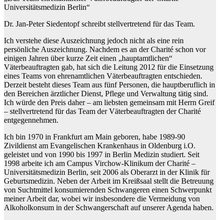
Universitätsmedizin Berlin“
Dr. Jan-Peter Siedentopf schreibt stellvertretend für das Team.
Ich verstehe diese Auszeichnung jedoch nicht als eine rein
persönliche Auszeichnung. Nachdem es an der Charité schon vor
einigen Jahren über kurze Zeit einen „hauptamtlichen“
Väterbeauftragten gab, hat sich die Leitung 2012 für die Einsetzung
eines Teams von ehrenamtlichen Väterbeauftragten entschieden.
Derzeit besteht dieses Team aus fünf Personen, die hauptberuflich in
den Bereichen ärztlicher Dienst, Pflege und Verwaltung tätig sind.
Ich würde den Preis daher – am liebsten gemeinsam mit Herrn Greif
– stellvertretend für das Team der Väterbeauftragten der Charité
entgegennehmen.
Ich bin 1970 in Frankfurt am Main geboren, habe 1989-90
Zivildienst am Evangelischen Krankenhaus in Oldenburg i.O.
geleistet und von 1990 bis 1997 in Berlin Medizin studiert. Seit
1998 arbeite ich am Campus Virchow-Klinikum der Charité –
Universitätsmedizin Berlin, seit 2006 als Oberarzt in der Klinik für
Geburtsmedizin. Neben der Arbeit im Kreißsaal stellt die Betreuung
von Suchtmittel konsumierenden Schwangeren einen Schwerpunkt
meiner Arbeit dar, wobei wir insbesondere die Vermeidung von
Alkoholkonsum in der Schwangerschaft auf unserer Agenda haben.