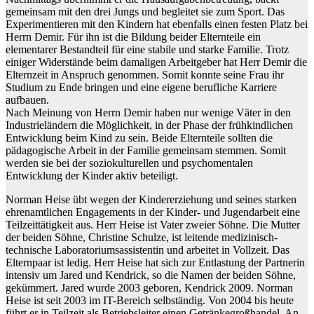
gemeinsam mit den drei Jungs und begleitet sie zum Sport. Das
Experimentieren mit den Kindern hat ebenfalls einen festen Platz bei
Herrn Demir. Für ihn ist die Bildung beider Elternteile ein
elementarer Bestandteil für eine stabile und starke Familie. Trotz
einiger Widerstände beim damaligen Arbeitgeber hat Herr Demir die
Elternzeit in Anspruch genommen. Somit konnte seine Frau ihr
Studium zu Ende bringen und eine eigene berufliche Karriere
aufbauen.
Nach Meinung von Herrn Demir haben nur wenige Väter in den
Industrieländern die Möglichkeit, in der Phase der frühkindlichen
Entwicklung beim Kind zu sein. Beide Elternteile sollten die
pädagogische Arbeit in der Familie gemeinsam stemmen. Somit
werden sie bei der soziokulturellen und psychomentalen
Entwicklung der Kinder aktiv beteiligt.
Norman Heise übt wegen der Kindererziehung und seines starken
ehrenamtlichen Engagements in der Kinder- und Jugendarbeit eine
Teilzeittätigkeit aus. Herr Heise ist Vater zweier Söhne. Die Mutter
der beiden Söhne, Christine Schulze, ist leitende medizinisch-
technische Laboratoriumsassistentin und arbeitet in Vollzeit. Das
Elternpaar ist ledig. Herr Heise hat sich zur Entlastung der Partnerin
intensiv um Jared und Kendrick, so die Namen der beiden Söhne,
gekümmert. Jared wurde 2003 geboren, Kendrick 2009. Norman
Heise ist seit 2003 im IT-Bereich selbständig. Von 2004 bis heute
führt er in Teilzeit als Betriebsleiter einen Getränkegroßhandel. An