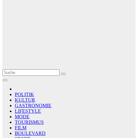
Le Matin
AGENCE DE PRESSE
POLITIK
KULTUR
GASTRONOMIE
LIFESTYLE
MODE
TOURISMUS
FILM
BOULEVARD