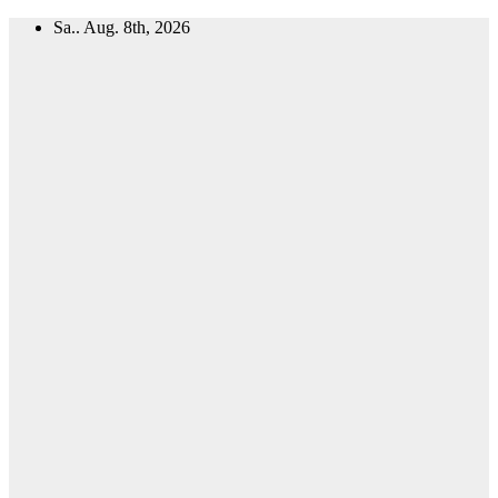
Zum
Sa.. Aug. 8th, 2026
Inhalt
springen