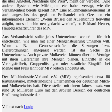
die über Angebot, Nachfrage und Preis“, meint der Verband. „Alle
anderen Systeme wie Milchquote etc. haben versagt, wie die
Vergangenheit bereits gezeigt hat.“ Eine Milchmengensteuerung ist
auch angesichts des geplanten Freihandels mit Ozeanien ein
inkompatibles Element. „Wenn Brüssel den Außenschutz freiwillig
aufgibt, muss ohnehin neu gedacht werden“, so Eckhard Heuser,
Hauptgeschäftsführer des MIV.
Aus Verbandssicht sollte jedes Unternehmen weiterhin für sich
entscheiden, wie man mit einer Mengensteuerung umgehen will.
Wenn z. B. in Genossenschaften die Satzungen bzw.
Lieferordnungen angepasst werden, ist das Sache des
Unternehmens. Auch private Molkereien können über die Verträge
mit ihren Lieferanten ihre Mengen planen. Eingriffe in die
Vertragsfreiheit, Gruppenlösungen oder staatliche Eingriffe bei
Menge und Preis lehnt der MIV jedoch eindeutig ab.
Der Milchindustrie-Verband e.V. (MIV) repräsentiert etwa 80
leistungsstarke, mittelständische Unternehmen der deutschen Milch-
und Molkereiwirtschaft. Diese stellen mit einem Jahresumsatz von
rund 20 Milliarden Euro mit den größten Bereich der deutschen
Ernährungsindustrie dar.
Volltext nach
Login