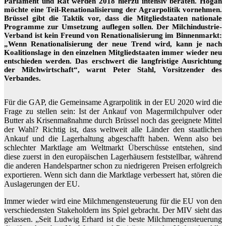
Parlament und Rat werden 2018 hierzu intensiv beraten. Hogan
möchte eine Teil-Renationalisierung der Agrarpolitik vornehmen.
Brüssel gibt die Taktik vor, dass die Mitgliedstaaten nationale
Programme zur Umsetzung auflegen sollen. Der Milchindustrie-
Verband ist kein Freund von Renationalisierung im Binnenmarkt:
„Wenn Renationalisierung der neue Trend wird, kann je nach
Koalitionslage in den einzelnen Mitgliedstaaten immer wieder neu
entschieden werden. Das erschwert die langfristige Ausrichtung
der Milchwirtschaft“, warnt Peter Stahl, Vorsitzender des
Verbandes.
Für die GAP, die Gemeinsame Agrarpolitik in der EU 2020 wird die
Frage zu stellen sein: Ist der Ankauf von Magermilchpulver oder
Butter als Krisenmaßnahme durch Brüssel noch das geeignete Mittel
der Wahl? Richtig ist, dass weltweit alle Länder den staatlichen
Ankauf und die Lagerhaltung abgeschafft haben. Wenn also bei
schlechter Marktlage am Weltmarkt Überschüsse entstehen, sind
diese zuerst in den europäischen Lagerhäusern feststellbar, während
die anderen Handelspartner schon zu niedrigeren Preisen erfolgreich
exportieren. Wenn sich dann die Marktlage verbessert hat, stören die
Auslagerungen der EU.
Immer wieder wird eine Milchmengensteuerung für die EU von den
verschiedensten Stakeholdern ins Spiel gebracht. Der MIV sieht das
gelassen. „Seit Ludwig Erhard ist die beste Milchmengensteuerung