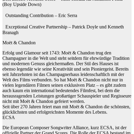
(Boy Upside Down)
Outstanding Contribution – Eric Serra
Exceptional Creative Partnership – Patrick Doyle und Kenneth
Branagh
Moët & Chandon
Erfolg und Glamour seit 1743: Moët & Chandon trug den
Champagner in die Welt und steht seitdem für ehrwürdige Tradition
und modernen Genuss gleichermaßen. Der Stil des Hauses ist
ebenso legendär wie seine Kreativität und sein Pioniergeist. Bereits
seit Jahrzehnten ist das Champagnerhaus leidenschaftlich mit der
Welt des Films verbunden. So hat Moët & Chandon nicht nur in
vielen legendären Filmen seinen exklusiven Platz – es gibt zudem
auch kaum ein international bedeutendes Filmfest, bei dem die
herausragenden Leistungen großartiger Schauspieler und Regisseure
nicht mit Moët & Chandon gefeiert werden.
Seit über 270 Jahren feiert man mit Moët & Chandon die schönsten,
glücklichsten und erfolgreichsten Momente des Lebens.
ECSA
Die European Composer Songwriter Alliance, kurz ECSA, ist der
offizielle Partner der Grand Scores. Die Rolle der ECSA bestand im