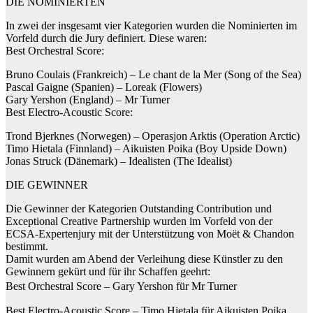
DIE NOMINIERTEN
In zwei der insgesamt vier Kategorien wurden die Nominierten im
Vorfeld durch die Jury definiert. Diese waren:
Best Orchestral Score:
Bruno Coulais (Frankreich) – Le chant de la Mer (Song of the Sea)
Pascal Gaigne (Spanien) – Loreak (Flowers)
Gary Yershon (England) – Mr Turner
Best Electro-Acoustic Score:
Trond Bjerknes (Norwegen) – Operasjon Arktis (Operation Arctic)
Timo Hietala (Finnland) – Aikuisten Poika (Boy Upside Down)
Jonas Struck (Dänemark) – Idealisten (The Idealist)
DIE GEWINNER
Die Gewinner der Kategorien Outstanding Contribution und
Exceptional Creative Partnership wurden im Vorfeld von der
ECSA-Expertenjury mit der Unterstützung von Moët & Chandon
bestimmt.
Damit wurden am Abend der Verleihung diese Künstler zu den
Gewinnern gekürt und für ihr Schaffen geehrt:
Best Orchestral Score – Gary Yershon für Mr Turner
Best Electro-Acoustic Score – Timo Hietala für Aikuisten Poika