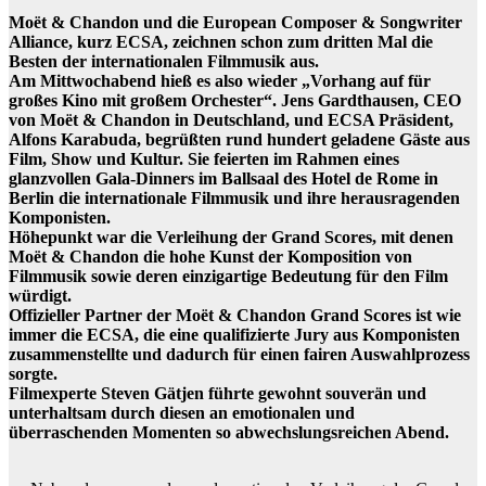
Moët & Chandon und die European Composer & Songwriter
Alliance, kurz ECSA, zeichnen schon zum dritten Mal die
Besten der internationalen Filmmusik aus.
Am Mittwochabend hieß es also wieder „Vorhang auf für
großes Kino mit großem Orchester“. Jens Gardthausen, CEO
von Moët & Chandon in Deutschland, und ECSA Präsident,
Alfons Karabuda, begrüßten rund hundert geladene Gäste aus
Film, Show und Kultur. Sie feierten im Rahmen eines
glanzvollen Gala-Dinners im Ballsaal des Hotel de Rome in
Berlin die internationale Filmmusik und ihre herausragenden
Komponisten.
Höhepunkt war die Verleihung der Grand Scores, mit denen
Moët & Chandon die hohe Kunst der Komposition von
Filmmusik sowie deren einzigartige Bedeutung für den Film
würdigt.
Offizieller Partner der Moët & Chandon Grand Scores ist wie
immer die ECSA, die eine qualifizierte Jury aus Komponisten
zusammenstellte und dadurch für einen fairen Auswahlprozess
sorgte.
Filmexperte Steven Gätjen führte gewohnt souverän und
unterhaltsam durch diesen an emotionalen und
überraschenden Momenten so abwechslungsreichen Abend.