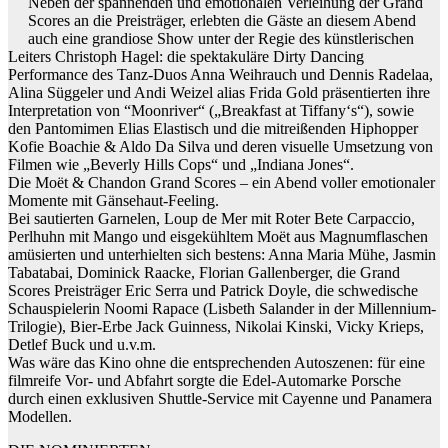
Neben der spannenden und emotionalen Verleihung der Grand
Scores an die Preisträger, erlebten die Gäste an diesem Abend
auch eine grandiose Show unter der Regie des künstlerischen
Leiters Christoph Hagel: die spektakuläre Dirty Dancing
Performance des Tanz-Duos Anna Weihrauch und Dennis Radelaa,
Alina Süggeler und Andi Weizel alias Frida Gold präsentierten ihre
Interpretation von “Moonriver“ („Breakfast at Tiffany‘s“), sowie
den Pantomimen Elias Elastisch und die mitreißenden Hiphopper
Kofie Boachie & Aldo Da Silva und deren visuelle Umsetzung von
Filmen wie „Beverly Hills Cops“ und „Indiana Jones“.
Die Moët & Chandon Grand Scores – ein Abend voller emotionaler
Momente mit Gänsehaut-Feeling.
Bei sautierten Garnelen, Loup de Mer mit Roter Bete Carpaccio,
Perlhuhn mit Mango und eisgekühltem Moët aus Magnumflaschen
amüsierten und unterhielten sich bestens: Anna Maria Mühe, Jasmin
Tabatabai, Dominick Raacke, Florian Gallenberger, die Grand
Scores Preisträger Eric Serra und Patrick Doyle, die schwedische
Schauspielerin Noomi Rapace (Lisbeth Salander in der Millennium-
Trilogie), Bier-Erbe Jack Guinness, Nikolai Kinski, Vicky Krieps,
Detlef Buck und u.v.m.
Was wäre das Kino ohne die entsprechenden Autoszenen: für eine
filmreife Vor- und Abfahrt sorgte die Edel-Automarke Porsche
durch einen exklusiven Shuttle-Service mit Cayenne und Panamera
Modellen.