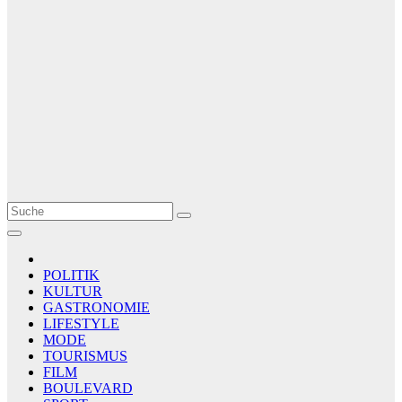
Le Matin
AGENCE DE PRESSE
POLITIK
KULTUR
GASTRONOMIE
LIFESTYLE
MODE
TOURISMUS
FILM
BOULEVARD