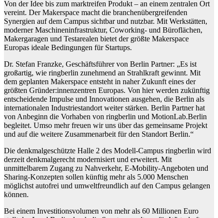
Von der Idee bis zum marktreifen Produkt – an einem zentralen Ort
vereint. Der Makerspace macht die branchenübergreifenden
Synergien auf dem Campus sichtbar und nutzbar. Mit Werkstätten,
moderner Maschineninfrastruktur, Coworking- und Büroflächen,
Makergaragen und Testarealen bietet der größte Makerspace
Europas ideale Bedingungen für Startups.
Dr. Stefan Franzke, Geschäftsführer von Berlin Partner: „Es ist
großartig, wie ringberlin zunehmend an Strahlkraft gewinnt. Mit
dem geplanten Makerspace entsteht in naher Zukunft eines der
größten Gründer:innenzentren Europas. Von hier werden zukünftig
entscheidende Impulse und Innovationen ausgehen, die Berlin als
internationalen Industriestandort weiter stärken. Berlin Partner hat
von Anbeginn die Vorhaben von ringberlin und MotionLab.Berlin
begleitet. Umso mehr freuen wir uns über das gemeinsame Projekt
und auf die weitere Zusammenarbeit für den Standort Berlin.“
Die denkmalgeschützte Halle 2 des Modell-Campus ringberlin wird
derzeit denkmalgerecht modernisiert und erweitert. Mit
unmittelbarem Zugang zu Nahverkehr, E-Mobility-Angeboten und
Sharing-Konzepten sollen künftig mehr als 5.000 Menschen
möglichst autofrei und umweltfreundlich auf den Campus gelangen
können.
Bei einem Investitionsvolumen von mehr als 60 Millionen Euro