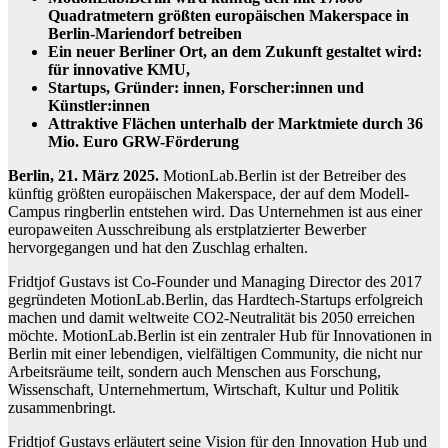
Quadratmetern größten europäischen Makerspace in
Berlin-Mariendorf betreiben
Ein neuer Berliner Ort, an dem Zukunft gestaltet wird:
für innovative KMU,
Startups, Gründer: innen, Forscher:innen und
Künstler:innen
Attraktive Flächen unterhalb der Marktmiete durch 36
Mio. Euro GRW-Förderung
Berlin, 21. März 2025.
MotionLab.Berlin ist der Betreiber des
künftig größten europäischen Makerspace, der auf dem Modell-
Campus ringberlin entstehen wird. Das Unternehmen ist aus einer
europaweiten Ausschreibung als erstplatzierter Bewerber
hervorgegangen und hat den Zuschlag erhalten.
Fridtjof Gustavs ist Co-Founder und Managing Director des 2017
gegründeten MotionLab.Berlin, das Hardtech-Startups erfolgreich
machen und damit weltweite CO2-Neutralität bis 2050 erreichen
möchte. MotionLab.Berlin ist ein zentraler Hub für Innovationen in
Berlin mit einer lebendigen, vielfältigen Community, die nicht nur
Arbeitsräume teilt, sondern auch Menschen aus Forschung,
Wissenschaft, Unternehmertum, Wirtschaft, Kultur und Politik
zusammenbringt.
Fridtjof Gustavs erläutert seine Vision für den Innovation Hub und