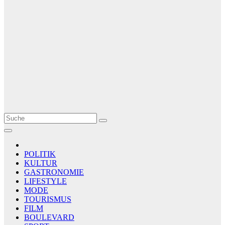
Le Matin
AGENCE DE PRESSE
POLITIK
KULTUR
GASTRONOMIE
LIFESTYLE
MODE
TOURISMUS
FILM
BOULEVARD