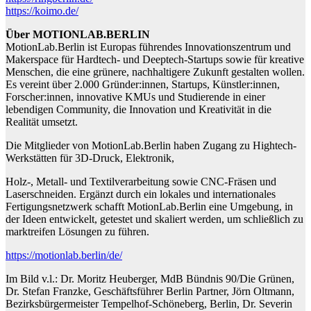
https://koimo.de/
Über MOTIONLAB.BERLIN
MotionLab.Berlin ist Europas führendes Innovationszentrum und
Makerspace für Hardtech- und Deeptech-Startups sowie für kreative
Menschen, die eine grünere, nachhaltigere Zukunft gestalten wollen.
Es vereint über 2.000 Gründer:innen, Startups, Künstler:innen,
Forscher:innen, innovative KMUs und Studierende in einer
lebendigen Community, die Innovation und Kreativität in die
Realität umsetzt.
Die Mitglieder von MotionLab.Berlin haben Zugang zu Hightech-
Werkstätten für 3D-Druck, Elektronik,
Holz-, Metall- und Textilverarbeitung sowie CNC-Fräsen und
Laserschneiden. Ergänzt durch ein lokales und internationales
Fertigungsnetzwerk schafft MotionLab.Berlin eine Umgebung, in
der Ideen entwickelt, getestet und skaliert werden, um schließlich zu
marktreifen Lösungen zu führen.
https://motionlab.berlin/de/
Im Bild v.l.: Dr. Moritz Heuberger, MdB Bündnis 90/Die Grünen,
Dr. Stefan Franzke, Geschäftsführer Berlin Partner, Jörn Oltmann,
Bezirksbürgermeister Tempelhof-Schöneberg, Berlin, Dr. Severin