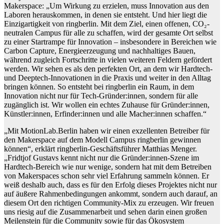
Makerspace: „Um Wirkung zu erzielen, muss Innovation aus den
Laboren herauskommen, in denen sie entsteht. Und hier liegt die
Einzigartigkeit von ringberlin. Mit dem Ziel, einen offenen, CO₂-
neutralen Campus für alle zu schaffen, wird der gesamte Ort selbst
zu einer Startrampe für Innovation – insbesondere in Bereichen wie
Carbon Capture, Energieerzeugung und nachhaltiges Bauen,
während zugleich Fortschritte in vielen weiteren Feldern gefördert
werden. Wir sehen es als den perfekten Ort, an dem wir Hardtech-
und Deeptech-Innovationen in die Praxis und weiter in den Alltag
bringen können. So entsteht bei ringberlin ein Raum, in dem
Innovation nicht nur für Tech-Gründer:innen, sondern für alle
zugänglich ist. Wir wollen ein echtes Zuhause für Gründer:innen,
Künstler:innen, Erfinder:innen und alle Macher:innen schaffen.“
„Mit MotionLab.Berlin haben wir einen exzellenten Betreiber für
den Makerspace auf dem Modell Campus ringberlin gewinnen
können“, erklärt ringberlin-Geschäftsführer Matthias Menger.
„Fridtjof Gustavs kennt nicht nur die Gründer:innen-Szene im
Hardtech-Bereich wie nur wenige, sondern hat mit dem Betreiben
von Makerspaces schon sehr viel Erfahrung sammeln können. Er
weiß deshalb auch, dass es für den Erfolg dieses Projektes nicht nur
auf äußere Rahmenbedingungen ankommt, sondern auch darauf, an
diesem Ort den richtigen Community-Mix zu erzeugen. Wir freuen
uns riesig auf die Zusammenarbeit und sehen darin einen großen
Meilenstein für die Community sowie für das Ökosystem