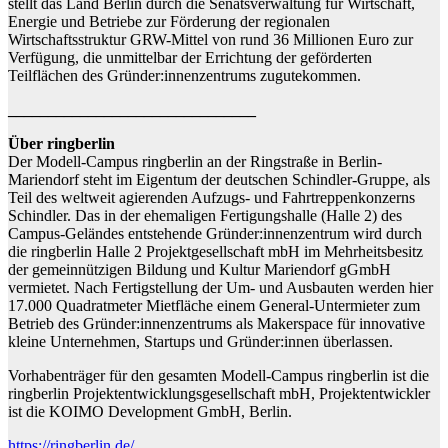
stellt das Land Berlin durch die Senatsverwaltung für Wirtschaft,
Energie und Betriebe zur Förderung der regionalen
Wirtschaftsstruktur GRW-Mittel von rund 36 Millionen Euro zur
Verfügung, die unmittelbar der Errichtung der geförderten
Teilflächen des Gründer:innenzentrums zugutekommen.
_______________________________
Über ringberlin
Der Modell-Campus ringberlin an der Ringstraße in Berlin-
Mariendorf steht im Eigentum der deutschen Schindler-Gruppe, als
Teil des weltweit agierenden Aufzugs- und Fahrtreppenkonzerns
Schindler. Das in der ehemaligen Fertigungshalle (Halle 2) des
Campus-Geländes entstehende Gründer:innenzentrum wird durch
die ringberlin Halle 2 Projektgesellschaft mbH im Mehrheitsbesitz
der gemeinnützigen Bildung und Kultur Mariendorf gGmbH
vermietet. Nach Fertigstellung der Um- und Ausbauten werden hier
17.000 Quadratmeter Mietfläche einem General-Untermieter zum
Betrieb des Gründer:innenzentrums als Makerspace für innovative
kleine Unternehmen, Startups und Gründer:innen überlassen.
Vorhabenträger für den gesamten Modell-Campus ringberlin ist die
ringberlin Projektentwicklungsgesellschaft mbH, Projektentwickler
ist die KOIMO Development GmbH, Berlin.
https://ringberlin.de/