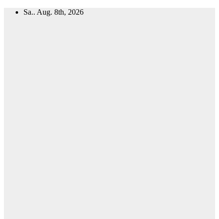
Zum
Sa.. Aug. 8th, 2026
Inhalt
springen