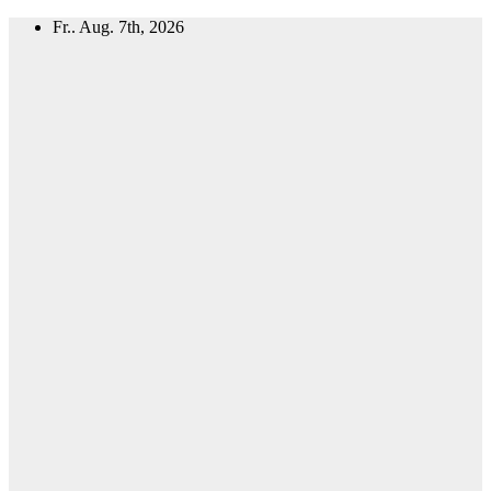
Zum
Fr.. Aug. 7th, 2026
Inhalt
springen