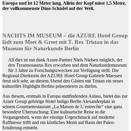
Europa und ist 12 Meter lang. Allein der Kopf misst 1,5 Meter,
der vollkommenste Dino-Schädel auf der Welt.
NACHTS IM MUSEUM – die AZURE Hotel Group
lädt zum Meet & Greet mit T. Rex Tristan in das
Museum für Naturkunde Berlin
All dies ist nur dank Azure-Partner Niels Nielsen möglich, der
den Tyrannosaurus Rex erworben und dem Naturkundemuseum
für 3 Jahre zu Forschungszwecken zur Verfügung stellt. Die
Regional Direktorin der AZURE Hotel Group Gabriele Maessen
freut sich sehr, an diesem Abend den Gästen mit Tristan ein neues
kulturelles Highlight Berlins präsentieren zu dürfen.
Aus diesem, erstmals in Europa stattfindenden Anlass, bietet das zur
Azure Group gehörige Hotel Indigo Berlin Alexanderplatz in
seinem Gourmetrestaurant „La Maison de L´entrecôte“ eine ganz
besondere Überraschung: Eine kulinarische Reise in die
Vergangenheit, wenn der einstige Urgeschmack auf moderne
Raffinesse trifft und ein köstliches Menü auf Basis der Paleo-
Ernährung entsteht.