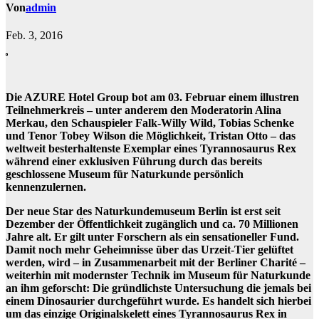
Von
admin
Feb. 3, 2016
Die AZURE Hotel Group bot am 03. Februar einem illustren
Teilnehmerkreis – unter anderem den Moderatorin Alina
Merkau, den Schauspieler Falk-Willy Wild, Tobias Schenke
und Tenor Tobey Wilson die Möglichkeit, Tristan Otto – das
weltweit besterhaltenste Exemplar eines Tyrannosaurus Rex
während einer exklusiven Führung durch das bereits
geschlossene Museum für Naturkunde persönlich
kennenzulernen.
Der neue Star des Naturkundemuseum Berlin ist erst seit
Dezember der Öffentlichkeit zugänglich und ca. 70 Millionen
Jahre alt. Er gilt unter Forschern als ein sensationeller Fund.
Damit noch mehr Geheimnisse über das Urzeit-Tier gelüftet
werden, wird – in Zusammenarbeit mit der Berliner Charité –
weiterhin mit modernster Technik im Museum für Naturkunde
an ihm geforscht: Die gründlichste Untersuchung die jemals bei
einem Dinosaurier durchgeführt wurde. Es handelt sich hierbei
um das einzige Originalskelett eines Tyrannosaurus Rex in