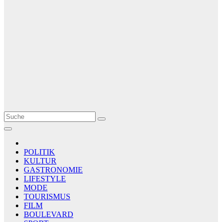
Le Matin
AGENCE DE PRESSE
POLITIK
KULTUR
GASTRONOMIE
LIFESTYLE
MODE
TOURISMUS
FILM
BOULEVARD