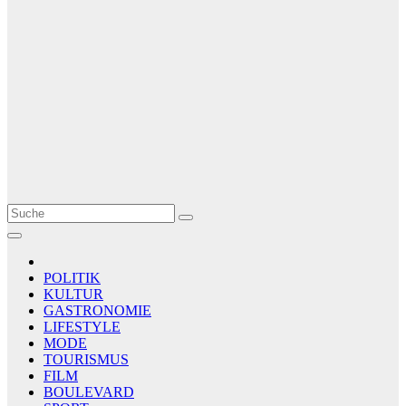
Le Matin
AGENCE DE PRESSE
POLITIK
KULTUR
GASTRONOMIE
LIFESTYLE
MODE
TOURISMUS
FILM
BOULEVARD