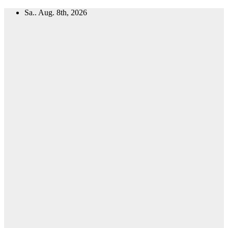
Zum
Sa.. Aug. 8th, 2026
Inhalt
springen