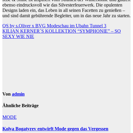
ebenso eindrucksvoll wie das Silvesterfeuerwerk. Die opulenten
Designs laden ein, das Leben in all seinen Facetten zu genießen –
und sind damit gebührende Begleiter, um in das neue Jahr zu starten.
Beitragsnavigation
QS by s.Oliver x BVG Modeschau im Ubahn Tunnel 3
KILIAN KERNER´S KOLLEKTION “SYMPHONIE” – SO
SEXY WIE NIE
Von
admin
Ähnliche Beiträge
MODE
Kolya Bogatyrev entwirft Mode gegen das Vergessen