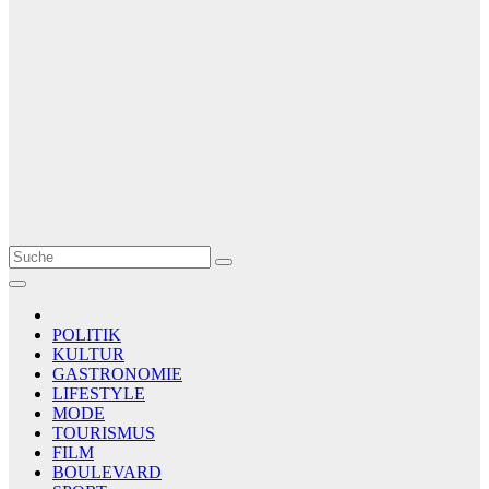
Le Matin
AGENCE DE PRESSE
POLITIK
KULTUR
GASTRONOMIE
LIFESTYLE
MODE
TOURISMUS
FILM
BOULEVARD