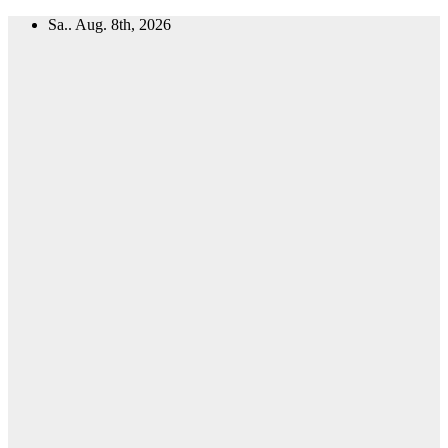
Zum
Sa.. Aug. 8th, 2026
Inhalt
springen