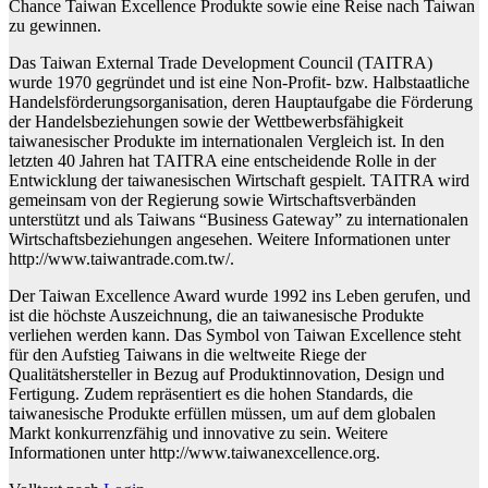
Chance Taiwan Excellence Produkte sowie eine Reise nach Taiwan
zu gewinnen.
Das Taiwan External Trade Development Council (TAITRA)
wurde 1970 gegründet und ist eine Non-Profit- bzw. Halbstaatliche
Handelsförderungsorganisation, deren Hauptaufgabe die Förderung
der Handelsbeziehungen sowie der Wettbewerbsfähigkeit
taiwanesischer Produkte im internationalen Vergleich ist. In den
letzten 40 Jahren hat TAITRA eine entscheidende Rolle in der
Entwicklung der taiwanesischen Wirtschaft gespielt. TAITRA wird
gemeinsam von der Regierung sowie Wirtschaftsverbänden
unterstützt und als Taiwans “Business Gateway” zu internationalen
Wirtschaftsbeziehungen angesehen. Weitere Informationen unter
http://www.taiwantrade.com.tw/.
Der Taiwan Excellence Award wurde 1992 ins Leben gerufen, und
ist die höchste Auszeichnung, die an taiwanesische Produkte
verliehen werden kann. Das Symbol von Taiwan Excellence steht
für den Aufstieg Taiwans in die weltweite Riege der
Qualitätshersteller in Bezug auf Produktinnovation, Design und
Fertigung. Zudem repräsentiert es die hohen Standards, die
taiwanesische Produkte erfüllen müssen, um auf dem globalen
Markt konkurrenzfähig und innovative zu sein. Weitere
Informationen unter http://www.taiwanexcellence.org.