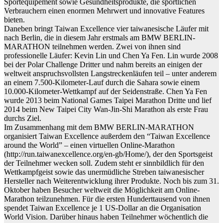
Sportequipement sowie Gesundheitsprodukte, die sportlichen
Verbrauchern einen enormen Mehrwert und innovative Features
bieten.
Daneben bringt Taiwan Excellence vier taiwanesische Läufer mit
nach Berlin, die in diesem Jahr erstmals am BMW BERLIN-
MARATHON teilnehmen werden. Zwei von ihnen sind
professionelle Läufer: Kevin Lin und Chen Ya Fen. Lin wurde 2008
bei der Polar Challenge Dritter und nahm bereits an einigen der
weltweit anspruchsvollsten Langstreckenläufen teil – unter anderem
an einem 7.500-Kilometer-Lauf durch die Sahara sowie einem
10.000-Kilometer-Wettkampf auf der Seidenstraße. Chen Ya Fen
wurde 2013 beim National Games Taipei Marathon Dritte und lief
2014 beim New Taipei City Wan-Jin-Shi Marathon als erste Frau
durchs Ziel.
Im Zusammenhang mit dem BMW BERLIN-MARATHON
organisiert Taiwan Excellence außerdem den “Taiwan Excellence
around the World” – einen virtuellen Online-Marathon
(http://run.taiwanexcellence.org/en-gb/Home/), der den Sportsgeist
der Teilnehmer wecken soll. Zudem steht er sinnbildlich für den
Wettkampfgeist sowie das unermüdliche Streben taiwanesischer
Hersteller nach Weiterentwicklung ihrer Produkte. Noch bis zum 31.
Oktober haben Besucher weltweit die Möglichkeit am Online-
Marathon teilzunehmen. Für die ersten Hunderttausend von ihnen
spendet Taiwan Excellence je 1 US-Dollar an die Organisation
World Vision. Darüber hinaus haben Teilnehmer wöchentlich die