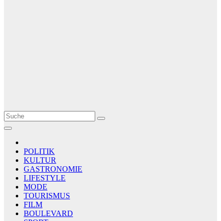
Le Matin
AGENCE DE PRESSE
POLITIK
KULTUR
GASTRONOMIE
LIFESTYLE
MODE
TOURISMUS
FILM
BOULEVARD