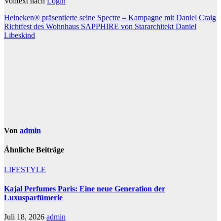
Volltext nach
Login
Beitragsnavigation
Heineken® präsentierte seine Spectre – Kampagne mit Daniel Craig
Richtfest des Wohnhaus SAPPHIRE von Stararchitekt Daniel
Libeskind
Von
admin
Ähnliche Beiträge
LIFESTYLE
Kajal Perfumes Paris: Eine neue Generation der
Luxusparfümerie
Juli 18, 2026
admin