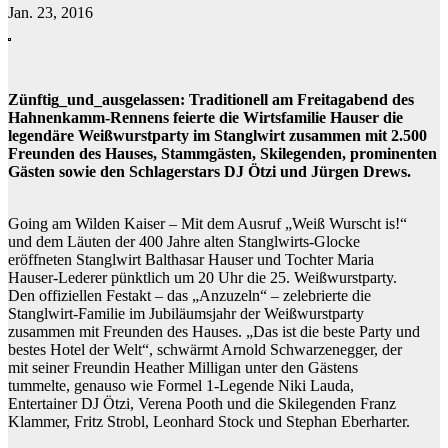
Jan. 23, 2016
Zünftig_und_ausgelassen: Traditionell am Freitagabend des
Hahnenkamm-Rennens feierte die Wirtsfamilie Hauser die
legendäre Weißwurstparty im Stanglwirt zusammen mit 2.500
Freunden des Hauses, Stammgästen, Skilegenden, prominenten
Gästen sowie den Schlagerstars DJ Ötzi und Jürgen Drews.
Going am Wilden Kaiser – Mit dem Ausruf „Weiß Wurscht is!“
und dem Läuten der 400 Jahre alten Stanglwirts-Glocke
eröffneten Stanglwirt Balthasar Hauser und Tochter Maria
Hauser-Lederer pünktlich um 20 Uhr die 25. Weißwurstparty.
Den offiziellen Festakt – das „Anzuzeln“ – zelebrierte die
Stanglwirt-Familie im Jubiläumsjahr der Weißwurstparty
zusammen mit Freunden des Hauses. „Das ist die beste Party und
bestes Hotel der Welt“, schwärmt Arnold Schwarzenegger, der
mit seiner Freundin Heather Milligan unter den Gästens
tummelte, genauso wie Formel 1-Legende Niki Lauda,
Entertainer DJ Ötzi, Verena Pooth und die Skilegenden Franz
Klammer, Fritz Strobl, Leonhard Stock und Stephan Eberharter.