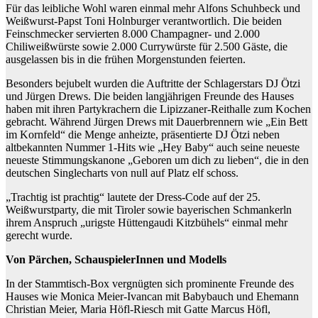
Für das leibliche Wohl waren einmal mehr Alfons Schuhbeck und
Weißwurst-Papst Toni Holnburger verantwortlich. Die beiden
Feinschmecker servierten 8.000 Champagner- und 2.000
Chiliweißwürste sowie 2.000 Currywürste für 2.500 Gäste, die
ausgelassen bis in die frühen Morgenstunden feierten.
Besonders bejubelt wurden die Auftritte der Schlagerstars DJ Ötzi
und Jürgen Drews. Die beiden langjährigen Freunde des Hauses
haben mit ihren Partykrachern die Lipizzaner-Reithalle zum Kochen
gebracht. Während Jürgen Drews mit Dauerbrennern wie „Ein Bett
im Kornfeld“ die Menge anheizte, präsentierte DJ Ötzi neben
altbekannten Nummer 1-Hits wie „Hey Baby“ auch seine neueste
neueste Stimmungskanone „Geboren um dich zu lieben“, die in den
deutschen Singlecharts von null auf Platz elf schoss.
„Trachtig ist prachtig“ lautete der Dress-Code auf der 25.
Weißwurstparty, die mit Tiroler sowie bayerischen Schmankerln
ihrem Anspruch „urigste Hüttengaudi Kitzbühels“ einmal mehr
gerecht wurde.
Von Pärchen, SchauspielerInnen und Modells
In der Stammtisch-Box vergnügten sich prominente Freunde des
Hauses wie Monica Meier-Ivancan mit Babybauch und Ehemann
Christian Meier, Maria Höfl-Riesch mit Gatte Marcus Höfl,