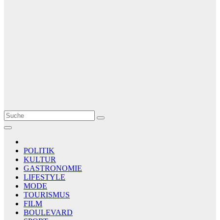
Le Matin
AGENCE DE PRESSE
POLITIK
KULTUR
GASTRONOMIE
LIFESTYLE
MODE
TOURISMUS
FILM
BOULEVARD