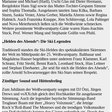
Marianne und Michael (Hartl), Uschi Glas mit Dieter Hermann,
Bergdoktor Hans Sigl sowie das Mutter-Tochter-Gespann Simone
und Sophia Thomalla. Ausgelassen tanzten Jana Kilka, Barbara
Sturm, Saskia Vester, Alena Gerber, Mariella Ahrens sowie Regina
Halmich. Auch Franziska Knuppe, Jörn Schlönvoigt, Lola Paltinger
und Nova Meierhenrich ließen sich die Weißwürste schmecken.
Weitere prominente Weißwurstparty-Gäste waren Hans-Joachim
Stuck, Prof. Werner Mang und Stephanie Gräfin von Pfuhl.
„Helden des Abends“: Die Ski-Legenden
Traditionell standen die Ski-Helden des spektakulärsten Skirennes
der Welt im Mittelpunkt der 25. Weißwurstparty. Balthasar und
Magdalena Hauser begrüßten unter anderem Franz Klammer, Karl
Schranz, Fritz Strobl, Benni Raich, Leonhard Stock, Hias Leitner
und Stephan Eberharter. „Ihr seid für mich die Helden des Abends“,
zollte Arnold Schwarzenegger den Ski-Stars seinen Respekt.
Zünftiger Sound und Hüttenfeeling
Zum Jubiläum der Weißwurstparty sorgten mit DJ Ötzi, Jürgen
Drews und voXXclub gleich drei Hochkaräter für ausgelassene
Stimmung. Auch die legendäre bayrische Stimmungs-Band
Troglauer Buam mit ihrer „Heavy Volxmusic“, die fetzige
Rock’n’Roll-Band The Monroes und die trendigen Volksmusiker
von DeSchoWieda heizten den Gästen ordentlich ein. Durch den