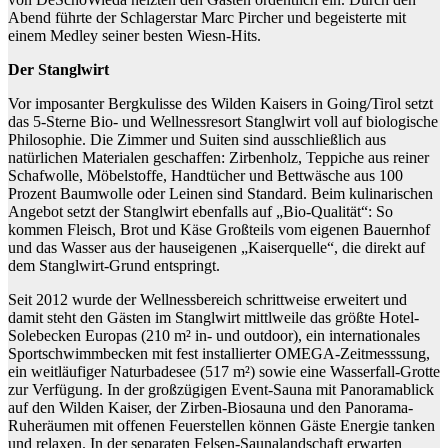
Abend führte der Schlagerstar Marc Pircher und begeisterte mit
einem Medley seiner besten Wiesn-Hits.
Der Stanglwirt
Vor imposanter Bergkulisse des Wilden Kaisers in Going/Tirol setzt
das 5-Sterne Bio- und Wellnessresort Stanglwirt voll auf biologische
Philosophie. Die Zimmer und Suiten sind ausschließlich aus
natürlichen Materialen geschaffen: Zirbenholz, Teppiche aus reiner
Schafwolle, Möbelstoffe, Handtücher und Bettwäsche aus 100
Prozent Baumwolle oder Leinen sind Standard. Beim kulinarischen
Angebot setzt der Stanglwirt ebenfalls auf „Bio-Qualität“: So
kommen Fleisch, Brot und Käse Großteils vom eigenen Bauernhof
und das Wasser aus der hauseigenen „Kaiserquelle“, die direkt auf
dem Stanglwirt-Grund entspringt.
Seit 2012 wurde der Wellnessbereich schrittweise erweitert und
damit steht den Gästen im Stanglwirt mittlweile das größte Hotel-
Solebecken Europas (210 m² in- und outdoor), ein internationales
Sportschwimmbecken mit fest installierter OMEGA-Zeitmesssung,
ein weitläufiger Naturbadesee (517 m²) sowie eine Wasserfall-Grotte
zur Verfügung. In der großzügigen Event-Sauna mit Panoramablick
auf den Wilden Kaiser, der Zirben-Biosauna und den Panorama-
Ruheräumen mit offenen Feuerstellen können Gäste Energie tanken
und relaxen. In der separaten Felsen-Saunalandschaft erwarten