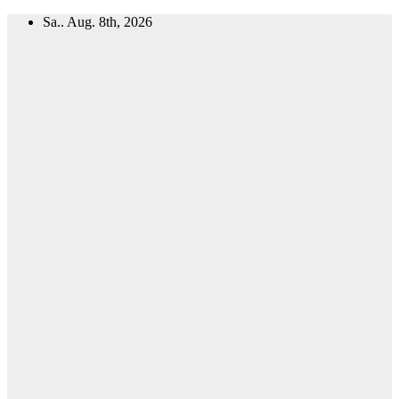
Zum
Sa.. Aug. 8th, 2026
Inhalt
springen