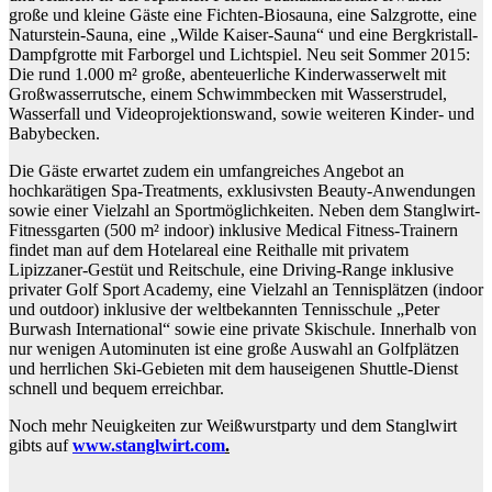
große und kleine Gäste eine Fichten-Biosauna, eine Salzgrotte, eine
Naturstein-Sauna, eine „Wilde Kaiser-Sauna“ und eine Bergkristall-
Dampfgrotte mit Farborgel und Lichtspiel. Neu seit Sommer 2015:
Die rund 1.000 m² große, abenteuerliche Kinderwasserwelt mit
Großwasserrutsche, einem Schwimmbecken mit Wasserstrudel,
Wasserfall und Videoprojektionswand, sowie weiteren Kinder- und
Babybecken.
Die Gäste erwartet zudem ein umfangreiches Angebot an
hochkarätigen Spa-Treatments, exklusivsten Beauty-Anwendungen
sowie einer Vielzahl an Sportmöglichkeiten. Neben dem Stanglwirt-
Fitnessgarten (500 m² indoor) inklusive Medical Fitness-Trainern
findet man auf dem Hotelareal eine Reithalle mit privatem
Lipizzaner-Gestüt und Reitschule, eine Driving-Range inklusive
privater Golf Sport Academy, eine Vielzahl an Tennisplätzen (indoor
und outdoor) inklusive der weltbekannten Tennisschule „Peter
Burwash International“ sowie eine private Skischule. Innerhalb von
nur wenigen Autominuten ist eine große Auswahl an Golfplätzen
und herrlichen Ski-Gebieten mit dem hauseigenen Shuttle-Dienst
schnell und bequem erreichbar.
Noch mehr Neuigkeiten zur Weißwurstparty und dem Stanglwirt
gibts auf
www.stanglwirt.com
.