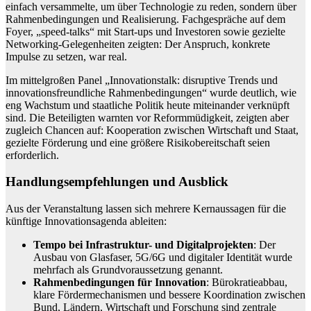
einfach versammelte, um über Technologie zu reden, sondern über
Rahmenbedingungen und Realisierung. Fachgespräche auf dem
Foyer, „speed-talks“ mit Start-ups und Investoren sowie gezielte
Networking-Gelegenheiten zeigten: Der Anspruch, konkrete
Impulse zu setzen, war real.
Im mittelgroßen Panel „Innovationstalk: disruptive Trends und
innovationsfreundliche Rahmenbedingungen“ wurde deutlich, wie
eng Wachstum und staatliche Politik heute miteinander verknüpft
sind. Die Beteiligten warnten vor Reformmüdigkeit, zeigten aber
zugleich Chancen auf: Kooperation zwischen Wirtschaft und Staat,
gezielte Förderung und eine größere Risikobereitschaft seien
erforderlich.
Handlungsempfehlungen und Ausblick
Aus der Veranstaltung lassen sich mehrere Kernaussagen für die
künftige Innovationsagenda ableiten:
Tempo bei Infrastruktur- und Digitalprojekten
: Der
Ausbau von Glasfaser, 5G/6G und digitaler Identität wurde
mehrfach als Grundvoraussetzung genannt.
Rahmenbedingungen für Innovation
: Bürokratieabbau,
klare Fördermechanismen und bessere Koordination zwischen
Bund, Ländern, Wirtschaft und Forschung sind zentrale