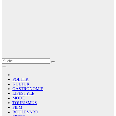
Le Matin
AGENCE DE PRESSE
POLITIK
KULTUR
GASTRONOMIE
LIFESTYLE
MODE
TOURISMUS
FILM
BOULEVARD