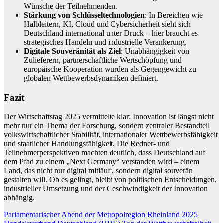
Wünsche der Teilnehmenden.
Stärkung von Schlüsseltechnologien
: In Bereichen wie
Halbleitern, KI, Cloud und Cybersicherheit sieht sich
Deutschland international unter Druck – hier braucht es
strategisches Handeln und industrielle Verankerung.
Digitale Souveränität als Ziel
: Unabhängigkeit von
Zulieferern, partnerschaftliche Wertschöpfung und
europäische Kooperation wurden als Gegengewicht zu
globalen Wettbewerbsdyn­amiken definiert.
Fazit
Der Wirtschaftstag 2025 vermittelte klar: Innovation ist längst nicht
mehr nur ein Thema der Forschung, sondern zentraler Bestandteil
volkswirtschaftlicher Stabilität, internationaler Wettbewerbsfähigkeit
und staatlicher Handlungsfähigkeit. Die Redner- und
Teilnehmerperspektiven machten deutlich, dass Deutschland auf
dem Pfad zu einem „Next Germany“ verstanden wird – einem
Land, das nicht nur digital mitläuft, sondern digital souverän
gestalten will. Ob es gelingt, bleibt von politischen Entscheidungen,
industrieller Umsetzung und der Geschwindigkeit der Innovation
abhängig.
Beitragsnavigation
Parlamentarischer Abend der Metropolregion Rheinland 2025