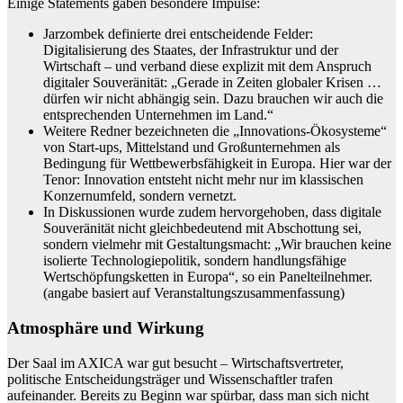
Einige Statements gaben besondere Impulse:
Jarzombek definierte drei entscheidende Felder:
Digitalisierung des Staates, der Infrastruktur und der
Wirtschaft – und verband diese explizit mit dem Anspruch
digitaler Souveränität: „Gerade in Zeiten globaler Krisen …
dürfen wir nicht abhängig sein. Dazu brauchen wir auch die
entsprechenden Unternehmen im Land.“
Weitere Redner bezeichneten die „Innovations-Ökosysteme“
von Start-ups, Mittelstand und Großunternehmen als
Bedingung für Wettbewerbsfähigkeit in Europa. Hier war der
Tenor: Innovation entsteht nicht mehr nur im klassischen
Konzernumfeld, sondern vernetzt.
In Diskussionen wurde zudem hervorgehoben, dass digitale
Souveränität nicht gleichbedeutend mit Abschottung sei,
sondern vielmehr mit Gestaltungsmacht: „Wir brauchen keine
isolierte Technologiepolitik, sondern handlungsfähige
Wertschöpfungsketten in Europa“, so ein Panelteilnehmer.
(angabe basiert auf Veranstaltungszusammenfassung)
Atmosphäre und Wirkung
Der Saal im AXICA war gut besucht – Wirtschaftsvertreter,
politische Entscheidungsträger und Wissenschaftler trafen
aufeinander. Bereits zu Beginn war spürbar, dass man sich nicht