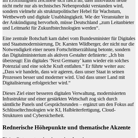
Im Eröffnungsteil zeichnete sich rasch ab, dass Innovation heute
nicht mehr nur als technisches Nebenprodukt verstanden wird,
sondern vielmehr als strukturpolitischer Hebel für Wachstum,
Wettbewerb und digitale Unabhängigkeit. Wie der Veranstalter in
der Ankündigung hervorhob, müsse Deutschland „zum Leitanbieter
und Leitmarkt für Zukunftstechnologien werden“.
Eine zentrale Botschaft kam dabei vom Bundesminister für Digitales
und Staatsmodernisierung, Dr. Karsten Wildberger, der nicht nur die
Notwendigkeit einer neuen Fortschrittserzählung betonte, sondern
das Digitalministerium als aktiven Gestalter definierte: „Ich bin
überzeugt: Ein digitales ‘Next Germany’ kann wieder ein solches
Potenzial und eine solche Kraft entfalten.“ Er führte weiter aus:
„Dass wir handeln, dass wir agieren, dass unser Staat in seinen
Prozessen besser und moderner wird. Und dass unser Land mit
Digitalisierung erfolgreicher wird.“
Dieses Ziel einer besseren digitalen Verwaltung, modernisierten
Infrastruktur und einer gestärkten Wirtschaft zog sich durch
sämtliche Panels und Gesprächsrunden – ergänzt um den Fokus auf
Schlüsseltechnologien wie KI, Halbleiterfertigung, Cloud-
Strukturen und Cybersicherheit.
Rednerische Höhepunkte und thematische Akzente