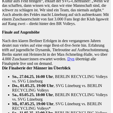
Kultur aufs Feld bringen“, erklärt der SVG-Cheftrainer: „Wenn wir
das schaffen, dann wissen wir, dass wir eine Mannschaft sind, die
schwer zu schlagen ist. Wir sind ein Team, das niemals aufgibt.“
Auch abseits des Feldes macht Lüneburg auf sich aufmerksam: Mit
einem Zuschauerschnitt von fast 3.000 Fans liegt der Klub ligaweit
auf Rang zwei – direkt hinter den BR Volleys.
Finale auf Augenhöhe
Nach den klaren Berliner Erfolgen in den vergangenen Jahren
deutet nun vieles auf eine enge Best-of-five-Serie hin. Erfahrung
trifft auf jugendliche Dynamik, Titelroutine auf Aufbruchstimmung.
Berlin startet mit Heimrecht in der Max-Schmeling-Halle, wo über
4.000 Zuschauer:innen erwartet werden.
Dyn
überträgt alle
Finalspiele live und on demand.
Die Finalserie der Männer im Überblick
So., 27.04.25, 16:00 Uhr
, BERLIN RECYCLING Volleys
vs. SVG Lüneburg
Do., 01.05.25, 19:00 Uhr
, SVG Lüneburg vs. BERLIN
RECYCLING Volleys
Sa., 03.05.25, 18:00 Uhr
, BERLIN RECYCLING Volleys
vs. SVG Lüneburg
Mi., 07.05.25, 19:00 Uhr
, SVG Lüneburg vs. BERLIN
RECYCLING Volleys*
So., 11.05.25, 15:00 Uhr
, BERLIN RECYCLING Volleys