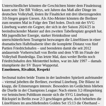
Unterschiedlicher könnten die Geschichten hinter dem Finaleinzug
kaum sein: Die BR Volleys, seit Jahren das Maß aller Dinge im
deutschen Volleyball, lösten ihr Finalticket mit drei überzeugenden
3:0-Siegen gegen Giesen. Als Abo-Meister könnten die Berliner
zum neunten Mal in Folge den Titel holen. Doch mit der SVG
Lüneburg wartet ein Gegner, der sich in der Saison 2024/25 in
beeindruckender Manier auf den zweiten Tabellenplatz gespielt hat.
Mit jugendlicher Energie, starker Heimkulisse und
unerschütterlichem Teamgeist bezwangen die LüneHünen in einer
dramatischen Halbfinalserie über die komplette Distanz von fünf
Partien Friedrichshafen – und beendeten damit die seit 2012
andauernde Vorherrschaft von Berlin und dem VfB im Finale der
Volleyball Bundesliga. Das letzte Mal, dass weder Berlin noch
Friedrichshafen den Meistertitel holten, war im Jahr 1997 – damals
triumphierte der SV Bayer Wuppertal.
Emotionen, Rivalität, Respekt
Sechsmal trafen beide Teams in der laufenden Spielzeit aufeinander
– viermal jubelten die Berliner, zweimal Lüneburg. Die Bilanz ist
knapp, die Erinnerungen intensiv. Besonders im Gedächtnis blieben
die Duelle in der Champions League: Nach einem 3:2-Hinspielsieg
vor heimischem Publikum musste sich die SVG Lüneburg im
Rückspiel in Berlin zwar 2:3 geschlagen geben, doch behielten die
LüneHünen im anschließenden Golden Set 15:13 die Oberhand –