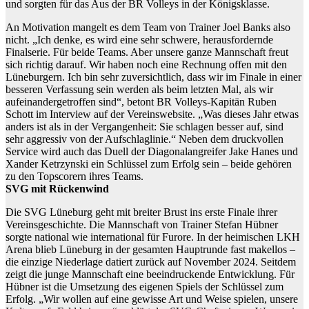
und sorgten für das Aus der BR Volleys in der Königsklasse.
An Motivation mangelt es dem Team von Trainer Joel Banks also
nicht. „Ich denke, es wird eine sehr schwere, herausfordernde
Finalserie. Für beide Teams. Aber unsere ganze Mannschaft freut
sich richtig darauf. Wir haben noch eine Rechnung offen mit den
Lüneburgern. Ich bin sehr zuversichtlich, dass wir im Finale in einer
besseren Verfassung sein werden als beim letzten Mal, als wir
aufeinandergetroffen sind“, betont BR Volleys-Kapitän Ruben
Schott im Interview auf der Vereinswebsite. „Was dieses Jahr etwas
anders ist als in der Vergangenheit: Sie schlagen besser auf, sind
sehr aggressiv von der Aufschlaglinie.“ Neben dem druckvollen
Service wird auch das Duell der Diagonalangreifer Jake Hanes und
Xander Ketrzynski ein Schlüssel zum Erfolg sein – beide gehören
zu den Topscorern ihres Teams.
SVG mit Rückenwind
Die SVG Lüneburg geht mit breiter Brust ins erste Finale ihrer
Vereinsgeschichte. Die Mannschaft von Trainer Stefan Hübner
sorgte national wie international für Furore. In der heimischen LKH
Arena blieb Lüneburg in der gesamten Hauptrunde fast makellos –
die einzige Niederlage datiert zurück auf November 2024. Seitdem
zeigt die junge Mannschaft eine beeindruckende Entwicklung. Für
Hübner ist die Umsetzung des eigenen Spiels der Schlüssel zum
Erfolg. „Wir wollen auf eine gewisse Art und Weise spielen, unsere