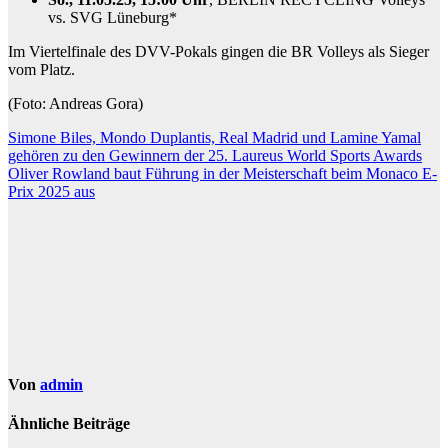
vs. SVG Lüneburg*
Im Viertelfinale des DVV-Pokals gingen die BR Volleys als Sieger
vom Platz.
(Foto: Andreas Gora)
Beitragsnavigation
Simone Biles, Mondo Duplantis, Real Madrid und Lamine Yamal
gehören zu den Gewinnern der 25. Laureus World Sports Awards
Oliver Rowland baut Führung in der Meisterschaft beim Monaco E-
Prix 2025 aus
Von
admin
Ähnliche Beiträge