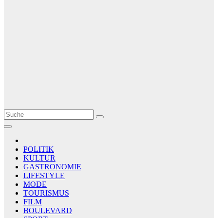
Le Matin
AGENCE DE PRESSE
POLITIK
KULTUR
GASTRONOMIE
LIFESTYLE
MODE
TOURISMUS
FILM
BOULEVARD