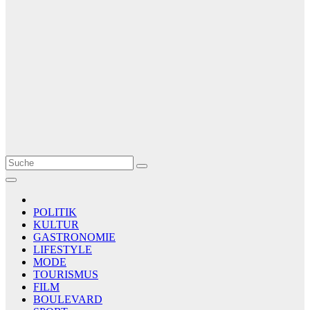
Le Matin
AGENCE DE PRESSE
POLITIK
KULTUR
GASTRONOMIE
LIFESTYLE
MODE
TOURISMUS
FILM
BOULEVARD