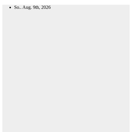
Zum
So.. Aug. 9th, 2026
Inhalt
springen