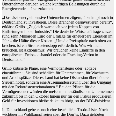
Unternehmen darüber, welche künftigen Belastungen durch die
Energiewende auf sie zukommen.
„Das lässt energieintensive Unternehmen zögern, überhaupt noch in
Deutschland zu investieren. Diese Branchen desinvestieren bereits“,
erklärte Grillo. „Zugleich warne ich vor jedem Kappen von
Entlastungen in der Industrie.“ Die deutsche Wirtschaft trage zurzeit
rund zehn Milliarden Euro der Umlage für erneuerbare Energien im
Jahr – die Hälfte dieser Kosten. „Um die Preisspirale nach oben zu
brechen, ist ein Stromkostenstopp erforderlich. Was wir nicht
brauchen, ist Aktionismus: Wir brauchen keine Eingriffe in den
europäischen Emissionshandel oder ein Fracking-Verbot in
Deutschland.“
Grillo kritisierte Pläne, eine Vermögensteuer oder -abgabe
einzuführen: „Sie sind schädlich für Unternehmen, für Wachstum
und Arbeitsplätze. Dieses Land hat keine Diskussion über höhere
Steuern nötig, sondern eine Auseinandersetzung über den Umgang
mit den Rekordsteuereinnahmen.“ Bei den Plänen für die
Vermögensteuer würden die meisten mittelständischen Unternehmen
zukünftig bis in den Oktober hinein nur für den Fiskus produzieren.
Geld für Investitionen bleibe da kaum übrig, so der BDI-Präsident.
In Deutschland gebe es noch eine beachtliche To-do-Liste. Noch
wichtiger im Wahlkampf seien aber die Don’ts. Dazu gehörten