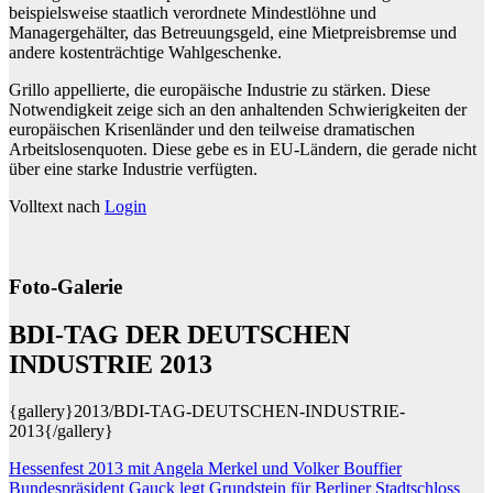
beispielsweise staatlich verordnete Mindestlöhne und
Managergehälter, das Betreuungsgeld, eine Mietpreisbremse und
andere kostenträchtige Wahlgeschenke.
Grillo appellierte, die europäische Industrie zu stärken. Diese
Notwendigkeit zeige sich an den anhaltenden Schwierigkeiten der
europäischen Krisenländer und den teilweise dramatischen
Arbeitslosenquoten. Diese gebe es in EU-Ländern, die gerade nicht
über eine starke Industrie verfügten.
Volltext nach
Login
Foto-Galerie
BDI-TAG DER DEUTSCHEN
INDUSTRIE 2013
{gallery}2013/BDI-TAG-DEUTSCHEN-INDUSTRIE-
2013{/gallery}
Beitragsnavigation
Hessenfest 2013 mit Angela Merkel und Volker Bouffier
Bundespräsident Gauck legt Grundstein für Berliner Stadtschloss