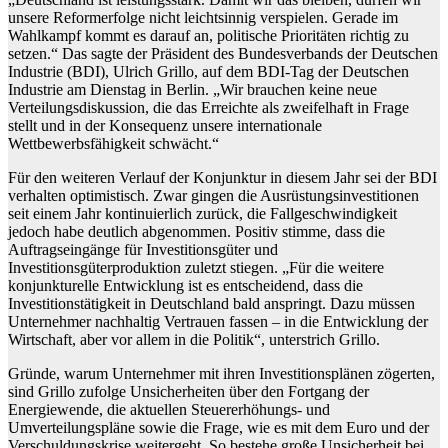
unsere Reformerfolge nicht leichtsinnig verspielen. Gerade im
Wahlkampf kommt es darauf an, politische Prioritäten richtig zu
setzen.“ Das sagte der Präsident des Bundesverbands der Deutschen
Industrie (BDI), Ulrich Grillo, auf dem BDI-Tag der Deutschen
Industrie am Dienstag in Berlin. „Wir brauchen keine neue
Verteilungsdiskussion, die das Erreichte als zweifelhaft in Frage
stellt und in der Konsequenz unsere internationale
Wettbewerbsfähigkeit schwächt.“
Für den weiteren Verlauf der Konjunktur in diesem Jahr sei der BDI
verhalten optimistisch. Zwar gingen die Ausrüstungsinvestitionen
seit einem Jahr kontinuierlich zurück, die Fallgeschwindigkeit
jedoch habe deutlich abgenommen. Positiv stimme, dass die
Auftragseingänge für Investitionsgüter und
Investitionsgüterproduktion zuletzt stiegen. „Für die weitere
konjunkturelle Entwicklung ist es entscheidend, dass die
Investitionstätigkeit in Deutschland bald anspringt. Dazu müssen
Unternehmer nachhaltig Vertrauen fassen – in die Entwicklung der
Wirtschaft, aber vor allem in die Politik“, unterstrich Grillo.
Gründe, warum Unternehmer mit ihren Investitionsplänen zögerten,
sind Grillo zufolge Unsicherheiten über den Fortgang der
Energiewende, die aktuellen Steuererhöhungs- und
Umverteilungspläne sowie die Frage, wie es mit dem Euro und der
Verschuldungskrise weitergeht. So bestehe große Unsicherheit bei