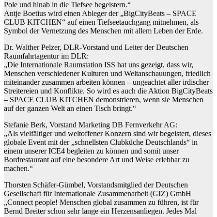
Pole und hinab in die Tiefsee begeistern.“
Antje Boetius wird einen Ableger der „BigCityBeats – SPACE
CLUB KITCHEN“ auf einen Tiefseetauchgang mitnehmen, als
Symbol der Vernetzung des Menschen mit allem Leben der Erde.
Dr. Walther Pelzer, DLR-Vorstand und Leiter der Deutschen
Raumfahrtagentur im DLR:
„Die Internationale Raumstation ISS hat uns gezeigt, dass wir,
Menschen verschiedener Kulturen und Weltanschauungen, friedlich
miteinander zusammen arbeiten können – ungeachtet aller irdischer
Streitereien und Konflikte. So wird es auch die Aktion BigCityBeats
– SPACE CLUB KITCHEN demonstrieren, wenn sie Menschen
auf der ganzen Welt an einen Tisch bringt.“
Stefanie Berk, Vorstand Marketing DB Fernverkehr AG:
„Als vielfältiger und weltoffener Konzern sind wir begeistert, dieses
globale Event mit der „schnellsten Clubküche Deutschlands“ in
einem unserer ICE4 begleiten zu können und somit unser
Bordrestaurant auf eine besondere Art und Weise erlebbar zu
machen.“
Thorsten Schäfer-Gümbel, Vorstandsmitglied der Deutschen
Gesellschaft für Internationale Zusammenarbeit (GIZ) GmbH
„Connect people! Menschen global zusammen zu führen, ist für
Bernd Breiter schon sehr lange ein Herzensanliegen. Jedes Mal