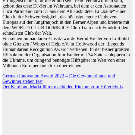
Errungenschaften, für die er und sein Team verantwortlich sind,
gehört das erste DJ-Set im Weltraum, bei dem er den Astronauten
Luca Parmitano zum DJ aus dem All ausbildete. Er „baute“ einen
Club in der Schwerelosigkeit, das höchstgelegene Clubevent
Europas auf der Jungfraujoch in den Berner Alpen und kreierte mit
dem WORLD CLUB DOME-ICE Club Train nach Frankfurt den
schnellsten Club der Welt.
Für seinen humanitären Einsatz wurde Bernd Breiter von Luftfahrt
ohne Grenzen / Wings of Help e.V. in Hollywood der „Legends
Humanitarian Recognition Award“ verliehen. In der bisher größten
Hilfsaktion der Organisation fuhr Breiter mit 34 Sattelschleppern in
die Ukraine, um dringend benötigte Hilfsgüter im Wert von einer
Millionen Euro persönlich zu überreichen.
Beitragsnavigation
German Innovation Award 2022 – Die Gewinnerinnen und
Gewinner stehen fest
Der Kaufland Marktführer macht den Einkauf zum Hörerlebnis