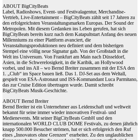
ABOUT BigCityBeats
Label, Radioshows, Event- und Festivalagentur, Merchandise-
Vertrieb, Live-Entertainment – BigCityBeats zählt seit 17 Jahren zu
den erfolgreichsten Veranstaltungsmarken Europas. Der Sound der
Metropolen. Mit diesem Gedanken ins Leben gerufen, hat sich
BigCityBeats bereits kurz nach dem Katapultstart Anfang des neuen
Millenniums zu einer Plattform avanciert, die
Veranstaltungsproduktionen neu definiert und dem bisherigen
Stempel eine völlig neue Signatur gab. Von der Großstadt in die
Welt ins Universum. Von Frankfurt am Main nach Düsseldorf,
Asien, in die Schwerelosigkeit, in die Karibik, an Hollywood
vorbei, und ins All – wo Bernd Breiter zusammen mit der ESA den
1. „Club“ im Space bauen ließ. Das 1. DJ-Set aus dem Weltall,
gespielt von ESA-Astronaut und ISS-Kommandant Luca Parmitano,
das zur Cruise Edition übertragen wurde. Damit schreibt
BigCityBeats Musik-Geschichte.
ABOUT Bernd Breiter
Bernd Breiter ist ein Unternehmer aus Leidenschaft und weltweit
bekannt für seine immer wieder innovativen Festival- und
Medienevents. Mit seiner BigCityBeats GmbH und den
internationalen WORLD CLUB DOME Festivals, zu denen jährlich
knapp 500.000 Besucher strömen, hat er sich erfolgreich den Ruf
eines „Innovators ohne Grenzen“ erarbeitet. Zu den unglaublichen