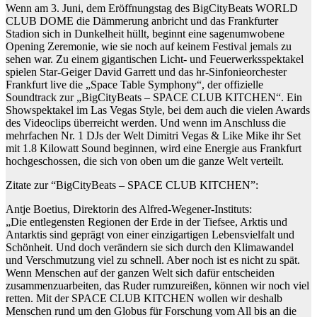
Wenn am 3. Juni, dem Eröffnungstag des BigCityBeats WORLD
CLUB DOME die Dämmerung anbricht und das Frankfurter
Stadion sich in Dunkelheit hüllt, beginnt eine sagenumwobene
Opening Zeremonie, wie sie noch auf keinem Festival jemals zu
sehen war. Zu einem gigantischen Licht- und Feuerwerksspektakel
spielen Star-Geiger David Garrett und das hr-Sinfonieorchester
Frankfurt live die „Space Table Symphony“, der offizielle
Soundtrack zur „BigCityBeats – SPACE CLUB KITCHEN“. Ein
Showspektakel im Las Vegas Style, bei dem auch die vielen Awards
des Videoclips überreicht werden. Und wenn im Anschluss die
mehrfachen Nr. 1 DJs der Welt Dimitri Vegas & Like Mike ihr Set
mit 1.8 Kilowatt Sound beginnen, wird eine Energie aus Frankfurt
hochgeschossen, die sich von oben um die ganze Welt verteilt.
Zitate zur “BigCityBeats – SPACE CLUB KITCHEN”:
Antje Boetius, Direktorin des Alfred-Wegener-Instituts:
„Die entlegensten Regionen der Erde in der Tiefsee, Arktis und
Antarktis sind geprägt von einer einzigartigen Lebensvielfalt und
Schönheit. Und doch verändern sie sich durch den Klimawandel
und Verschmutzung viel zu schnell. Aber noch ist es nicht zu spät.
Wenn Menschen auf der ganzen Welt sich dafür entscheiden
zusammenzuarbeiten, das Ruder rumzureißen, können wir noch viel
retten. Mit der SPACE CLUB KITCHEN wollen wir deshalb
Menschen rund um den Globus für Forschung vom All bis an die