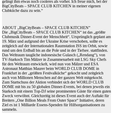
gelingt ihm etwas noch cooleres als vorher. Ich freue mich, bei der
BigCityBeats – SPACE CLUB KITCHEN in meiner eigenen
Clubküche dazu zu sein.“
ABOUT „BigCityBeats – SPACE CLUB KITCHEN”
Die „BigCityBeats – SPACE CLUB KITCHEN“ ist das „größte
Clubmusik Dinner-Event der Menschheit“. Ursprünglich geplant am
19. März und aufgrund der Ukraine Krise verschoben, sollte es
zeitgleich auf der Internationalen Raumstation ISS im Orbit, sowie
rund um den Erdball bis an die Pole und in der Tiefsee. stattfinden.
Das Weltraum taugliche indonesische Gulasch („Rendang“), von
TV-Starkoch Tim Mälzer in Zusammenarbeit mit LSG Sky Chefs
für den Weltraum entwickelt, wird nun von Mälzer und ESA
Astronaut Matthias Maurer beim WORLD CLUB DOME in
Frankfurt in der „größten Festivalküche“ gekocht und zeitgleich
auch von Millionen Menschen auf der ganzen Welt mitgekocht.
Zum Startschuss der Aktion verbindet sich der WORLD CLUB
DOME mit bis zu 50 globalen Dinner-Events, bei denen jeweils ein
Starkoch mit einem Top-DJ seine prominenten Gäste für einen guten
Zweck verwöhnt. Gleichzeitig ist dieses Event auch der Auftakt für
Breiters „One Billion Meals From Outer Space“ Initiative, deren
Ziel es ist 1 Milliarde Essens-Spenden für Hilfsorganisationen zu
sammeln.