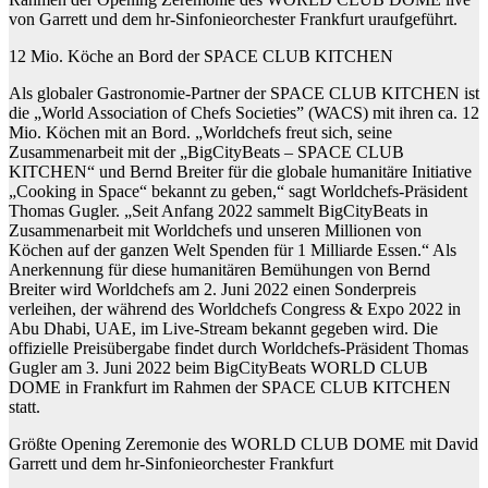
von Garrett und dem hr-Sinfonieorchester Frankfurt uraufgeführt.
12 Mio. Köche an Bord der SPACE CLUB KITCHEN
Als globaler Gastronomie-Partner der SPACE CLUB KITCHEN ist
die „World Association of Chefs Societies” (WACS) mit ihren ca. 12
Mio. Köchen mit an Bord. „Worldchefs freut sich, seine
Zusammenarbeit mit der „BigCityBeats – SPACE CLUB
KITCHEN“ und Bernd Breiter für die globale humanitäre Initiative
„Cooking in Space“ bekannt zu geben,“ sagt Worldchefs-Präsident
Thomas Gugler. „Seit Anfang 2022 sammelt BigCityBeats in
Zusammenarbeit mit Worldchefs und unseren Millionen von
Köchen auf der ganzen Welt Spenden für 1 Milliarde Essen.“ Als
Anerkennung für diese humanitären Bemühungen von Bernd
Breiter wird Worldchefs am 2. Juni 2022 einen Sonderpreis
verleihen, der während des Worldchefs Congress & Expo 2022 in
Abu Dhabi, UAE, im Live-Stream bekannt gegeben wird. Die
offizielle Preisübergabe findet durch Worldchefs-Präsident Thomas
Gugler am 3. Juni 2022 beim BigCityBeats WORLD CLUB
DOME in Frankfurt im Rahmen der SPACE CLUB KITCHEN
statt.
Größte Opening Zeremonie des WORLD CLUB DOME mit David
Garrett und dem hr-Sinfonieorchester Frankfurt