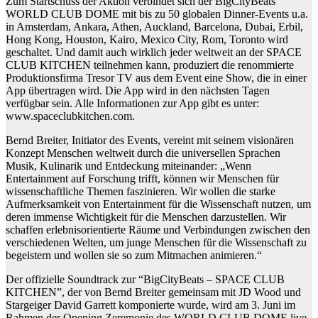
Zum Startschuss der Aktion verbindet sich der BigCityBeats
WORLD CLUB DOME mit bis zu 50 globalen Dinner-Events u.a.
in Amsterdam, Ankara, Athen, Auckland, Barcelona, Dubai, Erbil,
Hong Kong, Houston, Kairo, Mexico City, Rom, Toronto wird
geschaltet. Und damit auch wirklich jeder weltweit an der SPACE
CLUB KITCHEN teilnehmen kann, produziert die renommierte
Produktionsfirma Tresor TV aus dem Event eine Show, die in einer
App übertragen wird. Die App wird in den nächsten Tagen
verfügbar sein. Alle Informationen zur App gibt es unter:
www.spaceclubkitchen.com.
Bernd Breiter, Initiator des Events, vereint mit seinem visionären
Konzept Menschen weltweit durch die universellen Sprachen
Musik, Kulinarik und Entdeckung miteinander: „Wenn
Entertainment auf Forschung trifft, können wir Menschen für
wissenschaftliche Themen faszinieren. Wir wollen die starke
Aufmerksamkeit von Entertainment für die Wissenschaft nutzen, um
deren immense Wichtigkeit für die Menschen darzustellen. Wir
schaffen erlebnisorientierte Räume und Verbindungen zwischen den
verschiedenen Welten, um junge Menschen für die Wissenschaft zu
begeistern und wollen sie so zum Mitmachen animieren.“
Der offizielle Soundtrack zur “BigCityBeats – SPACE CLUB
KITCHEN”, der von Bernd Breiter gemeinsam mit JD Wood und
Stargeiger David Garrett komponierte wurde, wird am 3. Juni im
Rahmen der Opening Zeremonie des WORLD CLUB DOME live