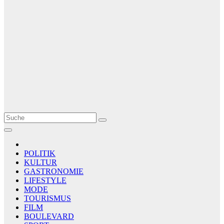
Le Matin
AGENCE DE PRESSE
POLITIK
KULTUR
GASTRONOMIE
LIFESTYLE
MODE
TOURISMUS
FILM
BOULEVARD