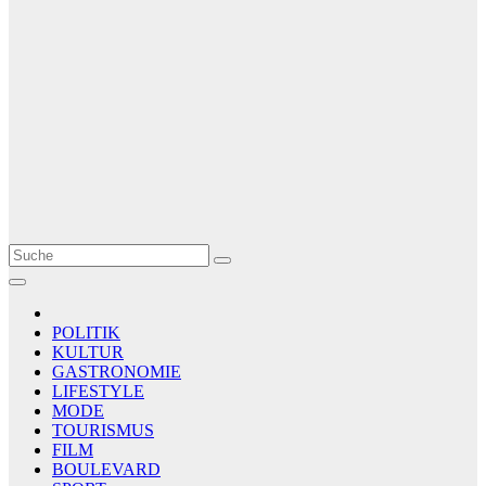
Le Matin
AGENCE DE PRESSE
POLITIK
KULTUR
GASTRONOMIE
LIFESTYLE
MODE
TOURISMUS
FILM
BOULEVARD