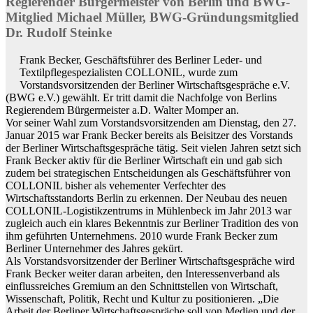
Regierender Bürgermeister von Berlin und BWG-
Mitglied Michael Müller, BWG-Gründungsmitglied
Dr. Rudolf Steinke
Frank Becker, Geschäftsführer des Berliner Leder- und
Textilpflegespezialisten COLLONIL, wurde zum
Vorstandsvorsitzenden der Berliner Wirtschaftsgespräche e.V.
(BWG e.V.) gewählt. Er tritt damit die Nachfolge von Berlins
Regierendem Bürgermeister a.D. Walter Momper an.
Vor seiner Wahl zum Vorstandsvorsitzenden am Dienstag, den 27.
Januar 2015 war Frank Becker bereits als Beisitzer des Vorstands
der Berliner Wirtschaftsgespräche tätig. Seit vielen Jahren setzt sich
Frank Becker aktiv für die Berliner Wirtschaft ein und gab sich
zudem bei strategischen Entscheidungen als Geschäftsführer von
COLLONIL bisher als vehementer Verfechter des
Wirtschaftsstandorts Berlin zu erkennen. Der Neubau des neuen
COLLONIL-Logistikzentrums in Mühlenbeck im Jahr 2013 war
zugleich auch ein klares Bekenntnis zur Berliner Tradition des von
ihm geführten Unternehmens. 2010 wurde Frank Becker zum
Berliner Unternehmer des Jahres gekürt.
Als Vorstandsvorsitzender der Berliner Wirtschaftsgespräche wird
Frank Becker weiter daran arbeiten, den Interessenverband als
einflussreiches Gremium an den Schnittstellen von Wirtschaft,
Wissenschaft, Politik, Recht und Kultur zu positionieren. „Die
Arbeit der Berliner Wirtschaftsgespräche soll von Medien und der