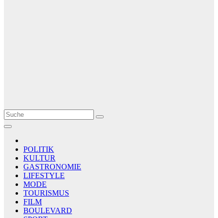
Le Matin
AGENCE DE PRESSE
POLITIK
KULTUR
GASTRONOMIE
LIFESTYLE
MODE
TOURISMUS
FILM
BOULEVARD