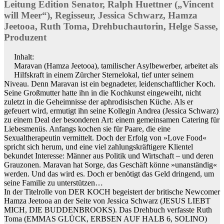
Leitung Edition Senator, Ralph Huettner („Vincent
will Meer“), Regisseur, Jessica Schwarz, Hamza
Jeetooa, Ruth Toma, Drehbuchautorin, Helge Sasse,
Produzent
Inhalt:
Maravan (Hamza Jeetooa), tamilischer Asylbewerber, arbeitet als
Hilfskraft in einem Zürcher Sternelokal, tief unter seinem
Niveau. Denn Maravan ist ein begnadeter, leidenschaftlicher Koch.
Seine Großmutter hatte ihn in die Kochkunst eingeweiht, nicht
zuletzt in die Geheimnisse der aphrodisischen Küche. Als er
gefeuert wird, ermutigt ihn seine Kollegin Andrea (Jessica Schwarz)
zu einem Deal der besonderen Art: einem gemeinsamen Catering für
Liebesmenüs. Anfangs kochen sie für Paare, die eine
Sexualtherapeutin vermittelt. Doch der Erfolg von »Love Food«
spricht sich herum, und eine viel zahlungskräftigere Klientel
bekundet Interesse: Männer aus Politik und Wirtschaft – und deren
Grauzonen. Maravan hat Sorge, das Geschäft könne »unanständig«
werden. Und das wird es. Doch er benötigt das Geld dringend, um
seine Familie zu unterstützen…
In der Titelrolle von DER KOCH begeistert der britische Newcomer
Hamza Jeetooa an der Seite von Jessica Schwarz (JESUS LIEBT
MICH, DIE BUDDENBROOKS). Das Drehbuch verfasste Ruth
Toma (EMMAS GLÜCK, ERBSEN AUF HALB 6, SOLINO)