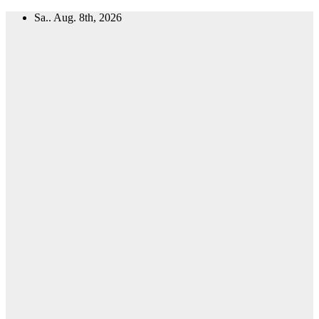
Zum
Sa.. Aug. 8th, 2026
Inhalt
springen