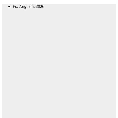
Zum
Fr.. Aug. 7th, 2026
Inhalt
springen