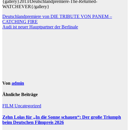
{gallery}2013/Deutschlandpremiere-The-Returned-
WATCHEVER{/gallery}
Beitragsnavigation
Deutschlandpremiere von DIE TRIBUTE VON PANEM –
CATCHING FIRE
Audi ist neuer Hauptpartner der Berlinale
Von
admin
Ähnliche Beiträge
FILM
Uncategorized
Zehn Lolas für „In die Sonne schauen“: Der große Triumph
beim Deutschen Filmpreis 2026