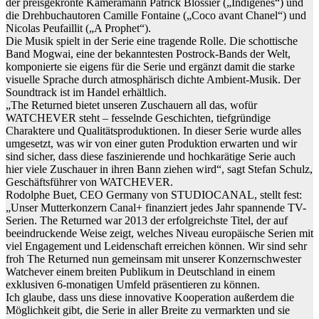
der preisgekrönte Kameramann Patrick Blossier („Indigènes“) und
die Drehbuchautoren Camille Fontaine („Coco avant Chanel“) und
Nicolas Peufaillit („A Prophet“).
Die Musik spielt in der Serie eine tragende Rolle. Die schottische
Band Mogwai, eine der bekanntesten Postrock-Bands der Welt,
komponierte sie eigens für die Serie und ergänzt damit die starke
visuelle Sprache durch atmosphärisch dichte Ambient-Musik. Der
Soundtrack ist im Handel erhältlich.
„The Returned bietet unseren Zuschauern all das, wofür
WATCHEVER steht – fesselnde Geschichten, tiefgründige
Charaktere und Qualitätsproduktionen. In dieser Serie wurde alles
umgesetzt, was wir von einer guten Produktion erwarten und wir
sind sicher, dass diese faszinierende und hochkarätige Serie auch
hier viele Zuschauer in ihren Bann ziehen wird“, sagt Stefan Schulz,
Geschäftsführer von WATCHEVER.
Rodolphe Buet, CEO Germany von STUDIOCANAL, stellt fest:
„Unser Mutterkonzern Canal+ finanziert jedes Jahr spannende TV-
Serien. The Returned war 2013 der erfolgreichste Titel, der auf
beeindruckende Weise zeigt, welches Niveau europäische Serien mit
viel Engagement und Leidenschaft erreichen können. Wir sind sehr
froh The Returned nun gemeinsam mit unserer Konzernschwester
Watchever einem breiten Publikum in Deutschland in einem
exklusiven 6-monatigen Umfeld präsentieren zu können.
Ich glaube, dass uns diese innovative Kooperation außerdem die
Möglichkeit gibt, die Serie in aller Breite zu vermarkten und sie