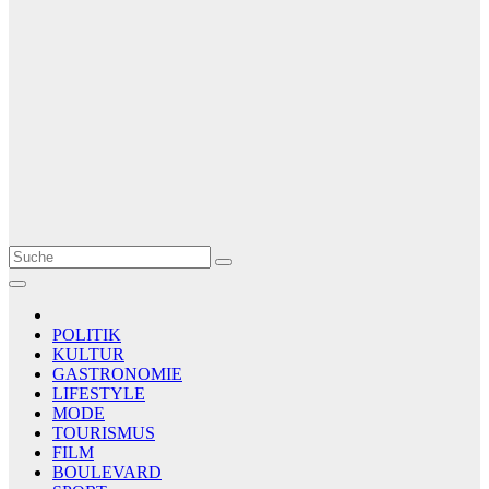
Le Matin
AGENCE DE PRESSE
POLITIK
KULTUR
GASTRONOMIE
LIFESTYLE
MODE
TOURISMUS
FILM
BOULEVARD