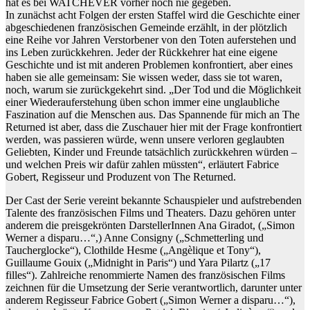
hat es bei WATCHEVER vorher noch nie gegeben.
In zunächst acht Folgen der ersten Staffel wird die Geschichte einer
abgeschiedenen französischen Gemeinde erzählt, in der plötzlich
eine Reihe vor Jahren Verstorbener von den Toten auferstehen und
ins Leben zurückkehren. Jeder der Rückkehrer hat eine eigene
Geschichte und ist mit anderen Problemen konfrontiert, aber eines
haben sie alle gemeinsam: Sie wissen weder, dass sie tot waren,
noch, warum sie zurückgekehrt sind. „Der Tod und die Möglichkeit
einer Wiederauferstehung üben schon immer eine unglaubliche
Faszination auf die Menschen aus. Das Spannende für mich an The
Returned ist aber, dass die Zuschauer hier mit der Frage konfrontiert
werden, was passieren würde, wenn unsere verloren geglaubten
Geliebten, Kinder und Freunde tatsächlich zurückkehren würden –
und welchen Preis wir dafür zahlen müssten“, erläutert Fabrice
Gobert, Regisseur und Produzent von The Returned.
Der Cast der Serie vereint bekannte Schauspieler und aufstrebenden
Talente des französischen Films und Theaters. Dazu gehören unter
anderem die preisgekrönten DarstellerInnen Ana Giradot, („Simon
Werner a disparu…“,) Anne Consigny („Schmetterling und
Taucherglocke“), Clothilde Hesme („Angèlique et Tony“),
Guillaume Gouix („Midnight in Paris“) und Yara Pilartz („17
filles“). Zahlreiche renommierte Namen des französischen Films
zeichnen für die Umsetzung der Serie verantwortlich, darunter unter
anderem Regisseur Fabrice Gobert („Simon Werner a disparu…“),