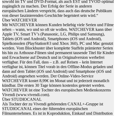
sowohl im TV und DVD-Format, als auch EST und TVOD optimal
zugänglich zu machen. Der Erfolg der Serie in anderen
europäischen Ländern verspricht, dass auch das deutsche Publikum
von dieser faszinierenden Geschichte begeistert sein wird.“
Über WATCHEVER
Mit WATCHEVER können Kunden beliebig viele Serien und Filme
sehen – wann, wo und so oft sie wollen. WATCHEVER kann über
Apple TV, Smart TV’s (Panasonic, LG, Philips und Samsung),
Tablets (iOS und Android), Smartphones (iOS und Android),
Spielkonsolen (PlayStation®3 und Xbox 360), PC und Mac genutzt
werden. Vom Blockbuster über komplette Staffeln prämierter Serien
bis hin zu Arthouse-Filmen sind permanent tausende Titel für Kinder
und Erwachsene auf Deutsch und in Originalversion werbefrei
verfügbar. Für den Fall, dass – z.B. auf Reisen – kein Internet
verfügbar ist, können Titel vorab in den Offline-Modus geladen und
dann auf dem Tablet (iOS und Android) und Smartphone (iOS und
Android) angesehen werden. Der Online-Video-Service
WATCHEVER kostet 8,99€ im Monat und ist jederzeit monatlich
kündbar. Die ersten 30 Tage können kostenlos getestet werden.
WATCHEVER ist eine Tochter des europäischen Medienkonzerns
Vivendi (www.vivendi.com).
Über STUDIOCANAL
Als Tochter der zu Vivendi gehörenden CANAL+-Gruppe ist
STUDIOCANAL eines der führenden europäischen
Filmunternehmen. Es ist in Koproduktion, Einkauf und Distribution