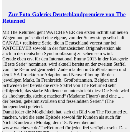
Zur Foto-Galerie: Deutschlandpremiere von The
Returned
Mit The Returned geht WATCHEVER den ersten Schritt auf neuen
Wegen und präsentiert eine eigene, von der Schwestergesellschaft
CANAL+ realisierte Serie, die in Deutschland vorerst nur bei
WATCHEVER sowohl in der französischen Originalversion als
auch in der deutschen Synchronfassung zu sehen sein wird.
Gerade eben erst für den International Emmy 2013 in der Kategorie
„Beste Serie“ nominiert, wird aktuell bereits an der zweiten Staffel
von The Returned gearbeitet. Zudem laufen in Großbritannien und
den USA Projekte zur Adaption und Neuverfilmung für den
jeweiligen Markt. In Frankreich, Großbritannien, Belgien und
Schweden lief bereits die erste Staffel von The Returned sehr
erfolgreich, das starke Medienecho unterstreicht dies: Die Serie wird
als „hochgradig süchtig machend“ (Madame Figaro) und eine „…
der besten, geheimnisvollsten und fesselndsten Serien“ (The
Independent) gefeiert.
Damit jeder die Möglichkeit hat, sich ein Bild von The Returned zu
machen, wird die erste Episode sowohl für Kunden als auch für
Nicht-Kunden ab Montag, dem 18. November auf
www.watchever.de/TheReturned für jeden frei verfügbar sein. Das