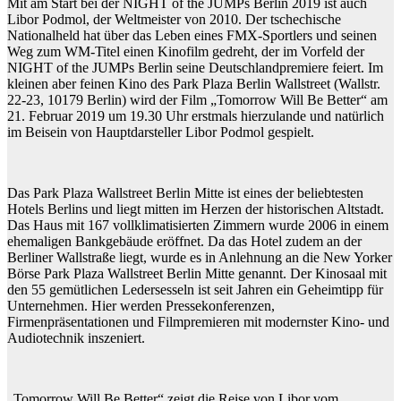
Mit am Start bei der NIGHT of the JUMPs Berlin 2019 ist auch
Libor Podmol, der Weltmeister von 2010. Der tschechische
Nationalheld hat über das Leben eines FMX-Sportlers und seinen
Weg zum WM-Titel einen Kinofilm gedreht, der im Vorfeld der
NIGHT of the JUMPs Berlin seine Deutschlandpremiere feiert. Im
kleinen aber feinen Kino des Park Plaza Berlin Wallstreet (Wallstr.
22-23, 10179 Berlin) wird der Film „Tomorrow Will Be Better“ am
21. Februar 2019 um 19.30 Uhr erstmals hierzulande und natürlich
im Beisein von Hauptdarsteller Libor Podmol gespielt.
Das Park Plaza Wallstreet Berlin Mitte ist eines der beliebtesten
Hotels Berlins und liegt mitten im Herzen der historischen Altstadt.
Das Haus mit 167 vollklimatisierten Zimmern wurde 2006 in einem
ehemaligen Bankgebäude eröffnet. Da das Hotel zudem an der
Berliner Wallstraße liegt, wurde es in Anlehnung an die New Yorker
Börse Park Plaza Wallstreet Berlin Mitte genannt. Der Kinosaal mit
den 55 gemütlichen Ledersesseln ist seit Jahren ein Geheimtipp für
Unternehmen. Hier werden Pressekonferenzen,
Firmenpräsentationen und Filmpremieren mit modernster Kino- und
Audiotechnik inszeniert.
„Tomorrow Will Be Better“ zeigt die Reise von Libor vom