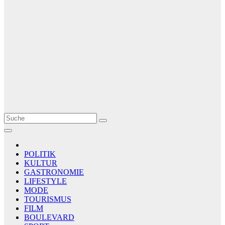
Le Matin
AGENCE DE PRESSE
POLITIK
KULTUR
GASTRONOMIE
LIFESTYLE
MODE
TOURISMUS
FILM
BOULEVARD