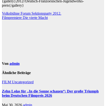
{gallery}2012//Deutsch-Franzoesischen-Jugendwerks-
preis{/gallery}
Beitragsnavigation
Volksbühne Forum Sektionsparty 2012.
Filmpremiere Die vierte Macht
Von
admin
Ähnliche Beiträge
FILM
Uncategorized
Zehn Lolas für „In die Sonne schauen“: Der große Triumph
beim Deutschen Filmpreis 2026
Mai 30, 2026
admin