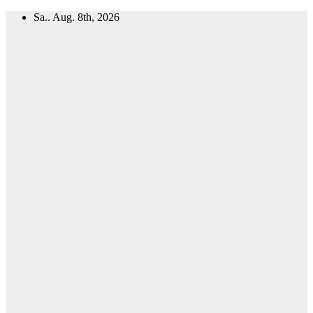
Zum
Sa.. Aug. 8th, 2026
Inhalt
springen