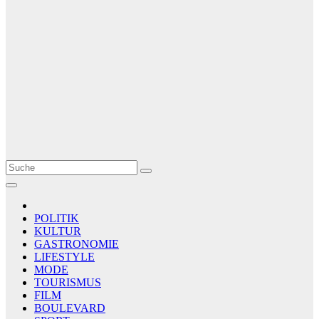
Le Matin
AGENCE DE PRESSE
POLITIK
KULTUR
GASTRONOMIE
LIFESTYLE
MODE
TOURISMUS
FILM
BOULEVARD