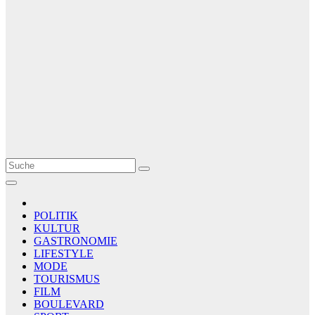
Le Matin
AGENCE DE PRESSE
POLITIK
KULTUR
GASTRONOMIE
LIFESTYLE
MODE
TOURISMUS
FILM
BOULEVARD