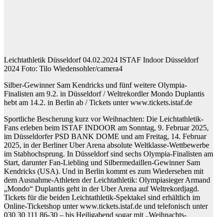
Leichtathletik Düsseldorf 04.02.2024 ISTAF Indoor Düsseldorf
2024 Foto: Tilo Wiedensohler/camera4
Silber-Gewinner Sam Kendricks und fünf weitere Olympia-
Finalisten am 9.2. in Düsseldorf / Weltrekordler Mondo Duplantis
hebt am 14.2. in Berlin ab / Tickets unter
www.tickets.istaf.de
Sportliche Bescherung kurz vor Weihnachten: Die Leichtathletik-
Fans erleben beim ISTAF INDOOR am Sonntag, 9. Februar 2025,
im Düsseldorfer PSD BANK DOME und am Freitag, 14. Februar
2025, in der Berliner Uber Arena absolute Weltklasse-Wettbewerbe
im Stabhochsprung. In Düsseldorf sind sechs Olympia-Finalisten am
Start, darunter Fan-Liebling und Silbermedaillen-Gewinner Sam
Kendricks (USA). Und in Berlin kommt es zum Wiedersehen mit
dem Ausnahme-Athleten der Leichtathletik: Olympiasieger Armand
„Mondo“ Duplantis geht in der Uber Arena auf Weltrekordjagd.
Tickets für die beiden Leichtathletik-Spektakel sind erhältlich im
Online-Ticketshop unter www.tickets.istaf.de und telefonisch unter
030 30 111 86-30 – bis Heiligabend sogar mit „Weihnachts-