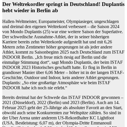
Der Weltrekordler springt in Deutschland! Duplantis
hebt wieder in Berlin ab
Hallen-Weltmeister, Europameister, Olympiasieger, ungeschlagen
und dreimal den eigenen Weltrekord verbessert – die Saison 2024
von
Mondo Duplantis
(25) war eine weitere Saison der Superlative.
Der schwedische Ausnahme-Athlet, der in seiner bisherigen
Karriere bereits zehn Weltrekorde aufgestellt hat und mit 6,26
Metern zehn Zentimeter höher gesprungen ist als jeder andere
Athlet, kommt zu Saisonbeginn 2025 nach Deutschland zum ISTAF
INDOOR Berlin. „Ich freue mich riesig auf Berlin und die
einmalige Stimmung dort“, sagt
Mondo Duplantis
, der beim ISTAF
INDOOR 2023 Historisches geschafft hatte. Er flog in Berlin in
grandioser Manier über 6,06 Meter – höher ist in der langen ISTAF-
Geschichte, Outdoor und Indoor, kein anderer Athlet gesprungen.
Duplantis: „So eine großartige Atmosphäre wie beim ISTAF
INDOOR habe ich noch nie erlebt.“
Bereits dreimal hat der Schwede das ISTAF INDOOR gewonnen –
2021 (Düsseldorf), 2022 (Berlin) und 2023 (Berlin). Auch am 14.
Februar 2025 geht der 25-Jährige als absoluter Favorit an den Start,
obwohl auch seine Konkurrenten zur Weltspitze zählen. So sind in
der Uber Arena unter anderem US-Rekordhalter
KC Lightfoot
(USA, Bestleistung: 6,07 m)
,
der Olympia-Dritte Emmanouil