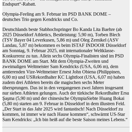
Endspurt“-Rabatt.
Olympia-Feeling am 9. Februar im PSD BANK DOME –
deutsches Trio gegen Kendricks und Co.
Deutschlands beste Stabhochspringer
Bo Kanda Lita Baehre
(ab
2025 Düsseldorf Athletics, Bestleistung: 5,90 m),
Torben Blech
(TSV Bayer 04 Leverkusen, 5,86 m) und
Oleg Zernikel
(ASV
Landau, 5,87 m) bekommen es beim ISTAF INDOOR Düsseldorf
am Sonntag, 9. Februar 2025, mit internationaler Weltklasse-
Konkurrenz zu tun. Allein sechs Olympia-Finalisten sind im PSD
BANK DOME am Start. Mit dem Olympia-Zweiten und
zweimaligen Weltmeister
Sam Kendricks
(USA, 6,06 m), dem
amtierenden Vize-Weltmeister
Ernest John Obiena
(Philippinen,
6,00 m) und US
Rekordhalter
KC Lightfoot
(USA, 6,07 m) haben
zudem drei Athleten bereits die magischen sechs Meter
übersprungen. Das ist in den vergangenen zwei Jahren insgesamt
nur sieben Athleten gelungen. Auch der türkische Rekordhalter
Ersu
Şaşma
(5,90 m) und der chinesische Olympia
Siebte
Huang Bokai
(5,80 m) starten am 9. Februar in Düsseldorf in dem illustren Feld.
„Der Start in das Jahr 2025 wird fantastisch! Nach Düsseldorf zu
kommen, ist immer wie nach Hause kommen“, schwärmt US-Star
Sam Kendricks
: „Ich bin heiß auf die beste Saison meines Lebens.“