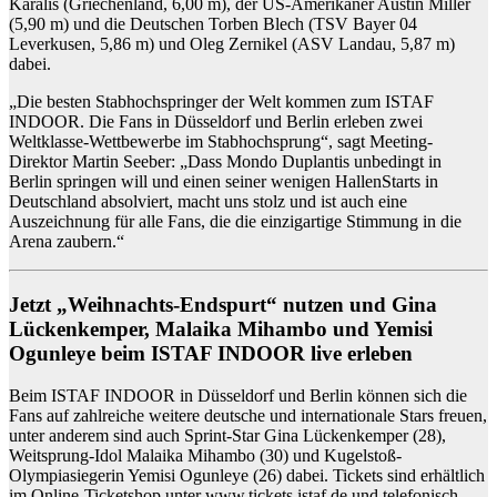
Karalis (Griechenland, 6,00 m), der US-Amerikaner
Austin Miller
(5,90 m) und die Deutschen
Torben Blech
(TSV Bayer 04
Leverkusen, 5,86 m) und
Oleg Zernikel
(ASV Landau, 5,87 m)
dabei.
„Die besten Stabhochspringer der Welt kommen zum ISTAF
INDOOR. Die Fans in Düsseldorf und Berlin erleben zwei
Weltklasse-Wettbewerbe im Stabhochsprung“, sagt Meeting-
Direktor
Martin Seeber:
„Dass Mondo Duplantis unbedingt in
Berlin springen will und einen seiner wenigen Hallen
Starts in
Deutschland absolviert, macht uns stolz und ist auch eine
Auszeichnung für alle Fans, die die einzigartige Stimmung in die
Arena zaubern.“
Jetzt „Weihnachts-Endspurt“ nutzen und Gina
Lückenkemper, Malaika Mihambo und Yemisi
Ogunleye beim ISTAF INDOOR live erleben
Beim ISTAF INDOOR in Düsseldorf und Berlin können sich die
Fans auf zahlreiche weitere deutsche und internationale Stars freuen,
unter anderem sind auch Sprint-Star
Gina Lückenkemper
(28),
Weitsprung-Idol
Malaika Mihambo
(30) und Kugelstoß-
Olympiasiegerin
Yemisi Ogunleye
(26) dabei. Tickets sind erhältlich
im Online-Ticketshop unter www.tickets.istaf.de und telefonisch