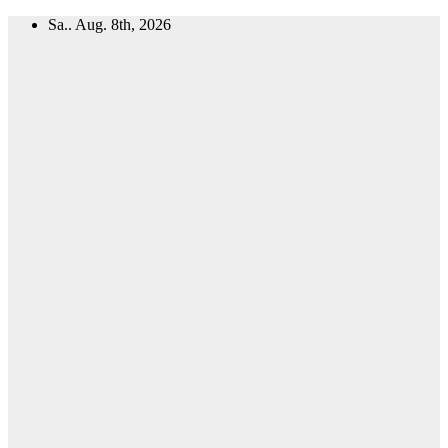
Zum
Sa.. Aug. 8th, 2026
Inhalt
springen