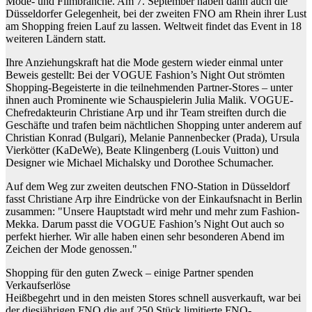
Mode- und Filmbranche. Am 7. September haben dann auch die
Düsseldorfer Gelegenheit, bei der zweiten FNO am Rhein ihrer Lust
am Shopping freien Lauf zu lassen. Weltweit findet das Event in 18
weiteren Ländern statt.
Ihre Anziehungskraft hat die Mode gestern wieder einmal unter
Beweis gestellt: Bei der VOGUE Fashion’s Night Out strömten
Shopping-Begeisterte in die teilnehmenden Partner-Stores – unter
ihnen auch Prominente wie Schauspielerin Julia Malik. VOGUE-
Chefredakteurin Christiane Arp und ihr Team streiften durch die
Geschäfte und trafen beim nächtlichen Shopping unter anderem auf
Christian Konrad (Bulgari), Melanie Pannenbecker (Prada), Ursula
Vierkötter (KaDeWe), Beate Klingenberg (Louis Vuitton) und
Designer wie Michael Michalsky und Dorothee Schumacher.
Auf dem Weg zur zweiten deutschen FNO-Station in Düsseldorf
fasst Christiane Arp ihre Eindrücke von der Einkaufsnacht in Berlin
zusammen: "Unsere Hauptstadt wird mehr und mehr zum Fashion-
Mekka. Darum passt die VOGUE Fashion’s Night Out auch so
perfekt hierher. Wir alle haben einen sehr besonderen Abend im
Zeichen der Mode genossen."
Shopping für den guten Zweck – einige Partner spenden
Verkaufserlöse
Heißbegehrt und in den meisten Stores schnell ausverkauft, war bei
der diesjährigen FNO die auf 250 Stück limitierte FNO-