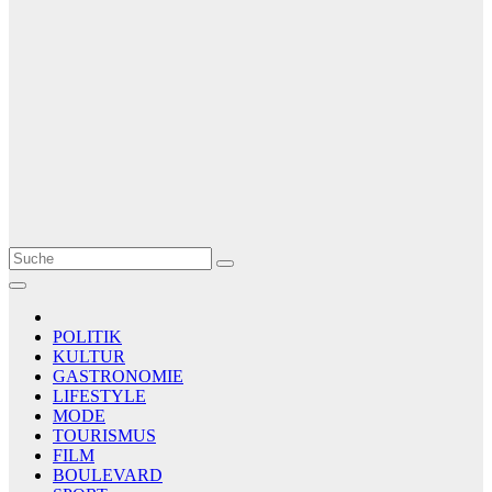
Le Matin
AGENCE DE PRESSE
POLITIK
KULTUR
GASTRONOMIE
LIFESTYLE
MODE
TOURISMUS
FILM
BOULEVARD